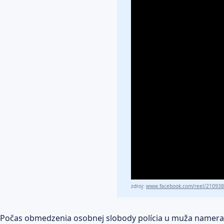
zdroj:
www.facebook.com/reel/21093
Počas obmedzenia osobnej slobody polícia u muža namer