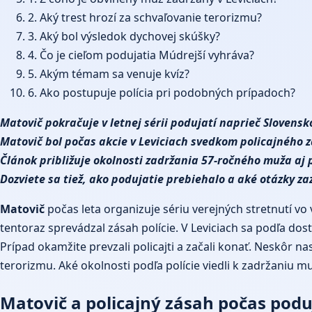
2. Aký trest hrozí za schvaľovanie terorizmu?
3. Aký bol výsledok dychovej skúšky?
4. Čo je cieľom podujatia Múdrejší vyhráva?
5. Akým témam sa venuje kvíz?
6. Ako postupuje polícia pri podobných prípadoch?
Matovič
pokračuje v letnej sérii podujatí naprieč Slovens
Matovič bol počas akcie v Leviciach svedkom policajného 
Článok približuje okolnosti zadržania 57-ročného muža aj
Dozviete sa tiež, ako podujatie prebiehalo a aké otázky z
Matovič
počas leta organizuje sériu verejných stretnutí vo
tentoraz sprevádzal zásah polície. V Leviciach sa podľa do
Prípad okamžite prevzali policajti a začali konať. Neskôr 
terorizmu. Aké okolnosti podľa polície viedli k zadržaniu m
Matovič a policajný zásah počas podu