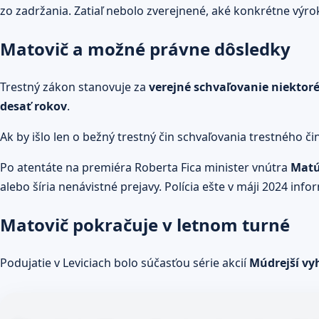
zo zadržania. Zatiaľ nebolo zverejnené, aké konkrétne výrok
Matovič a možné právne dôsledky
Trestný zákon stanovuje za
verejné schvaľovanie niektor
desať rokov
.
Ak by išlo len o bežný trestný čin schvaľovania trestného č
Po atentáte na premiéra Roberta Fica minister vnútra
Matú
alebo šíria nenávistné prejavy. Polícia ešte v máji 2024 in
Matovič pokračuje v letnom turné
Podujatie v Leviciach bolo súčasťou série akcií
Múdrejší vy