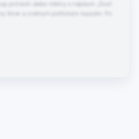
kup potravín alebo mikiny s nápisom „Dosť
trany Smer a známym politickým kauzám. Po