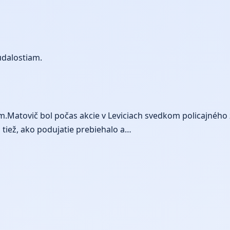
udalostiam.
om.Matovič bol počas akcie v Leviciach svedkom policajného 
tiež, ako podujatie prebiehalo a…