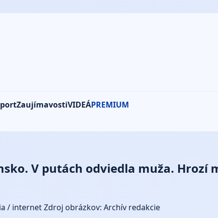
port
Zaujímavosti
VIDEÁ
PREMIUM
ensko. V putách odviedla muža. Hrozí 
a / internet
Zdroj obrázkov: Archív redakcie