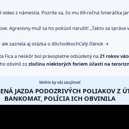
 video z námestia. Pozrite sa, čo mu 69-ročná Smeráčka Ja
ove. Agresívny muž sa ho pokúsil narušiť: „Takto sa správa v
er ale zaznela aj otázka o dôchodkoch
Celý článok →
erta Fica a neskôr bol právoplatne odsúdený na
21 rokov väz
ho obvinil zo
zločinu niektorých foriem účasti na terori
Mohlo by vás zaujímať
ALENÁ JAZDA PODOZRIVÝCH POLIAKOV Z 
BANKOMAT, POLÍCIA ICH OBVINILA