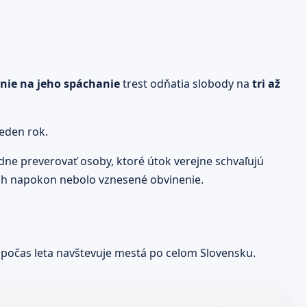
anie na jeho spáchanie
trest odňatia slobody na
tri až
jeden rok.
ne preverovať osoby, ktoré útok verejne schvaľujú
ich napokon nebolo vznesené obvinenie.
 počas leta navštevuje mestá po celom Slovensku.