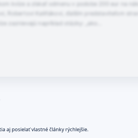
ickom kvíze a získať odmenu v podobe 200 eur na ná
ovi, Robertovi Kaliňákovi, ďalším predstaviteľom s
íze zaznievajú napríklad otázky: „ako…
e
 aj posielať vlastné články rýchlejšie.