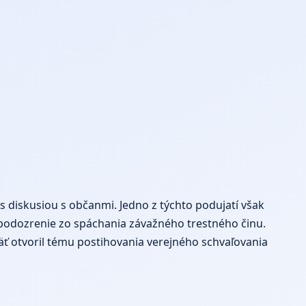
s diskusiou s občanmi. Jedno z týchto podujatí však
o podozrenie zo spáchania závažného trestného činu.
päť otvoril tému postihovania verejného schvaľovania