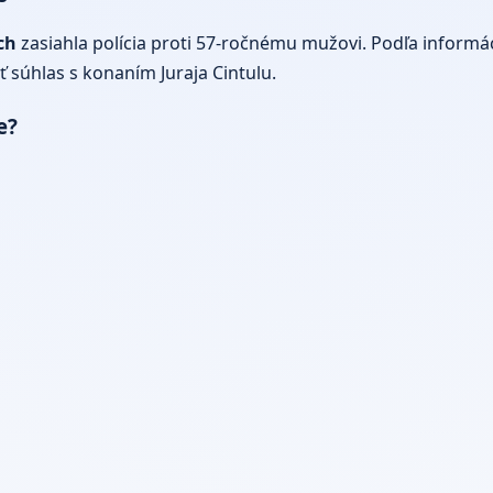
ch
zasiahla
polícia
proti 57-ročnému mužovi. Podľa informác
ť súhlas s konaním Juraja Cintulu.
e?