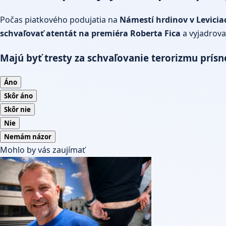
Počas piatkového podujatia na
Námestí hrdinov v Levicia
schvaľovať
atentát
na premiéra Roberta Fica
a vyjadrova
Majú byť tresty za schvaľovanie terorizmu prísn
Áno
Skôr áno
Skôr nie
Nie
Nemám názor
Mohlo by vás zaujímať