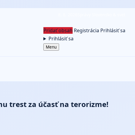
8. 8. 2026
Správy Slovensko & svet
Pridať obsah
Registrácia
Prihlásiť sa
Prihlásiť sa
Menu
mu trest za účasť na terorizme!