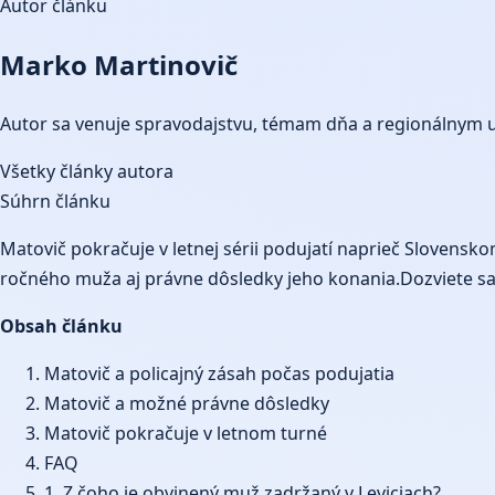
Autor článku
Marko Martinovič
Autor sa venuje spravodajstvu, témam dňa a regionálnym 
Všetky články autora
Súhrn článku
Matovič pokračuje v letnej sérii podujatí naprieč Slovensk
ročného muža aj právne dôsledky jeho konania.Dozviete sa 
Obsah článku
Matovič a policajný zásah počas podujatia
Matovič a možné právne dôsledky
Matovič pokračuje v letnom turné
FAQ
1. Z čoho je obvinený muž zadržaný v Leviciach?