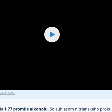
▶
82079922816
ala
1,77 promile alkoholu
. So súhlasom nitrianskeho prok