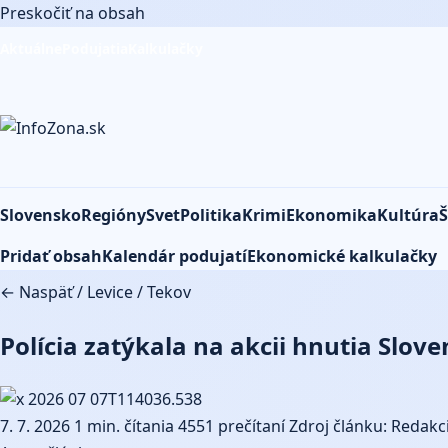
Preskočiť na obsah
Aktuálne
Podujatia
Kalkulačky
Slovensko
Regióny
Svet
Politika
Krimi
Ekonomika
Kultúra
Š
Pridať obsah
Kalendár podujatí
Ekonomické kalkulačky
← Naspäť
/
Levice
/
Tekov
Polícia zatýkala na akcii hnutia Slov
7. 7. 2026
1 min. čítania
4551 prečítaní
Zdroj článku: Redakci