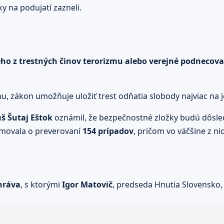
y na podujatí zazneli.
ého z trestných činov terorizmu alebo verejné podnecov
inu, zákon umožňuje uložiť trest odňatia slobody najviac na 
š Šutaj Eštok
oznámil, že bezpečnostné zložky budú dôsled
formovala o preverovaní
154 prípadov
, pričom vo väčšine z n
hráva
, s ktorými
Igor Matovič
, predseda Hnutia Slovensko,