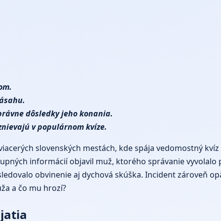
kom.
zásahu.
 právne dôsledky jeho konania.
aznievajú v populárnom kvíze.
 viacerých slovenských mestách, kde spája vedomostný kvíz 
stupných informácií objavil muž, ktorého správanie vyvolal
nasledovalo obvinenie aj dychová skúška. Incident zároveň o
uža a čo mu hrozí?
jatia