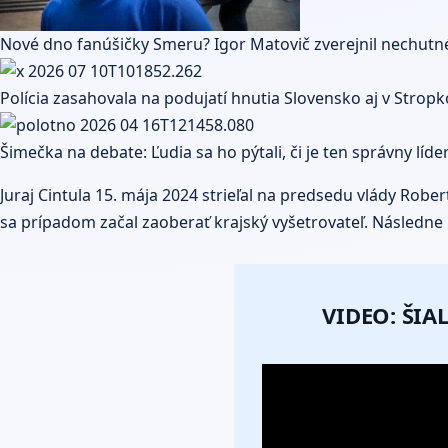
Nové dno fanúšičky Smeru? Igor Matovič zverejnil nechutné
Polícia zasahovala na podujatí hnutia Slovensko aj v Stropk
Šimečka na debate: Ľudia sa ho pýtali, či je ten správny líd
Juraj Cintula 15. mája 2024 strieľal na predsedu vlády Rob
sa prípadom začal zaoberať krajský vyšetrovateľ. Následne 
VIDEO: ŠI