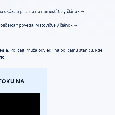
na ukázala priamo na námestí!
Celý článok →
olič Fica,“ povedal Matovič
Celý článok →
enia
. Policajti muža odviedli na policajnú stanicu, kde
zme
.
ÚTOKU NA