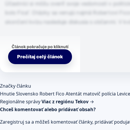
Účastníci si môžu overiť svoje vedomosti v polit
bolo Fica“. Otázky sa venujú najmä Robertovi Fic
skončení kvízu nasleduje diskusia s občanmi. V kv
Článok pokračuje po kliknutí
Prečítaj celý článok
Značky článku
Hnutie Slovensko
Robert Fico
Atentát
matovič
polícia
Levic
Regionálne správy
Viac z regiónu Tekov
→
Chceš komentovať alebo pridávať obsah?
Zaregistruj sa a môžeš komentovať články, pridávať podujatia