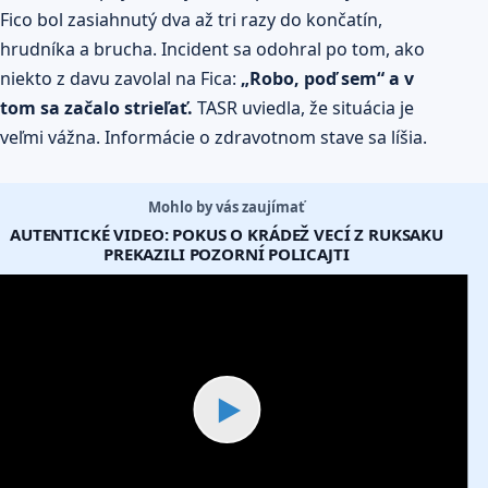
Fico bol zasiahnutý dva až tri razy do končatín,
hrudníka a brucha. Incident sa odohral po tom, ako
niekto z davu zavolal na Fica:
„Robo, poď sem“ a v
tom sa začalo strieľať.
TASR uviedla, že situácia je
veľmi vážna. Informácie o zdravotnom stave sa líšia.
Mohlo by vás zaujímať
AUTENTICKÉ VIDEO: POKUS O KRÁDEŽ VECÍ Z RUKSAKU
PREKAZILI POZORNÍ POLICAJTI
▶