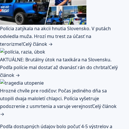
Polícia zatýkala na akcii hnutia Slovensko. V putách
odviedla muža. Hrozí mu trest za účasť na
terorizme!
Celý článok →
AKTUÁLNE: Brutálny útok na taxikára na Slovensku.
Podľa polície mal dostať až dvanásť rán do chrbta!
Celý
článok →
Hrozné chvíle pre rodičov: Počas jediného dňa sa
utopili dvaja maloletí chlapci. Polícia vyšetruje
podozrenie z usmrtenia a varuje verejnosť
Celý článok
→
Podľa dostupných údajov bolo počuť 4-5 výstrelov a