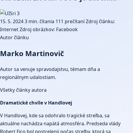
15. 5. 2024
3 min. čítania
111 prečítaní
Zdroj článku:
Internet
Zdroj obrázkov: Facebook
Autor článku
Marko Martinovič
Autor sa venuje spravodajstvu, témam dňa a
regionálnym udalostiam.
Všetky články autora
Dramatické chvíle v Handlovej
V Handlovej, kde sa odohralo tragické streľba, sa
aktuálne nachádza napätá atmosféra. Predseda vlády
Robert Fico bol postrelený počas streľby, ktorá sa