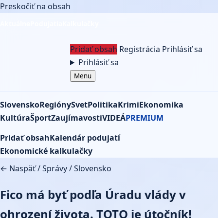
Preskočiť na obsah
Aktuálne
Podujatia
Kalkulačky
Pridať obsah
Registrácia
Prihlásiť sa
Prihlásiť sa
Menu
Slovensko
Regióny
Svet
Politika
Krimi
Ekonomika
Kultúra
Šport
Zaujímavosti
VIDEÁ
PREMIUM
Pridať obsah
Kalendár podujatí
Ekonomické kalkulačky
← Naspäť
/
Správy
/
Slovensko
Fico má byť podľa Úradu vlády v
ohrození života. TOTO je útočník!