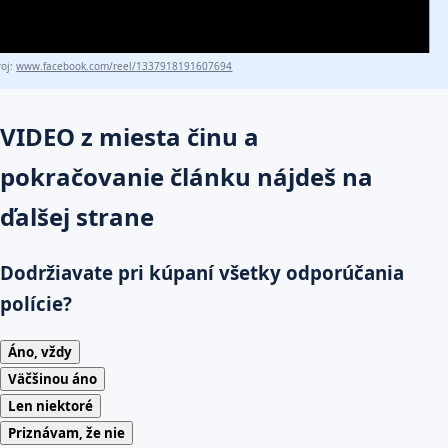
roj:
www.facebook.com/reel/1337918191607694
VIDEO z miesta činu a
pokračovanie článku nájdeš na
ďalšej strane
Dodržiavate pri kúpaní všetky odporúčania
polície?
Áno, vždy
Väčšinou áno
Len niektoré
Priznávam, že nie