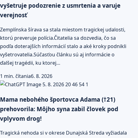
vyšetruje podozrenie z usmrtenia a varuje
verejnosť
Zemplínska šírava sa stala miestom tragickej udalosti,
ktorú preveruje polícia.Čitatelia sa dozvedia, čo sa
podľa doterajších informácií stalo a aké kroky podnikli
vyšetrovatelia.Súčasťou článku sú aj informácie o
ďalšej tragédii, ku ktorej…
1 min. čítania
6. 8. 2026
Mama nebohého športovca Adama (†21)
prehovorila: Môjho syna zabil človek pod
vplyvom drog!
Tragická nehoda si v okrese Dunajská Streda vyžiadala