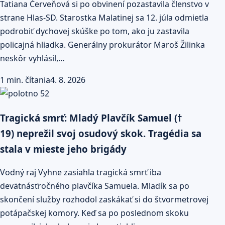
Tatiana Červeňová si po obvinení pozastavila členstvo v
strane Hlas-SD. Starostka Malatinej sa 12. júla odmietla
podrobiť dychovej skúške po tom, ako ju zastavila
policajná hliadka. Generálny prokurátor Maroš Žilinka
neskôr vyhlásil,…
1 min. čítania
4. 8. 2026
Tragická smrť: Mladý Plavčík Samuel (†
19) neprežil svoj osudový skok. Tragédia sa
stala v mieste jeho brigády
Vodný raj Vyhne zasiahla tragická smrť iba
devätnásťročného plavčíka Samuela. Mladík sa po
skončení služby rozhodol zaskákať si do štvor­metrovej
potápačskej komory. Keď sa po poslednom skoku