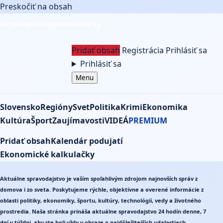
Preskočiť na obsah
Aktuálne
Podujatia
Kalkulačky
Pridať obsah
Registrácia
Prihlásiť sa
Prihlásiť sa
Menu
Slovensko
Regióny
Svet
Politika
Krimi
Ekonomika
Kultúra
Šport
Zaujímavosti
VIDEÁ
PREMIUM
Pridať obsah
Kalendár podujatí
Ekonomické kalkulačky
Správy
Aktuálne spravodajstvo je vaším spoľahlivým zdrojom najnovších správ z
domova i zo sveta. Poskytujeme rýchle, objektívne a overené informácie z
oblasti politiky, ekonomiky, športu, kultúry, technológií, vedy a životného
prostredia. Naša stránka prináša aktuálne spravodajstvo 24 hodín denne, 7
dní v týždni, aby ste boli vždy v obraze o najdôležitejších udalostiach.