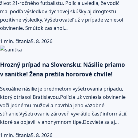
život 21-ročného futbalistu. Polícia uviedla, že vodič
mal podľa výsledkov dychovej skúšky aj drogtestu
pozitívne výsledky. Vyšetrovateľ už v prípade vzniesol
obvinenie. Smútok zasiahol…
1 min. čítania
5. 8. 2026
Hrozný prípad na Slovensku: Násilie priamo
v sanitke! Žena prežila hororové chvíle!
Sexuálne násilie je predmetom vyšetrovania prípadu,
ktorý otriasol Bratislavou.Polícia už vzniesla obvinenie
voči jednému mužovi a navrhla jeho väzobné
stíhanie.Vyšetrovanie zároveň vyvrátilo časť informácií,
ktoré sa objavili v anonymnom tipe.Dozviete sa aj…
1 min. čítania
5. 8. 2026