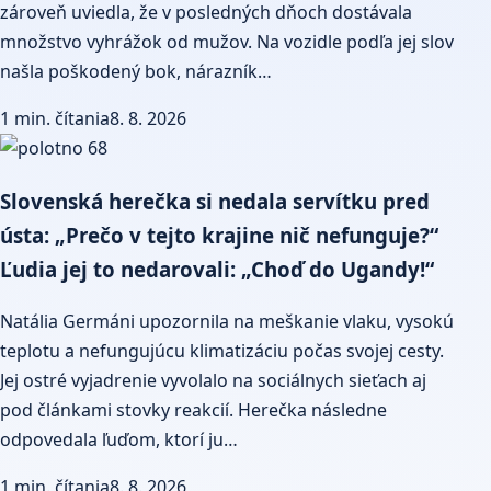
zároveň uviedla, že v posledných dňoch dostávala
množstvo vyhrážok od mužov. Na vozidle podľa jej slov
našla poškodený bok, nárazník…
1 min. čítania
8. 8. 2026
Slovenská herečka si nedala servítku pred
ústa: „Prečo v tejto krajine nič nefunguje?“
Ľudia jej to nedarovali: „Choď do Ugandy!“
Natália Germáni upozornila na meškanie vlaku, vysokú
teplotu a nefungujúcu klimatizáciu počas svojej cesty.
Jej ostré vyjadrenie vyvolalo na sociálnych sieťach aj
pod článkami stovky reakcií. Herečka následne
odpovedala ľuďom, ktorí ju…
1 min. čítania
8. 8. 2026