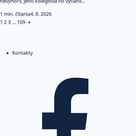
nevynoril, jeho kolegovia ho vytiahli…
1 min. čítania
4. 8. 2026
Stránkovanie
1
2
3
…
109
→
príspevkov
Kontakty