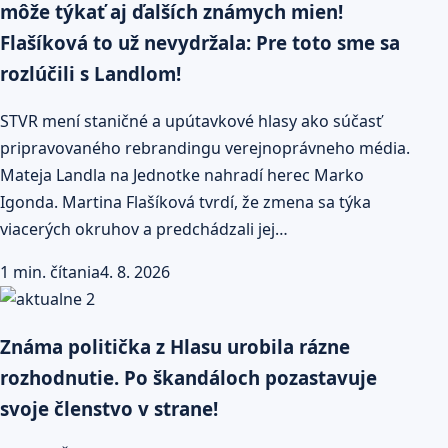
môže týkať aj ďalších známych mien!
Flašíková to už nevydržala: Pre toto sme sa
rozlúčili s Landlom!
STVR mení staničné a upútavkové hlasy ako súčasť
pripravovaného rebrandingu verejnoprávneho média.
Mateja Landla na Jednotke nahradí herec Marko
Igonda. Martina Flašíková tvrdí, že zmena sa týka
viacerých okruhov a predchádzali jej…
1 min. čítania
4. 8. 2026
Známa politička z Hlasu urobila rázne
rozhodnutie. Po škandáloch pozastavuje
svoje členstvo v strane!