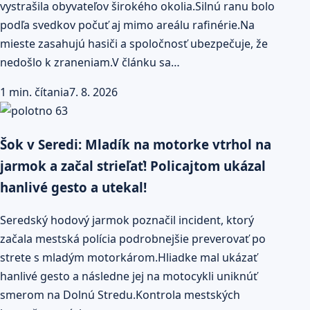
vystrašila obyvateľov širokého okolia.Silnú ranu bolo
podľa svedkov počuť aj mimo areálu rafinérie.Na
mieste zasahujú hasiči a spoločnosť ubezpečuje, že
nedošlo k zraneniam.V článku sa…
1 min. čítania
7. 8. 2026
Šok v Seredi: Mladík na motorke vtrhol na
jarmok a začal strieľať! Policajtom ukázal
hanlivé gesto a utekal!
Seredský hodový jarmok poznačil incident, ktorý
začala mestská polícia podrobnejšie preverovať po
strete s mladým motorkárom.Hliadke mal ukázať
hanlivé gesto a následne jej na motocykli uniknúť
smerom na Dolnú Stredu.Kontrola mestských