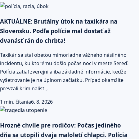
AKTUÁLNE: Brutálny útok na taxikára na
Slovensku. Podľa polície mal dostať až
dvanásť rán do chrbta!
Taxikár sa stal obeťou mimoriadne vážneho násilného
incidentu, ku ktorému došlo počas noci v meste Sereď.
Polícia zatiaľ zverejnila iba základné informácie, keďže
vyšetrovanie je na úplnom začiatku. Prípad okamžite
prevzali kriminalisti,…
1 min. čítania
6. 8. 2026
Hrozné chvíle pre rodičov: Počas jediného
dňa sa utopili dvaja maloletí chlapci. Polícia