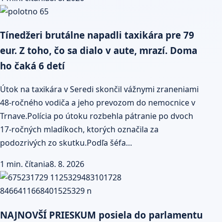
Tínedžeri brutálne napadli taxikára pre 79
eur. Z toho, čo sa dialo v aute, mrazí. Doma
ho čaká 6 detí
Útok na taxikára v Seredi skončil vážnymi zraneniami
48-ročného vodiča a jeho prevozom do nemocnice v
Trnave.Polícia po útoku rozbehla pátranie po dvoch
17-ročných mladíkoch, ktorých označila za
podozrivých zo skutku.Podľa šéfa…
1 min. čítania
8. 8. 2026
NAJNOVŠÍ PRIESKUM posiela do parlamentu