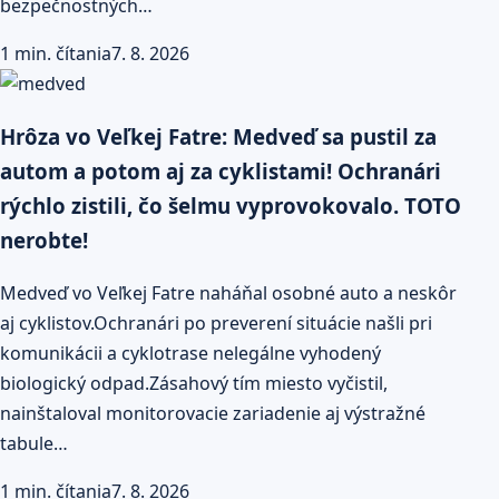
bezpečnostných…
1 min. čítania
7. 8. 2026
Hrôza vo Veľkej Fatre: Medveď sa pustil za
autom a potom aj za cyklistami! Ochranári
rýchlo zistili, čo šelmu vyprovokovalo. TOTO
nerobte!
Medveď vo Veľkej Fatre naháňal osobné auto a neskôr
aj cyklistov.Ochranári po preverení situácie našli pri
komunikácii a cyklotrase nelegálne vyhodený
biologický odpad.Zásahový tím miesto vyčistil,
nainštaloval monitorovacie zariadenie aj výstražné
tabule…
1 min. čítania
7. 8. 2026