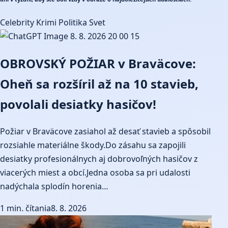
Celebrity
Krimi
Politika
Svet
OBROVSKÝ POŽIAR v Braväcove:
Oheň sa rozšíril až na 10 stavieb,
povolali desiatky hasičov!
Požiar v Braväcove zasiahol až desať stavieb a spôsobil
rozsiahle materiálne škody.Do zásahu sa zapojili
desiatky profesionálnych aj dobrovoľných hasičov z
viacerých miest a obcí.Jedna osoba sa pri udalosti
nadýchala splodín horenia…
1 min. čítania
8. 8. 2026