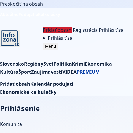
Preskočiť na obsah
Aktuálne
Podujatia
Kalkulačky
Pridať obsah
Registrácia
Prihlásiť sa
Prihlásiť sa
Menu
Slovensko
Regióny
Svet
Politika
Krimi
Ekonomika
Kultúra
Šport
Zaujímavosti
VIDEÁ
PREMIUM
Pridať obsah
Kalendár podujatí
Ekonomické kalkulačky
Prihlásenie
Komunita