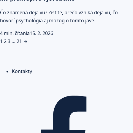
Čo znamená deja vu? Zistite, prečo vzniká deja vu, čo
hovorí psychológia aj mozog o tomto jave.
4 min. čítania
15. 2. 2026
Stránkovanie
1
2
3
…
21
→
príspevkov
Kontakty