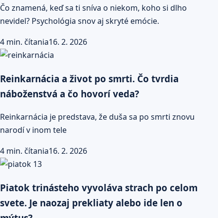
Čo znamená, keď sa ti sníva o niekom, koho si dlho
nevidel? Psychológia snov aj skryté emócie.
4 min. čítania
16. 2. 2026
Reinkarnácia a život po smrti. Čo tvrdia
náboženstvá a čo hovorí veda?
Reinkarnácia je predstava, že duša sa po smrti znovu
narodí v inom tele
4 min. čítania
16. 2. 2026
Piatok trinásteho vyvoláva strach po celom
svete. Je naozaj prekliaty alebo ide len o
mýtus?