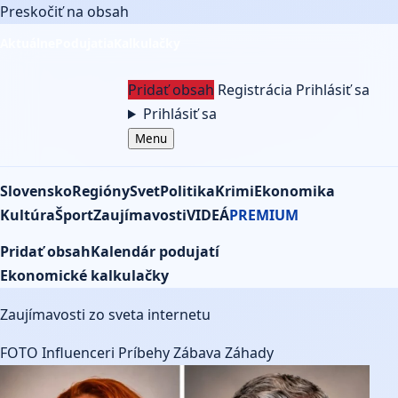
Preskočiť na obsah
Aktuálne
Podujatia
Kalkulačky
Pridať obsah
Registrácia
Prihlásiť sa
Prihlásiť sa
Menu
Slovensko
Regióny
Svet
Politika
Krimi
Ekonomika
Kultúra
Šport
Zaujímavosti
VIDEÁ
PREMIUM
Pridať obsah
Kalendár podujatí
Ekonomické kalkulačky
Zaujímavosti
Zaujímavosti zo sveta internetu
FOTO
Influenceri
Príbehy
Zábava
Záhady