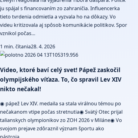
Evelyn reagovala na vyjadrenia Tibora Gašpara. Politik
ju spájal s financovaním zo zahraničia. Influencerka
tieto tvrdenia odmietla a vyzvala ho na dôkazy. Vo
videu kritizovala aj spôsob komunikácie politikov. Spor
vznikol počas…
1 min. čítania
28. 4. 2026
Video, ktoré baví celý svet! Pápež zaskočil
olympijského víťaza. To, čo spravil Lev XIV
nikto nečakal!
◉ pápež Lev XIV. medaila sa stala virálnou témou po
nečakanom vtipe počas stretnutia◉ Svätý Otec prijal
talianskych olympionikov zo ZOH 2026 v Miláne◉ Vo
svojom prejave zdôraznil význam športu ako
nástroja…