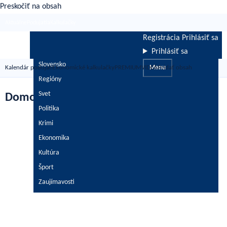
Preskočiť na obsah
Aktuálne
Podujatia
Kalkulačky
Registrácia
Prihlásiť sa
Prihlásiť sa
Slovensko
Kalendár podujatí
Ekonomické kalkulačky
PREMIUM
VIDEÁ
Menu
Pridať obsah
Regióny
Svet
Domov
Politika
Krimi
Ekonomika
Kultúra
Šport
Zaujímavosti