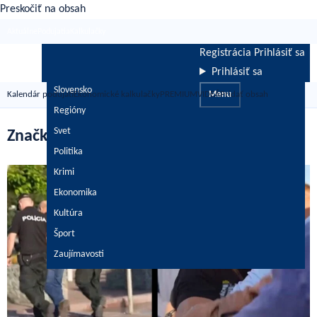
Preskočiť na obsah
Aktuálne
Podujatia
Kalkulačky
Registrácia
Prihlásiť sa
Prihlásiť sa
Slovensko
Kalendár podujatí
Ekonomické kalkulačky
PREMIUM
VIDEÁ
Menu
Pridať obsah
Regióny
Svet
Značka: matovič
Politika
Krimi
Ekonomika
Kultúra
Šport
Zaujímavosti