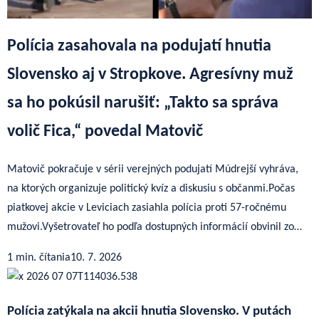
Polícia zasahovala na podujatí hnutia
Slovensko aj v Stropkove. Agresívny muž
sa ho pokúsil narušiť: „Takto sa správa
volič Fica,“ povedal Matovič
Matovič pokračuje v sérii verejných podujatí Múdrejší vyhráva,
na ktorých organizuje politický kvíz a diskusiu s občanmi.Počas
piatkovej akcie v Leviciach zasiahla polícia proti 57-ročnému
mužovi.Vyšetrovateľ ho podľa dostupných informácií obvinil zo…
1 min. čítania
10. 7. 2026
Polícia zatýkala na akcii hnutia Slovensko. V putách