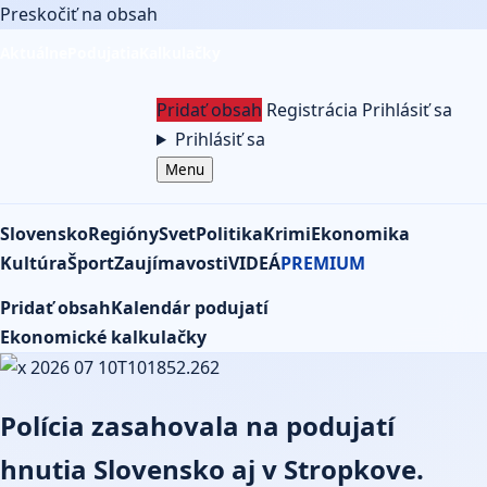
Preskočiť na obsah
Aktuálne
Podujatia
Kalkulačky
Pridať obsah
Registrácia
Prihlásiť sa
Prihlásiť sa
Menu
Slovensko
Regióny
Svet
Politika
Krimi
Ekonomika
Kultúra
Šport
Zaujímavosti
VIDEÁ
PREMIUM
Pridať obsah
Kalendár podujatí
Ekonomické kalkulačky
Levice
Polícia zasahovala na podujatí
hnutia Slovensko aj v Stropkove.