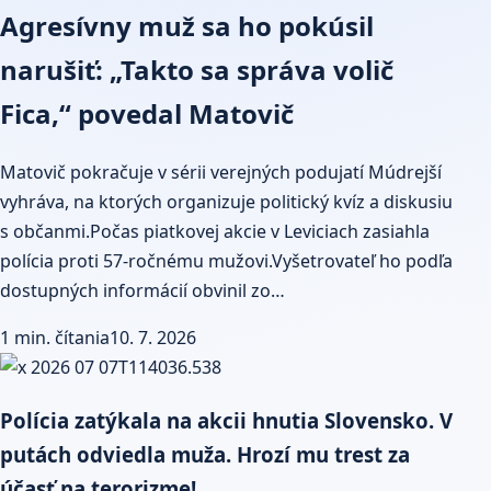
Agresívny muž sa ho pokúsil
narušiť: „Takto sa správa volič
Fica,“ povedal Matovič
Matovič pokračuje v sérii verejných podujatí Múdrejší
vyhráva, na ktorých organizuje politický kvíz a diskusiu
s občanmi.Počas piatkovej akcie v Leviciach zasiahla
polícia proti 57-ročnému mužovi.Vyšetrovateľ ho podľa
dostupných informácií obvinil zo…
1 min. čítania
10. 7. 2026
Polícia zatýkala na akcii hnutia Slovensko. V
putách odviedla muža. Hrozí mu trest za
účasť na terorizme!