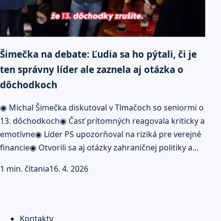
Šimečka na debate: Ľudia sa ho pýtali, či je
ten správny líder ale zaznela aj otázka o
dôchodkoch
◉ Michal Šimečka diskutoval v Tlmačoch so seniormi o
13. dôchodkoch◉ Časť prítomných reagovala kriticky a
emotívne◉ Líder PS upozorňoval na riziká pre verejné
financie◉ Otvorili sa aj otázky zahraničnej politiky a…
1 min. čítania
16. 4. 2026
Kontakty