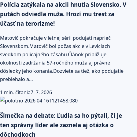
Polícia zatýkala na akcii hnutia Slovensko. V
putách odviedla muža. Hrozí mu trest za
účasť na terorizme!
Matovič pokračuje v letnej sérii podujatí naprieč
Slovenskom.Matovič bol počas akcie v Leviciach
svedkom policajného zásahu.Článok približuje
okolnosti zadržania 57-ročného muža aj právne
dôsledky jeho konania.Dozviete sa tiež, ako podujatie
prebiehalo a…
1 min. čítania
7. 7. 2026
Šimečka na debate: Ľudia sa ho pýtali, či je
ten správny líder ale zaznela aj otázka o
dôchodkoch