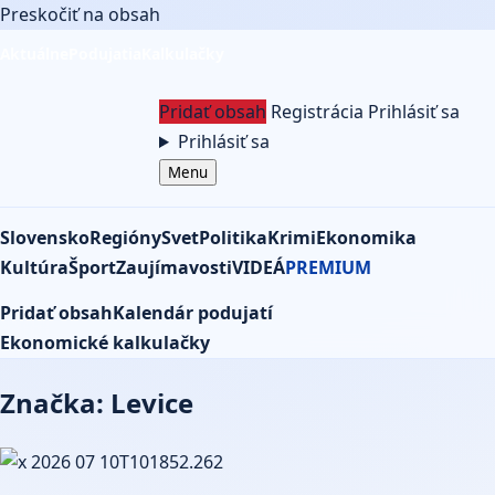
Preskočiť na obsah
Aktuálne
Podujatia
Kalkulačky
Pridať obsah
Registrácia
Prihlásiť sa
Prihlásiť sa
Menu
Slovensko
Regióny
Svet
Politika
Krimi
Ekonomika
Kultúra
Šport
Zaujímavosti
VIDEÁ
PREMIUM
Pridať obsah
Kalendár podujatí
Ekonomické kalkulačky
Značka: Levice