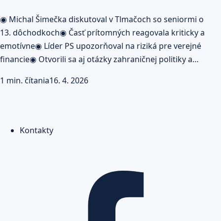
◉ Michal Šimečka diskutoval v Tlmačoch so seniormi o
13. dôchodkoch◉ Časť prítomných reagovala kriticky a
emotívne◉ Líder PS upozorňoval na riziká pre verejné
financie◉ Otvorili sa aj otázky zahraničnej politiky a…
1 min. čítania
16. 4. 2026
Kontakty