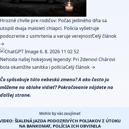
Hrozné chvíle pre rodičov: Počas jediného dňa sa
utopili dvaja maloletí chlapci. Polícia vyšetruje
podozrenie z usmrtenia a varuje verejnosť
Celý článok
→
Nehoda našej hokejovej legendy: Pri Zdenovi Chárovi
bola okamžite sanitka i polícia
Celý článok →
Čo spôsobuje túto nebeskú zmenu? A ako často ju
môžeme na oblohe vidieť? Pokračovanie nájdete na
ďalšej strane.
Mohlo by vás zaujímať
VIDEO: ŠIALENÁ JAZDA PODOZRIVÝCH POLIAKOV Z ÚTOKU
NA BANKOMAT, POLÍCIA ICH OBVINILA