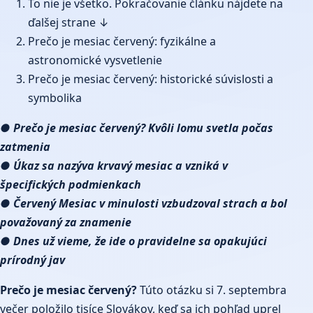
To nie je všetko. Pokračovanie článku nájdete na
ďalšej strane ↓
Prečo je mesiac červený: fyzikálne a
astronomické vysvetlenie
Prečo je mesiac červený: historické súvislosti a
symbolika
● Prečo je mesiac červený? Kvôli lomu svetla počas
zatmenia
● Úkaz sa nazýva krvavý mesiac a vzniká v
špecifických podmienkach
● Červený Mesiac v minulosti vzbudzoval strach a bol
považovaný za znamenie
● Dnes už vieme, že ide o pravidelne sa opakujúci
prírodný jav
Prečo je mesiac červený?
Túto otázku si 7. septembra
večer položilo tisíce Slovákov, keď sa ich pohľad uprel