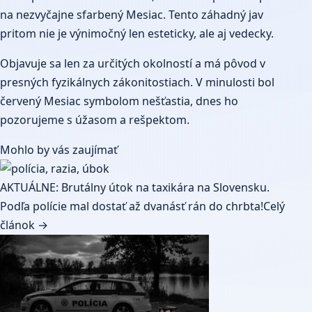
na nezvyčajne sfarbený Mesiac. Tento záhadný jav
pritom nie je výnimočný len esteticky, ale aj vedecky.
Objavuje sa len za určitých okolností a má pôvod v
presných fyzikálnych zákonitostiach. V minulosti bol
červený Mesiac symbolom nešťastia, dnes ho
pozorujeme s úžasom a rešpektom.
Mohlo by vás zaujímať
AKTUÁLNE: Brutálny útok na taxikára na Slovensku.
Podľa polície mal dostať až dvanásť rán do chrbta!
Celý
článok →