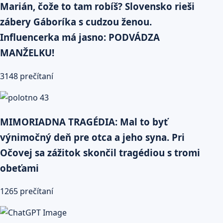
Marián, čože to tam robíš? Slovensko rieši
zábery Gáboríka s cudzou ženou.
Influencerka má jasno: PODVÁDZA
MANŽELKU!
3148 prečítaní
MIMORIADNA TRAGÉDIA: Mal to byť
výnimočný deň pre otca a jeho syna. Pri
Očovej sa zážitok skončil tragédiou s tromi
obeťami
1265 prečítaní