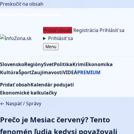
Preskočiť na obsah
Aktuálne
Podujatia
Kalkulačky
Pridať obsah
Registrácia
Prihlásiť sa
Prihlásiť sa
Menu
Slovensko
Regióny
Svet
Politika
Krimi
Ekonomika
Kultúra
Šport
Zaujímavosti
VIDEÁ
PREMIUM
Pridať obsah
Kalendár podujatí
Ekonomické kalkulačky
← Naspäť
/
Správy
Prečo je Mesiac červený? Tento
fenomén ľudia kedysi považovali