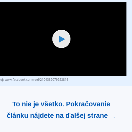
▶
roj:
www.facebook.com/reel/2109382079922816
To nie je všetko. Pokračovanie
článku nájdete na ďalšej strane
↓