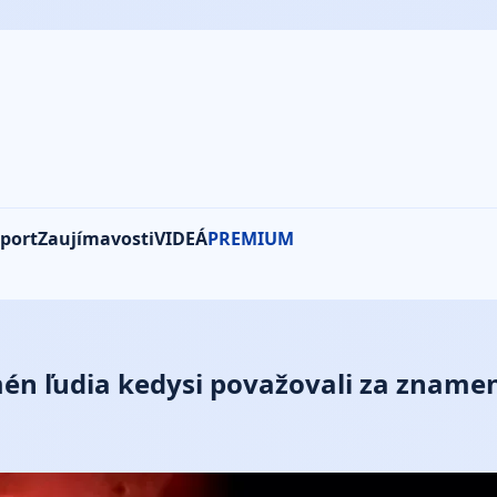
port
Zaujímavosti
VIDEÁ
PREMIUM
én ľudia kedysi považovali za znamen