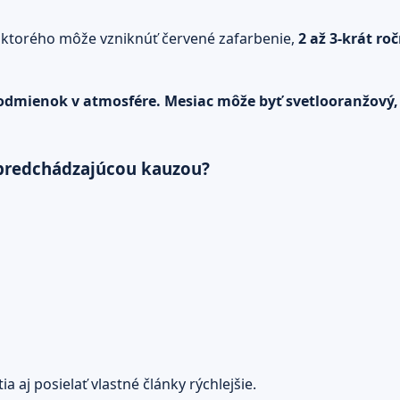
ktorého môže vzniknúť červené zafarbenie,
2 až 3-krát ro
mienok v atmosfére. Mesiac môže byť svetlooranžový, al
s predchádzajúcou kauzou?
 aj posielať vlastné články rýchlejšie.