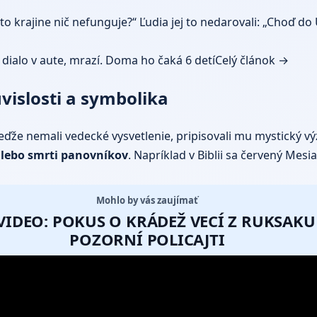
to krajine nič nefunguje?“ Ľudia jej to nedarovali: „Choď do
a dialo v aute, mrazí. Doma ho čaká 6 detí
Celý článok →
úvislosti a symbolika
keďže nemali vedecké vysvetlenie, pripisovali mu mystický
alebo smrti panovníkov
. Napríklad v Biblii sa červený Me
Mohlo by vás zaujímať
VIDEO: POKUS O KRÁDEŽ VECÍ Z RUKSAKU
POZORNÍ POLICAJTI