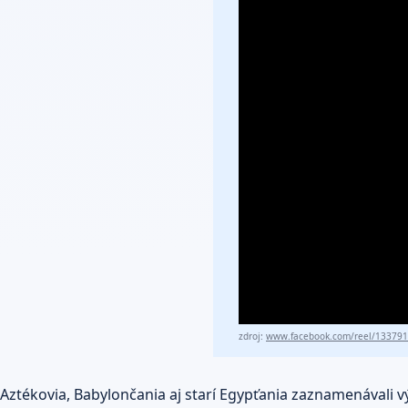
zdroj:
www.facebook.com/reel/13379
Aztékovia, Babylončania aj starí Egypťania zaznamenávali v