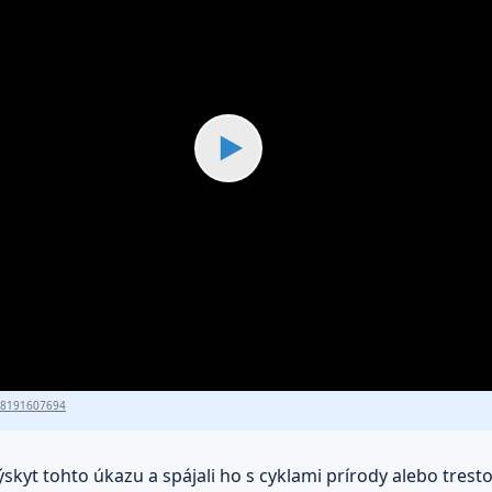
▶
18191607694
ýskyt tohto úkazu a spájali ho s cyklami prírody alebo tres