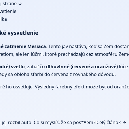
ej strane ↓
vetlenie
lika
ké vysvetlenie
né zatmenie Mesiaca
. Tento jav nastáva, keď sa Zem dostan
etlom, ale len lúčmi, ktoré prechádzajú cez atmosféru Zem
dré) svetlo
, zatiaľ čo
dlhovlnné (červené a oranžové)
lúče 
tedy sa obloha sfarbí do červena z rovnakého dôvodu.
toré ho osvetľuje. Výsledný farebný efekt môže byť od oranž
jej rozbil auto: Čo si myslíš, že sa pos**em?!
Celý článok →