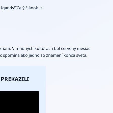
 Ugandy!“
Celý článok →
 význam. V mnohých kultúrach bol červený mesiac
siac spomína ako jedno zo znamení konca sveta.
 PREKAZILI