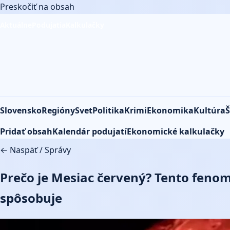
Preskočiť na obsah
Aktuálne
Podujatia
Kalkulačky
Slovensko
Regióny
Svet
Politika
Krimi
Ekonomika
Kultúra
Š
Pridať obsah
Kalendár podujatí
Ekonomické kalkulačky
← Naspäť
/
Správy
Prečo je Mesiac červený? Tento fenom
spôsobuje