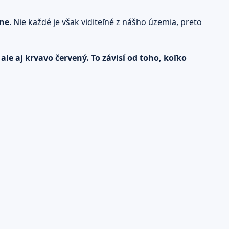
čne
. Nie každé je však viditeľné z nášho územia, preto
e aj krvavo červený. To závisí od toho, koľko