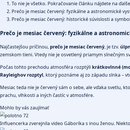
To nie je všetko. Pokračovanie článku nájdete na ďalš
Prečo je mesiac červený: fyzikálne a astronomické vys
Prečo je mesiac červený: historické súvislosti a symbo
Prečo je mesiac červený: fyzikálne a astronomic
Najčastejšou príčinou,
prečo je mesiac červený
, je tzv.
úlp
zemskom tieni. Vtedy nie je osvetlený priamym slnečným sv
Počas tohto prechodu atmosféra rozptýli
krátkovlnné (mo
Rayleighov rozptyl
, ktorý poznáme aj zo západu slnka – v
Mesiac teda nie je červený sám o sebe, ale vďaka svetlu, k
prachu, vlhkosti a iných častíc v atmosfére.
Mohlo by vás zaujímať
Influencerka zverejnila video Gáboríka s inou ženou. Niekto 