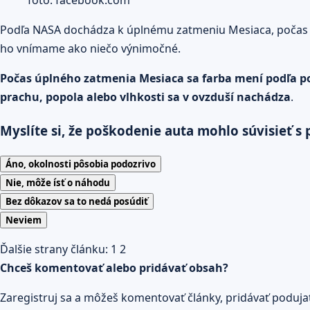
foto: facebook.com
Podľa NASA dochádza k úplnému zatmeniu Mesiaca, počas 
ho vnímame ako niečo výnimočné.
Počas úplného zatmenia Mesiaca sa farba mení podľa pod
prachu, popola alebo vlhkosti sa v ovzduší nachádza
.
Myslíte si, že poškodenie auta mohlo súvisieť 
Áno, okolnosti pôsobia podozrivo
Nie, môže ísť o náhodu
Bez dôkazov sa to nedá posúdiť
Neviem
Ďalšie strany článku:
1
2
Chceš komentovať alebo pridávať obsah?
Zaregistruj sa a môžeš komentovať články, pridávať podujatia