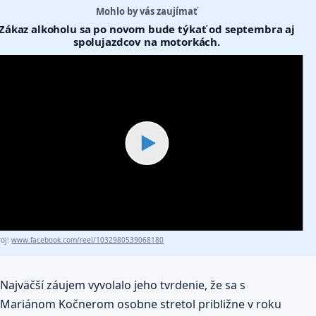
Mohlo by vás zaujímať
Zákaz alkoholu sa po novom bude týkať od septembra aj
spolujazdcov na motorkách.
▶
roj:
www.facebook.com/reel/1032980539068180
Najväčší záujem vyvolalo jeho tvrdenie, že sa s
Mariánom Kočnerom osobne stretol približne v roku