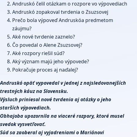
Andruskó čelil otázkam o rozpore vo výpovediach
Andruskó zopakoval tvrdenia o Zsuzsovej
Prečo bola výpoveď Andruskóa predmetom
záujmu?
Aké nové tvrdenie zaznelo?
Čo povedal o Alene Zsuzsovej?
Aké rozpory riešil súd?
Aký význam majú jeho výpovede?
Pokračuje proces aj naďalej?
Andruskó opäť vypovedal v jednej z najsledovanejších
trestných káuz na Slovensku.
Výsluch priniesol nové tvrdenia aj otázky o jeho
starších výpovediach.
Obhajoba upozornila na viaceré rozpory, ktoré musel
svedok vysvetľovať.
Súd
sa zaoberal aj vyjadreniami o Mariánovi