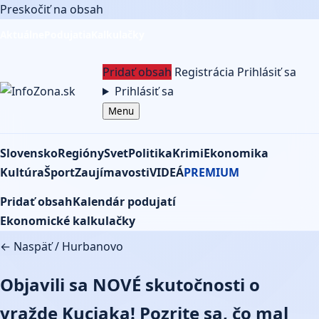
Preskočiť na obsah
Aktuálne
Podujatia
Kalkulačky
Pridať obsah
Registrácia
Prihlásiť sa
Prihlásiť sa
Menu
Slovensko
Regióny
Svet
Politika
Krimi
Ekonomika
Kultúra
Šport
Zaujímavosti
VIDEÁ
PREMIUM
Pridať obsah
Kalendár podujatí
Ekonomické kalkulačky
← Naspäť
/
Hurbanovo
Objavili sa NOVÉ skutočnosti o
vražde Kuciaka! Pozrite sa, čo mal