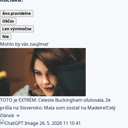
Áno pravidelne
Občas
Len výnimočne
Nie
Mohlo by vás zaujímať
TOTO je EXTRÉM: Celeste Buckingham oľutovala, že
prišla na Slovensko: Mala som zostať na Madeire!
Celý
článok →