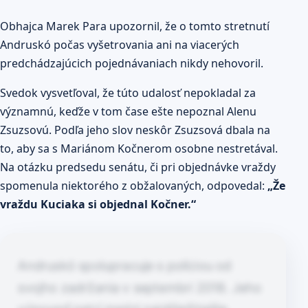
Obhajca Marek Para upozornil, že o tomto stretnutí
Andruskó počas vyšetrovania ani na viacerých
predchádzajúcich pojednávaniach nikdy nehovoril.
Svedok vysvetľoval, že túto udalosť nepokladal za
významnú, keďže v tom čase ešte nepoznal Alenu
Zsuzsovú. Podľa jeho slov neskôr Zsuzsová dbala na
to, aby sa s Mariánom Kočnerom osobne nestretával.
Na otázku predsedu senátu, či pri objednávke vraždy
spomenula niektorého z obžalovaných, odpovedal:
„Že
vraždu Kuciaka si objednal Kočner.“
Andruskó spolupracuje s políciou od
svojho zadržania v septembri 2018. Jeho