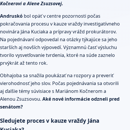
Kočnerovi a Alene Zsuzsovej.
Andruskó
bol opäť v centre pozornosti počas
pokračovania procesu v kauze vraždy investigatívneho
novinára Jána Kuciaka a prípravy vrážd prokurátorov.
Na pojednávaní odpovedal na otázky týkajúce sa jeho
starších aj novších výpovedí. Významnú časť výsluchu
tvorilo vysvetľovanie tvrdenia, ktoré na súde zaznelo
prvýkrát až tento rok.
Obhajoba sa snažila poukázať na rozpory a preveriť
vierohodnosť jeho slov. Počas pojednávania sa otvorili
aj ďalšie témy súvisiace s Mariánom Kočnerom a
Alenou Zsuzsovou.
Aké nové informácie odzneli pred
senátom?
Sledujete proces v kauze vraždy Jána
Kuciaka?