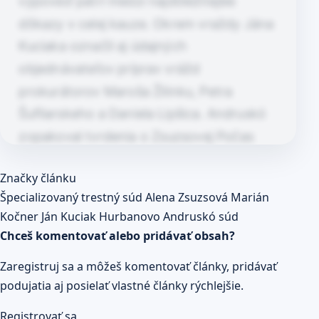
výpoveď patrí medzi najdôležitejšie
dôkazy v celej kauze. Okrem vraždy Jána
Kuciaka označil aj údajných
objednávateľov príprav vrážd
prokurátorov Maroša Žilinku, Petra
Šufliarskeho a Daniela Lipšica. Andruskó
zopakoval tvrdenia o Zsuzsovej Počas
pojednávania sa vrátil aj k udalostiam po
Článok pokračuje po kliknutí
Značky článku
vražde bývalého primátora Hurbanova
Prečítaj celý článok
Špecializovaný trestný súd
Alena Zsuzsová
Marián
Lászlóa…
Kočner
Ján Kuciak
Hurbanovo
Andruskó
súd
Chceš komentovať alebo pridávať obsah?
Zaregistruj sa a môžeš komentovať články, pridávať
podujatia aj posielať vlastné články rýchlejšie.
Registrovať sa