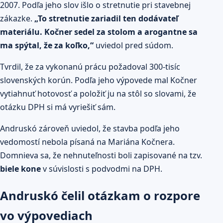
2007. Podľa jeho slov išlo o stretnutie pri stavebnej
zákazke.
„To stretnutie zariadil ten dodávateľ
materiálu. Kočner sedel za stolom a arogantne sa
ma spýtal, že za koľko,“
uviedol pred súdom.
Tvrdil, že za vykonanú prácu požadoval 300-tisíc
slovenských korún. Podľa jeho výpovede mal Kočner
vytiahnuť hotovosť a položiť ju na stôl so slovami, že
otázku DPH si má vyriešiť sám.
Andruskó zároveň uviedol, že stavba podľa jeho
vedomostí nebola písaná na Mariána Kočnera.
Domnieva sa, že nehnuteľnosti boli zapisované na tzv.
biele kone
v súvislosti s podvodmi na DPH.
Andruskó čelil otázkam o rozpore
vo výpovediach