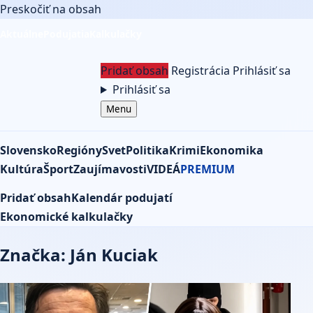
Preskočiť na obsah
Aktuálne
Podujatia
Kalkulačky
Pridať obsah
Registrácia
Prihlásiť sa
Prihlásiť sa
Menu
Slovensko
Regióny
Svet
Politika
Krimi
Ekonomika
Kultúra
Šport
Zaujímavosti
VIDEÁ
PREMIUM
Pridať obsah
Kalendár podujatí
Ekonomické kalkulačky
Značka: Ján Kuciak