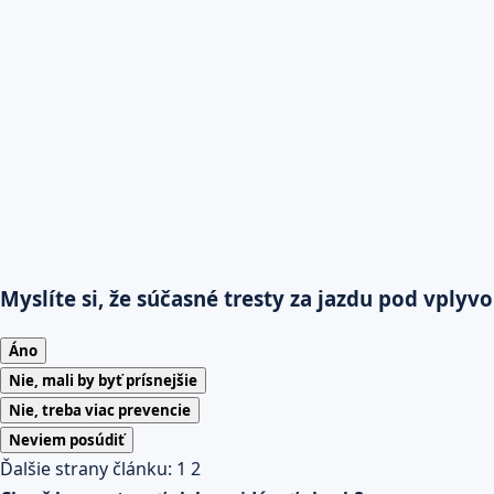
Myslíte si, že súčasné tresty za jazdu pod vply
Áno
Nie, mali by byť prísnejšie
Nie, treba viac prevencie
Neviem posúdiť
Ďalšie strany článku:
1
2