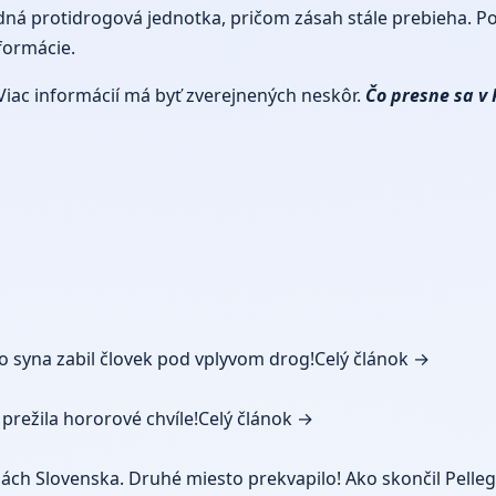
ná protidrogová jednotka, pričom zásah stále prebieha. Pol
formácie.
 Viac informácií má byť zverejnených neskôr.
Čo presne sa v 
syna zabil človek pod vplyvom drog!
Celý článok →
prežila hororové chvíle!
Celý článok →
jinách Slovenska. Druhé miesto prekvapilo! Ako skončil Pelleg