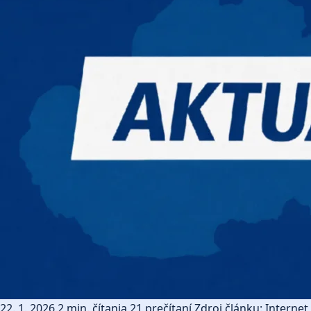
22. 1. 2026
2 min. čítania
21 prečítaní
Zdroj článku: Internet