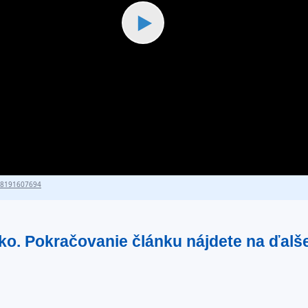
▶
18191607694
tko. Pokračovanie článku nájdete na ďalš