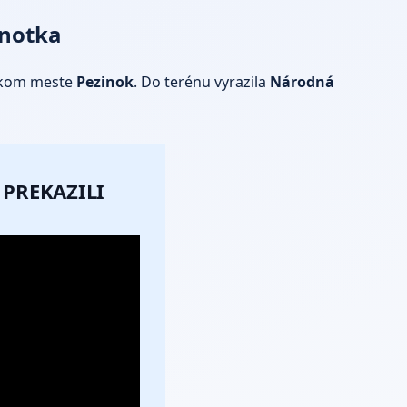
dnotka
nskom meste
Pezinok
. Do terénu vyrazila
Národná
 PREKAZILI