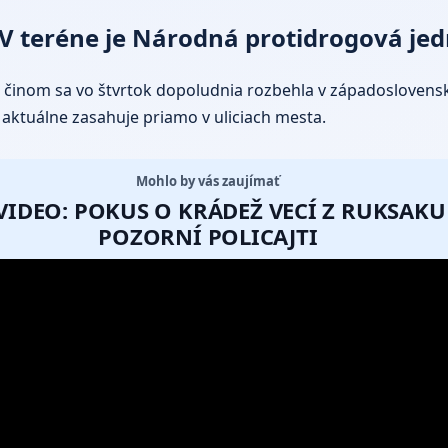
. V teréne je Národná protidrogová je
 činom sa vo štvrtok dopoludnia rozbehla v západoslove
á aktuálne zasahuje priamo v uliciach mesta.
Mohlo by vás zaujímať
VIDEO: POKUS O KRÁDEŽ VECÍ Z RUKSAKU
POZORNÍ POLICAJTI