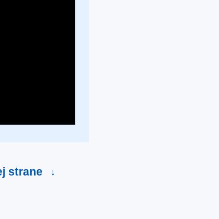
ej strane
↓