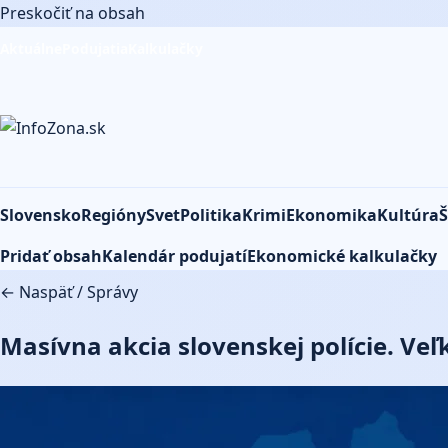
Preskočiť na obsah
Aktuálne
Podujatia
Kalkulačky
Slovensko
Regióny
Svet
Politika
Krimi
Ekonomika
Kultúra
Š
Pridať obsah
Kalendár podujatí
Ekonomické kalkulačky
← Naspäť
/
Správy
Masívna akcia slovenskej polície. Ve