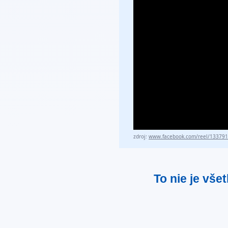
zdroj:
www.facebook.com/reel/13379
To nie je vše