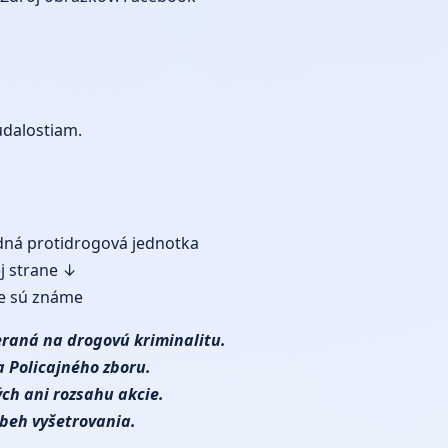
udalostiam.
odná protidrogová jednotka
ej strane ↓
nie sú známe
raná na drogovú kriminalitu.
 Policajného zboru.
ých ani rozsahu akcie.
beh vyšetrovania.