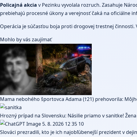
Policajná akcia
v Pezinku vyvolala rozruch. Zasahuje Národ
prebiehajú procesné úkony a verejnosť čaká na oficiálne in
Operácia je súčasťou boja proti drogovej trestnej činnosti.
Mohlo by vás zaujímať
Mama nebohého športovca Adama (†21) prehovorila: Môjho 
Hrozný prípad na Slovensku: Násilie priamo v sanitke! Žena 
Slováci prezradili, kto je ich najobľúbenejší prezident v de