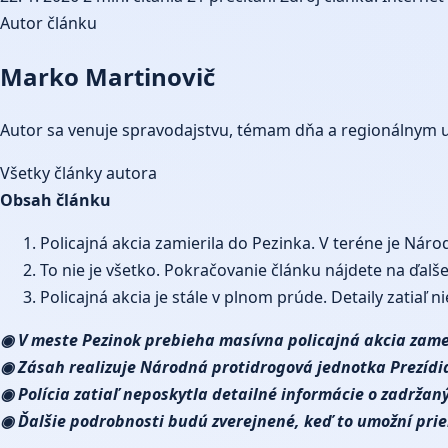
Autor článku
Marko Martinovič
Autor sa venuje spravodajstvu, témam dňa a regionálnym 
Všetky články autora
Obsah článku
Policajná akcia zamierila do Pezinka. V teréne je Nár
To nie je všetko. Pokračovanie článku nájdete na ďalš
Policajná akcia je stále v plnom prúde. Detaily zatiaľ 
◉ V meste Pezinok prebieha masívna policajná akcia zame
◉ Zásah realizuje Národná protidrogová jednotka Prezídia
◉ Polícia zatiaľ neposkytla detailné informácie o zadržan
◉ Ďalšie podrobnosti budú zverejnené, keď to umožní prie