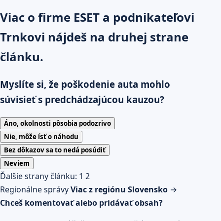
Viac o firme ESET a podnikateľovi
Trnkovi nájdeš na druhej strane
článku.
Myslíte si, že poškodenie auta mohlo
súvisieť s predchádzajúcou kauzou?
Áno, okolnosti pôsobia podozrivo
Nie, môže ísť o náhodu
Bez dôkazov sa to nedá posúdiť
Neviem
Ďalšie strany článku:
1
2
Regionálne správy
Viac z regiónu Slovensko
→
Chceš komentovať alebo pridávať obsah?