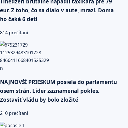
Tínedžeri brutálne napadli taxikára pre 79
eur. Z toho, čo sa dialo v aute, mrazí. Doma
ho čaká 6 detí
814 prečítaní
NAJNOVŠÍ PRIESKUM posiela do parlamentu
osem strán. Líder zaznamenal pokles.
Zostaviť vládu by bolo zložité
210 prečítaní