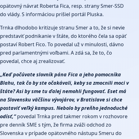
opätovný návrat Roberta Fica, resp. strany Smer-SSD
do vlády. S informáciou prišiel portál
Pluska.
Trnka dlhodobo kritizuje stranu Smer a to, že si nevie
predstaviť podnikanie v štáte, do ktorého čela sa opäť
postaví Robert Fico. To povedal už v minulosti, dávno
pred parlamentnými voľbami. A zdá sa, že to, čo
povedal, chce aj zrealizovať.
„Keď počúvate slovník pána Fica a jeho pomocníka
Blahu, tak čo by ste očakávali, keby sa zmocnili moci v
štáte? Asi by sme tu ďalej nemohli fungovať. Eset má
na Slovensku väčšinu vývojárov, v Bratislave si chce
postaviť veľký kampus. Nebolo by preňho jednoduché
odísť,“
povedal Trnka pred takmer rokom v rozhovore
pre
denník SME
s tým, že firma zváži odchod zo
Slovenska v prípade opätovného nástupu Smeru do