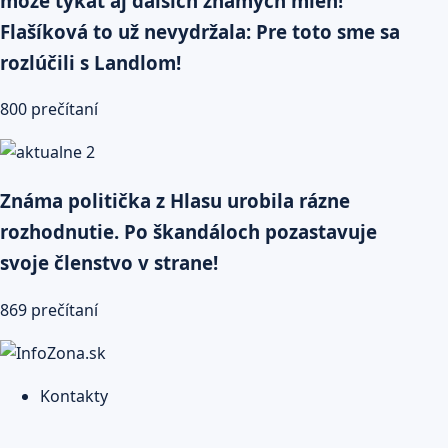
môže týkať aj ďalších známych mien!
Flašíková to už nevydržala: Pre toto sme sa
rozlúčili s Landlom!
800 prečítaní
Známa politička z Hlasu urobila rázne
rozhodnutie. Po škandáloch pozastavuje
svoje členstvo v strane!
869 prečítaní
Kontakty