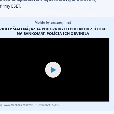
firmy ESET.
Mohlo by vás zaujímať
VIDEO: ŠIALENÁ JAZDA PODOZRIVÝCH POLIAKOV Z ÚTOKU
NA BANKOMAT, POLÍCIA ICH OBVINILA
▶
roj:
www.facebook.com/reel/2109382079922816