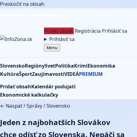
Preskočiť na obsah
Aktuálne
Podujatia
Kalkulačky
Pridať obsah
Registrácia
Prihlásiť sa
Prihlásiť sa
Menu
Slovensko
Regióny
Svet
Politika
Krimi
Ekonomika
Kultúra
Šport
Zaujímavosti
VIDEÁ
PREMIUM
Pridať obsah
Kalendár podujatí
Ekonomické kalkulačky
← Naspäť
/
Správy
/
Slovensko
Jeden z najbohatších Slovákov
chce odísť zo Slovenska. Nepáči sa