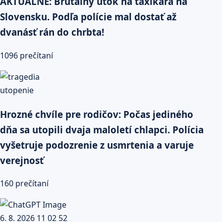
AKTUÁLNE: Brutálny útok na taxikára na
Slovensku. Podľa polície mal dostať až
dvanásť rán do chrbta!
1096 prečítaní
Hrozné chvíle pre rodičov: Počas jediného
dňa sa utopili dvaja maloletí chlapci. Polícia
vyšetruje podozrenie z usmrtenia a varuje
verejnosť
160 prečítaní