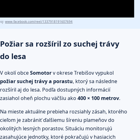
roj:
www.facebook.com/reel/1337918191607694
Požiar sa rozšíril zo suchej trávy
do lesa
V okolí obce
Somotor
v okrese Trebišov vypukol
požiar suchej trávy a porastu
, ktorý sa následne
rozšíril aj do lesa. Podľa dostupných informácií
zasiahol oheň plochu väčšiu ako
400 × 100 metrov
.
Na mieste aktuálne prebieha rozsiahly zásah, ktorého
cieľom je zabrániť ďalšiemu šíreniu plameňov do
okolitých lesných porastov. Situáciu monitorujú
zasahujúce jednotky, ktoré pokračujú v hasiacich