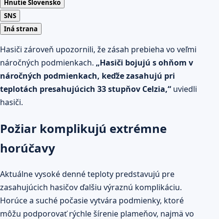
Hnutie Slovensko
SNS
Iná strana
Hasiči zároveň upozornili, že zásah prebieha vo veľmi
náročných podmienkach.
„Hasiči bojujú s ohňom v
náročných podmienkach, keďže zasahujú pri
teplotách presahujúcich 33 stupňov Celzia,“
uviedli
hasiči.
Požiar komplikujú extrémne
horúčavy
Aktuálne vysoké denné teploty predstavujú pre
zasahujúcich hasičov ďalšiu výraznú komplikáciu.
Horúce a suché počasie vytvára podmienky, ktoré
môžu podporovať rýchle šírenie plameňov, najmä vo