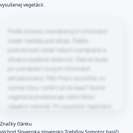
vysušenej vegetácii.
Podľa doteraz zverejnených informácií
zásah naďalej pokračuje. Ďalšie
podrobnosti zatiaľ neboli zverejnené a
situáciu budeme sledovať. Článok bude
po zverejnení nových informácií
aktualizovaný. FAQ Prečo sa požiar zo
suchej trávy rozšíril až do lesa? Suchá
vegetácia predstavuje veľmi ľahko
zápalný materiál. Pri vysokých teplotách
a nízkej vlhkosti sa oheň môže šíriť
Článok pokračuje po kliknutí
Značky článku
mimoriadne rýchlo. Ak sa…
Prečítaj celý článok
východ Slovenska
slovensko
Trebišov
Somotor
hasiči