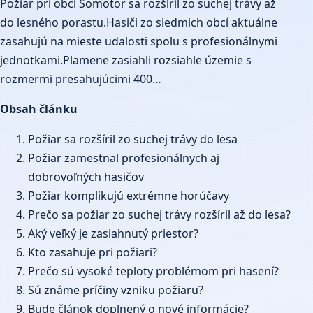
Požiar pri obci Somotor sa rozšíril zo suchej trávy až
do lesného porastu.Hasiči zo siedmich obcí aktuálne
zasahujú na mieste udalosti spolu s profesionálnymi
jednotkami.Plamene zasiahli rozsiahle územie s
rozmermi presahujúcimi 400…
Obsah článku
Požiar sa rozšíril zo suchej trávy do lesa
Požiar zamestnal profesionálnych aj
dobrovoľných hasičov
Požiar komplikujú extrémne horúčavy
Prečo sa požiar zo suchej trávy rozšíril až do lesa?
Aký veľký je zasiahnutý priestor?
Kto zasahuje pri požiari?
Prečo sú vysoké teploty problémom pri hasení?
Sú známe príčiny vzniku požiaru?
Bude článok doplnený o nové informácie?