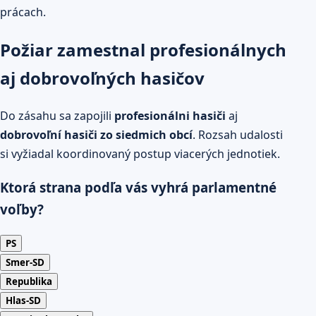
prácach.
Požiar zamestnal profesionálnych
aj dobrovoľných hasičov
Do zásahu sa zapojili
profesionálni hasiči
aj
dobrovoľní hasiči zo siedmich obcí
. Rozsah udalosti
si vyžiadal koordinovaný postup viacerých jednotiek.
Ktorá strana podľa vás vyhrá parlamentné
voľby?
PS
Smer-SD
Republika
Hlas-SD