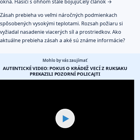
okná. Hasiči s ohňom stále bojujú
Celý článok →
Zásah prebieha vo veľmi náročných podmienkach
spôsobených vysokými teplotami. Rozsah požiaru si
vyžiadal nasadenie viacerých síl a prostriedkov. Ako
aktuálne prebieha zásah a aké sú známe informácie?
Mohlo by vás zaujímať
AUTENTICKÉ VIDEO: POKUS O KRÁDEŽ VECÍ Z RUKSAKU
PREKAZILI POZORNÍ POLICAJTI
▶