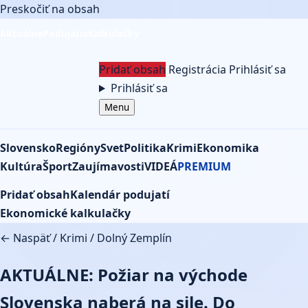
Preskočiť na obsah
Aktuálne
Podujatia
Kalkulačky
Pridať obsah
Registrácia
Prihlásiť sa
Prihlásiť sa
Menu
Slovensko
Regióny
Svet
Politika
Krimi
Ekonomika
Kultúra
Šport
Zaujímavosti
VIDEÁ
PREMIUM
Pridať obsah
Kalendár podujatí
Ekonomické kalkulačky
← Naspäť
/
Krimi
/
Dolný Zemplín
AKTUÁLNE: Požiar na východe
Slovenska naberá na sile. Do