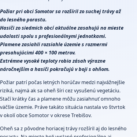
Požiar
pri obci Somotor sa rozšíril zo suchej trávy až
do lesného porastu.
Hasiči
zo siedmich obcí aktuálne zasahujú na mieste
udalosti spolu s profesionálnymi jednotkami.
Plamene zasiahli rozsiahle územie s rozmermi
presahujúcimi 400 × 100 metrov.
Extrémne vysoké teploty robia zásah výrazne
náročnejším a hasiči pokračujú v boji s ohňom.
Požiar patrí počas letných horúčav medzi najvážnejšie
riziká, najmä ak sa oheň šíri cez vysušenú vegetáciu.
Stačí krátky čas a plamene môžu zasiahnuť omnoho
väčšie územie. Práve takáto situácia nastala vo štvrtok
v okolí obce Somotor v okrese
Trebišov
.
Oheň sa z pôvodne horiacej trávy rozšíril aj do lesného
porastu. Na miesto boli vyslané profesionálne aj