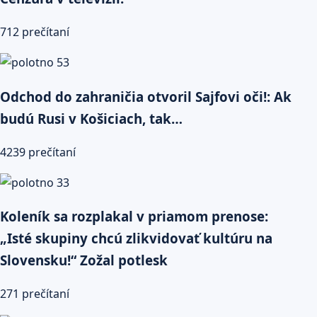
712 prečítaní
Odchod do zahraničia otvoril Sajfovi oči!: Ak
budú Rusi v Košiciach, tak…
4239 prečítaní
Koleník sa rozplakal v priamom prenose:
„Isté skupiny chcú zlikvidovať kultúru na
Slovensku!“ Zožal potlesk
271 prečítaní