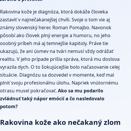
Rakovina kože je diagnóza, ktorá dokáže človeka
zastaviť v najnečakanejšej chvíli. Svoje o tom vie aj
známy slovenský herec Roman Pomajbo. Navonok
pôsobí ako človek plný energie a humoru, no jeho
osobný príbeh má aj temnejšie kapitoly. Práve tie
ukazujú, že ani úsmev na tvári nemusí vždy odrážať
realitu. V jeho prípade prišla správa, ktorá mu doslova
vyrazila dych. O to šokujúcejšie bolo načasovanie celej
situácie. Diagnózu sa dozvedel v momente, keď mal
plniť svoju profesionálnu úlohu. Napriek vnútornému
otrasu musel pokračovať.
Ako sa mu podarilo
zvládnuť taký nápor emócií a čo nasledovalo
potom?
Rakovina kože ako nečakaný zlom