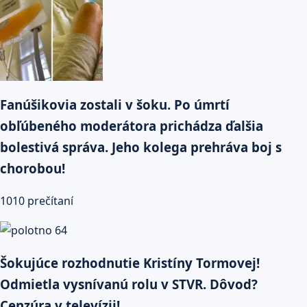
Fanúšikovia zostali v šoku. Po úmrtí
obľúbeného moderátora prichádza ďalšia
bolestivá správa. Jeho kolega prehráva boj s
chorobou!
1010 prečítaní
Šokujúce rozhodnutie Kristíny Tormovej!
Odmietla vysnívanú rolu v STVR. Dôvod?
Cenzúra v televízii!