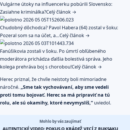
Vulgárne útoky na influencerku pobúrili Slovensko:
Zasiahne kriminálka?
Celý článok →
Chudobný dôchodca? Pavol Habera (64) zostal v šoku:
Pozeral som sa na účet, a…
Celý článok →
Fanúšikovia zostali v šoku. Po úmrtí obľúbeného
moderátora prichádza ďalšia bolestivá správa. Jeho
kolega prehráva boj s chorobou!
Celý článok →
Herec priznal, že chvíle neistoty boli mimoriadne
náročné.
„Sme tak vychovávaní, aby sme vedeli
proti tomu bojovať. Herec sa má pripraviť na tú
rolu, ale sú okamihy, ktoré nevymyslíš,“
uviedol.
Mohlo by vás zaujímať
AUTENTICKÉ VIDEO: POKUS O KRÁDEŽ VECÍ Z RUKSAKU