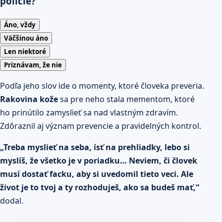
polície?
Áno, vždy
Väčšinou áno
Len niektoré
Priznávam, že nie
Podľa jeho slov ide o momenty, ktoré človeka preveria.
Rakovina kože
sa pre neho stala mementom, ktoré
ho prinútilo zamyslieť sa nad vlastným zdravím.
Zdôraznil aj význam prevencie a pravidelných kontrol.
„Treba myslieť na seba, ísť na prehliadky, lebo si
myslíš, že všetko je v poriadku… Neviem, či človek
musí dostať facku, aby si uvedomil tieto veci. Ale
život je to tvoj a ty rozhoduješ, ako sa budeš mať,“
dodal.