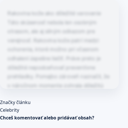
Rakovina kože ako dôležité varovanie
Táto skúsenosť nebola len osobným
otrasom, ale aj silným odkazom pre
verejnosť. Rakovina kože patrí medzi
ochorenia, ktoré možno pri včasnom
odhalení úspešne liečiť. Práve preto je
dôležité nepodceňovať preventívne
prehliadky. Pomajbo zároveň naznačil, že
v náročnom momente zohrala dôležitú
úlohu aj blízka osoba, ktorá mu pomohla
Článok pokračuje po kliknutí
Značky článku
situáciu zvládnuť. Rakovina…
Prečítaj celý článok
Celebrity
Chceš komentovať alebo pridávať obsah?