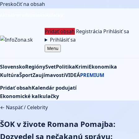
Preskočiť na obsah
Aktuálne
Podujatia
Kalkulačky
Pridať obsah
Registrácia
Prihlásiť sa
Prihlásiť sa
Menu
Slovensko
Regióny
Svet
Politika
Krimi
Ekonomika
Kultúra
Šport
Zaujímavosti
VIDEÁ
PREMIUM
Pridať obsah
Kalendár podujatí
Ekonomické kalkulačky
← Naspäť
/
Celebrity
ŠOK v živote Romana Pomajba:
Dozvedel sa nečakanú správu: