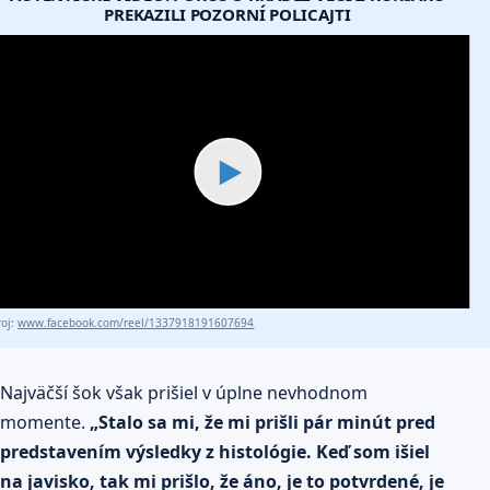
PREKAZILI POZORNÍ POLICAJTI
▶
roj:
www.facebook.com/reel/1337918191607694
Najväčší šok však prišiel v úplne nevhodnom
momente.
„Stalo sa mi, že mi prišli pár minút pred
predstavením výsledky z histológie. Keď som išiel
na javisko, tak mi prišlo, že áno, je to potvrdené, je