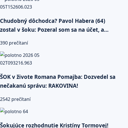
Chudobný dôchodca? Pavol Habera (64)
zostal v šoku: Pozeral som sa na účet, a…
390 prečítaní
ŠOK v živote Romana Pomajba: Dozvedel sa
nečakanú správu: RAKOVINA!
2542 prečítaní
Šokujúce rozhodnutie Kristíny Tormovej!