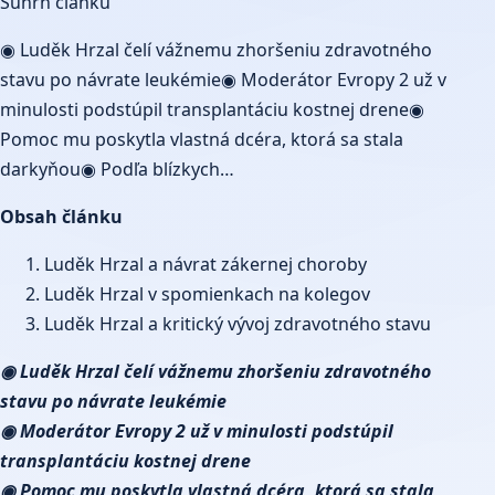
Súhrn článku
◉ Luděk Hrzal čelí vážnemu zhoršeniu zdravotného
stavu po návrate leukémie◉ Moderátor Evropy 2 už v
minulosti podstúpil transplantáciu kostnej drene◉
Pomoc mu poskytla vlastná dcéra, ktorá sa stala
darkyňou◉ Podľa blízkych…
Obsah článku
Luděk Hrzal a návrat zákernej choroby
Luděk Hrzal v spomienkach na kolegov
Luděk Hrzal a kritický vývoj zdravotného stavu
◉ Luděk Hrzal čelí vážnemu zhoršeniu zdravotného
stavu po návrate leukémie
◉ Moderátor Evropy 2 už v minulosti podstúpil
transplantáciu kostnej drene
◉ Pomoc mu poskytla vlastná dcéra, ktorá sa stala