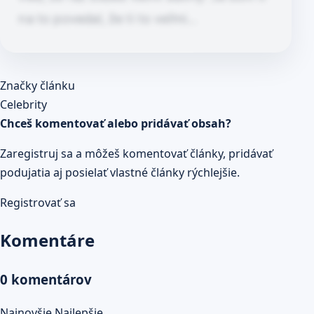
na to povedal, že ti to veľmi…
Článok pokračuje po kliknutí
Značky článku
Prečítaj celý článok
Celebrity
Chceš komentovať alebo pridávať obsah?
Zaregistruj sa a môžeš komentovať články, pridávať
podujatia aj posielať vlastné články rýchlejšie.
Registrovať sa
Komentáre
0 komentárov
Najnovšie
Najlepšie