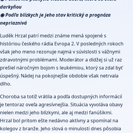
darkyňou
◉ Podľa blízkych je jeho stav kritický a prognóza
nepriaznivá
Luděk Hrzal patrí medzi známe mená spojené s
históriou českého rádia Evropa 2. V posledných rokoch
však jeho meno rezonuje najmä v súvislosti s vážnymi
zdravotnými problémami. Moderátor a dídžej si už raz
prešiel náročným bojom s leukémiou, ktorý sa zdal byť
úspešný. Nádej na pokojnejšie obdobie však netrvala
dlho.
Choroba sa totiž vrátila a podľa dostupných informácií
je tentoraz oveľa agresívnejšia. Situácia vyvoláva obavy
nielen medzi jeho blízkymi, ale aj medzi fanúšikmi.
Hrzal bol pritom ešte nedávno aktívny a spomínal na
kolegov z branže. Jeho slová o minulosti dnes pôsobia