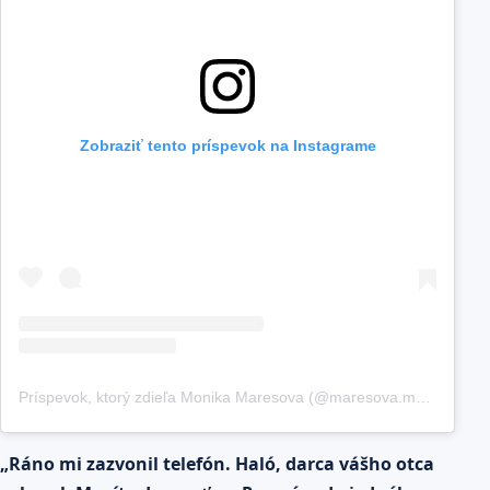
Zobraziť tento príspevok na Instagrame
Príspevok, ktorý zdieľa Monika Maresova (@maresova.monika)
„Ráno mi zazvonil telefón. Haló, darca vášho otca