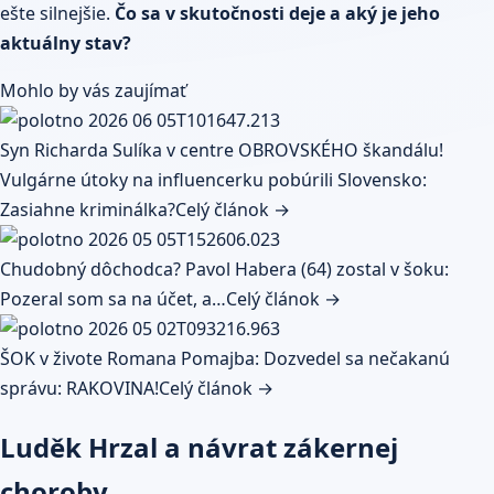
ešte silnejšie.
Čo sa v skutočnosti deje a aký je jeho
aktuálny stav?
Mohlo by vás zaujímať
Syn Richarda Sulíka v centre OBROVSKÉHO škandálu!
Vulgárne útoky na influencerku pobúrili Slovensko:
Zasiahne kriminálka?
Celý článok →
Chudobný dôchodca? Pavol Habera (64) zostal v šoku:
Pozeral som sa na účet, a…
Celý článok →
ŠOK v živote Romana Pomajba: Dozvedel sa nečakanú
správu: RAKOVINA!
Celý článok →
Luděk Hrzal a návrat zákernej
choroby