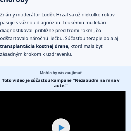
Známy moderátor Luděk Hrzal sa už niekoľko rokov
pasuje s vážnou diagnózou. Leukémiu mu lekári
diagnostikovali približne pred tromi rokmi, čo
odštartovalo náročnú liečbu. Súčasťou terapie bola aj
transplantácia kostnej drene
, ktorá mala byť
zásadným krokom k uzdraveniu.
Mohlo by vás zaujímať
Toto video je súčasťou kampane “Nezabudni na mna v
aute.”
▶