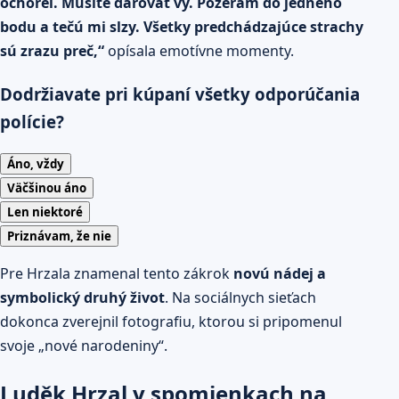
ochorel. Musíte darovať vy. Pozerám do jedného
bodu a tečú mi slzy. Všetky predchádzajúce strachy
sú zrazu preč,“
opísala emotívne momenty.
Dodržiavate pri kúpaní všetky odporúčania
polície?
Áno, vždy
Väčšinou áno
Len niektoré
Priznávam, že nie
Pre Hrzala znamenal tento zákrok
novú nádej a
symbolický druhý život
. Na sociálnych sieťach
dokonca zverejnil fotografiu, ktorou si pripomenul
svoje „nové narodeniny“.
Luděk Hrzal v spomienkach na