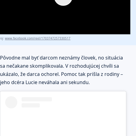
roj:
www.facebook.com/reel/1703747257330517
Pôvodne mal byť darcom neznámy človek, no situácia
sa nečakane skomplikovala. V rozhodujúcej chvíli sa
ukázalo, že darca ochorel. Pomoc tak prišla z rodiny –
jeho dcéra Lucie neváhala ani sekundu.