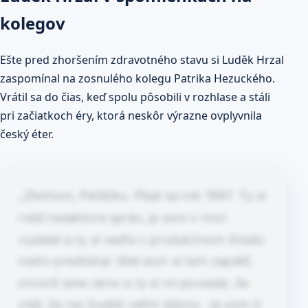
kolegov
Ešte pred zhoršením zdravotného stavu si Luděk Hrzal
zaspomínal na zosnulého kolegu Patrika Hezuckého.
Vrátil sa do čias, keď spolu pôsobili v rozhlase a stáli
pri začiatkoch éry, ktorá neskôr výrazne ovplyvnila
český éter.
„Zbohom, Paťáčku. Písal sa rok 1997. Ty si
robil redaktora správ, ja som v noci
vysielal a ty si vedľa v produkčnom štúdiu
niečo predtáčal. Išiel som si tam zapáliť,
otvorili sme okno a ty si mi povedal, že
vieš, že raz budeš veľmi slávny. Ja som ti