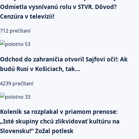
Odmietla vysnívanú rolu v STVR. Dôvod?
Cenzúra v televízii!
712 prečítaní
Odchod do zahraničia otvoril Sajfovi oči!: Ak
budú Rusi v Košiciach, tak…
4239 prečítaní
Koleník sa rozplakal v priamom prenose:
„Isté skupiny chcú zlikvidovať kultúru na
Slovensku!“ Zožal potlesk