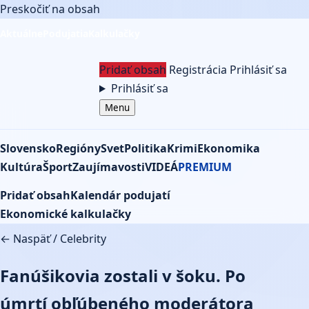
Preskočiť na obsah
Aktuálne
Podujatia
Kalkulačky
Pridať obsah
Registrácia
Prihlásiť sa
Prihlásiť sa
Menu
Slovensko
Regióny
Svet
Politika
Krimi
Ekonomika
Kultúra
Šport
Zaujímavosti
VIDEÁ
PREMIUM
Pridať obsah
Kalendár podujatí
Ekonomické kalkulačky
← Naspäť
/
Celebrity
Fanúšikovia zostali v šoku. Po
úmrtí obľúbeného moderátora