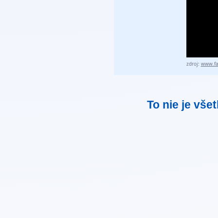
zdroj:
www.fa
To nie je vše