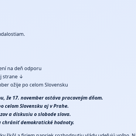
udalostiam.
mení na deň odporu
ej strane ↓
mber ožije po celom Slovensku
omu, že 17. november ostáva pracovným dňom.
po celom Slovensku aj v Prahe.
ov a diskusiu o slobode slova.
u chrániť demokratické hodnoty.
y škôl a firiem napriek rozhodnutiu vlády udeľujú voľno. N