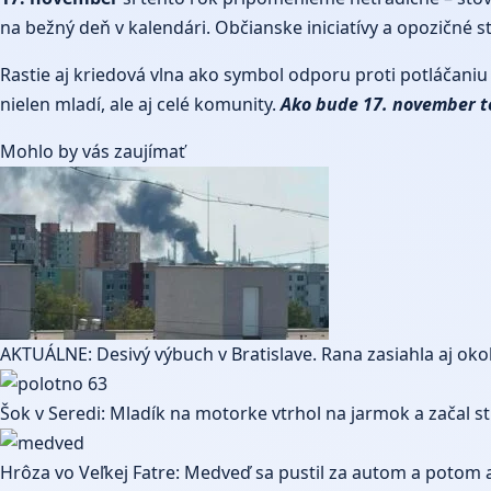
na bežný deň v kalendári. Občianske iniciatívy a opozičné 
Rastie aj kriedová vlna ako symbol odporu proti potláčaniu 
nielen mladí, ale aj celé komunity.
Ako bude 17. november te
Mohlo by vás zaujímať
AKTUÁLNE: Desivý výbuch v Bratislave. Rana zasiahla aj okol
Šok v Seredi: Mladík na motorke vtrhol na jarmok a začal str
Hrôza vo Veľkej Fatre: Medveď sa pustil za autom a potom aj