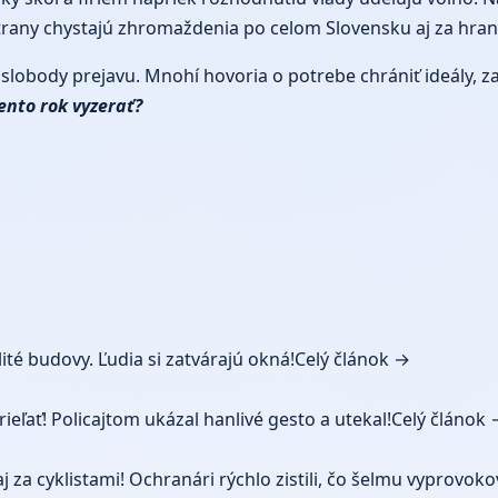
strany chystajú zhromaždenia po celom Slovensku aj za hran
slobody prejavu. Mnohí hovoria o potrebe chrániť ideály, za
nto rok vyzerať?
ité budovy. Ľudia si zatvárajú okná!
Celý článok →
ieľať! Policajtom ukázal hanlivé gesto a utekal!
Celý článok 
 za cyklistami! Ochranári rýchlo zistili, čo šelmu vyprovok