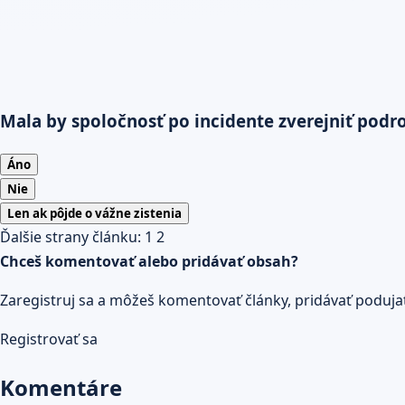
Mala by spoločnosť po incidente zverejniť podr
Áno
Nie
Len ak pôjde o vážne zistenia
Ďalšie strany článku:
1
2
Chceš komentovať alebo pridávať obsah?
Zaregistruj sa a môžeš komentovať články, pridávať podujatia
Registrovať sa
Komentáre