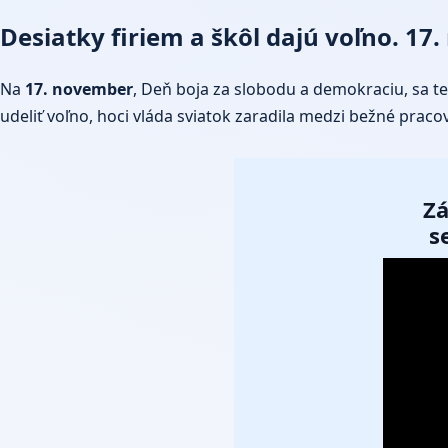
Desiatky firiem a škôl dajú voľno. 1
Na
17. november
, Deň boja za slobodu a demokraciu, sa te
udeliť voľno, hoci vláda sviatok zaradila medzi bežné praco
Zá
s