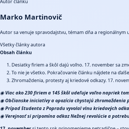
Autor článku
Marko Martinovič
Autor sa venuje spravodajstvu, témam dňa a regionálnym 
Všetky články autora
Obsah článku
Desiatky firiem a škôl dajú voľno. 17. november sa z
To nie je všetko. Pokračovanie článku nájdete na ďalš
Zhromaždenia, protesty aj kriedové odkazy. 17. nove
◉
Viac ako 230 firiem a 145 škôl udeľuje voľno napriek t
◉
Občianske iniciatívy a opozícia chystajú zhromaždenia 
◉
Prípad študenta z Popradu vyvolal vlnu kriedových odkaz
◉
Verejnosť si pripomína odkaz Nežnej revolúcie a potreb
17. november
si tento rok pripomenieme netradične – stovk