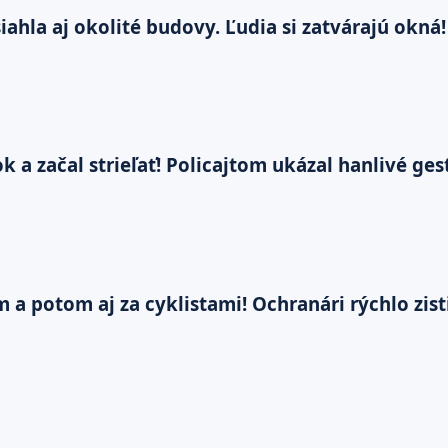
ahla aj okolité budovy. Ľudia si zatvárajú okná!
 a začal strieľať! Policajtom ukázal hanlivé ges
m a potom aj za cyklistami! Ochranári rýchlo zis