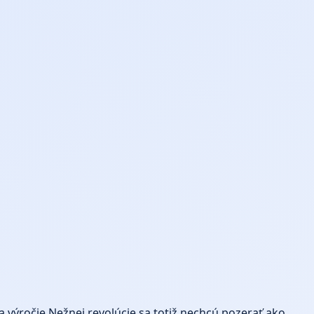
a výročie Nežnej revolúcie sa totiž nechcú pozerať ako