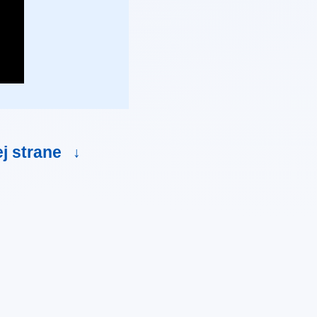
ej strane
↓