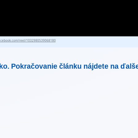
cebook.com/reel/1032980539068180
tko. Pokračovanie článku nájdete na ďalš