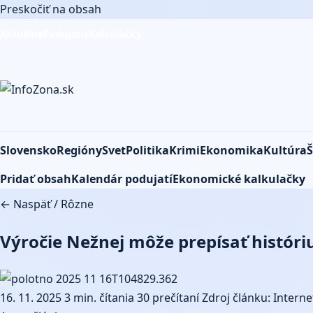
Preskočiť na obsah
Aktuálne
Podujatia
Kalkulačky
Slovensko
Regióny
Svet
Politika
Krimi
Ekonomika
Kultúra
Š
Pridať obsah
Kalendár podujatí
Ekonomické kalkulačky
← Naspäť
/
Rôzne
Výročie Nežnej môže prepísať históriu
16. 11. 2025
3 min. čítania
30 prečítaní
Zdroj článku: Interne