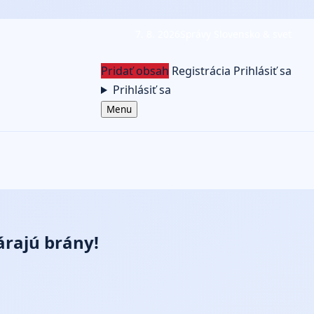
7. 8. 2026
Správy Slovensko & svet
Pridať obsah
Registrácia
Prihlásiť sa
Prihlásiť sa
Menu
árajú brány!