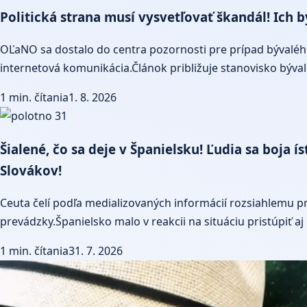
Politická strana musí vysvetľovať škandál! Ich b
OĽaNO sa dostalo do centra pozornosti pre prípad bývalého
internetová komunikácia.Článok približuje stanovisko býva
1 min. čítania
1. 8. 2026
Šialené, čo sa deje v Španielsku! Ľudia sa boja 
Slovákov!
Ceuta čelí podľa medializovaných informácií rozsiahlemu prí
prevádzky.Španielsko malo v reakcii na situáciu pristúpiť 
1 min. čítania
31. 7. 2026