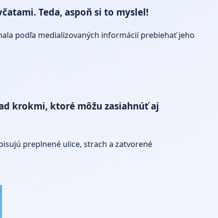
včatami. Teda, aspoň si to myslel!
mala podľa medializovaných informácií prebiehať jeho
 nad krokmi, ktoré môžu zasiahnúť aj
pisujú preplnené ulice, strach a zatvorené