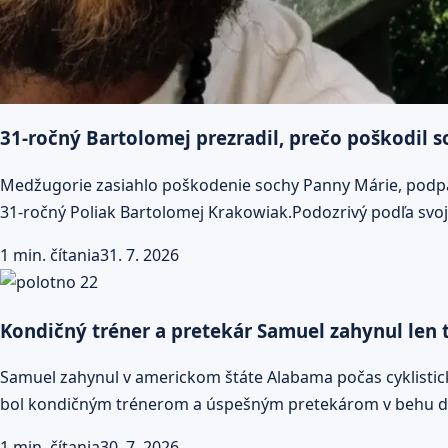
31-ročný Bartolomej prezradil, prečo poškodil 
Medžugorie zasiahlo poškodenie sochy Panny Márie, podpál
31-ročný Poliak Bartolomej Krakowiak.Podozrivý podľa svoj
1 min. čítania
31. 7. 2026
Kondičný tréner a pretekár Samuel zahynul len t
Samuel zahynul v americkom štáte Alabama počas cyklisticke
bol kondičným trénerom a úspešným pretekárom v behu 
1 min. čítania
30. 7. 2026