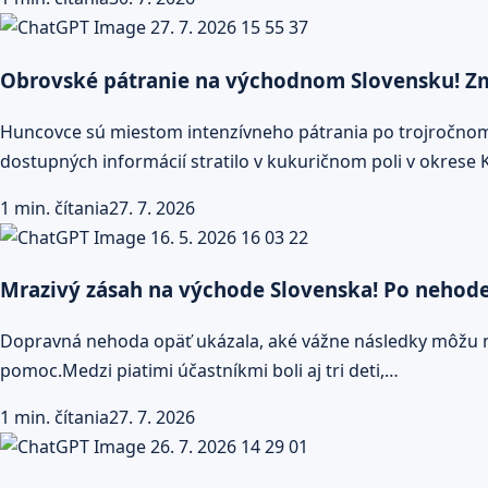
Obrovské pátranie na východnom Slovensku! Zmiz
Huncovce sú miestom intenzívneho pátrania po trojročnom chl
dostupných informácií stratilo v kukuričnom poli v okres
1 min. čítania
27. 7. 2026
Mrazivý zásah na východe Slovenska! Po nehode z
Dopravná nehoda opäť ukázala, aké vážne následky môžu mať
pomoc.Medzi piatimi účastníkmi boli aj tri deti,…
1 min. čítania
27. 7. 2026