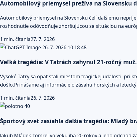
Automobilový priemysel prežíva na Slovensku ďa
Automobilový priemysel na Slovensku čelí ďalšiemu nepríj
rozhodnutie odôvodňuje zhoršujúcou sa situáciou na eur
1 min. čítania
27. 7. 2026
Veľká tragédia: V Tatrách zahynul 21-ročný muž
Vysoké Tatry sa opäť stali miestom tragickej udalosti, pri 
došlo.Prinášame aj informácie o zásahu horských a leteck
1 min. čítania
26. 7. 2026
Športový svet zasiahla ďalšia tragédia: Mladý b
Jakub Mládek zomrel vo veku iba 20 rokov a jeho odchod z