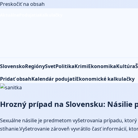
Preskočiť na obsah
Aktuálne
Podujatia
Kalkulačky
Slovensko
Regióny
Svet
Politika
Krimi
Ekonomika
Kultúra
Š
Pridať obsah
Kalendár podujatí
Ekonomické kalkulačky
Rôzne
Hrozný prípad na Slovensku: Násilie p
Sexuálne násilie je predmetom vyšetrovania prípadu, ktorý 
stíhanie.Vyšetrovanie zároveň vyvrátilo časť informácií, kt