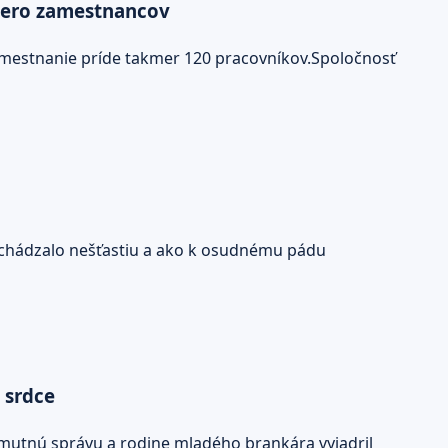
acero zamestnancov
amestnanie príde takmer 120 pracovníkov.Spoločnosť
predchádzalo nešťastiu a ako k osudnému pádu
 srdce
mutnú správu a rodine mladého brankára vyjadril