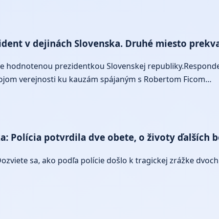
ezident v dejinách Slovenska. Druhé miesto prekva
e hodnotenou prezidentkou Slovenskej republiky.Responden
tojom verejnosti ku kauzám spájaným s Robertom Ficom…
olícia potvrdila dve obete, o životy ďalších b
Dozviete sa, ako podľa polície došlo k tragickej zrážke dvo