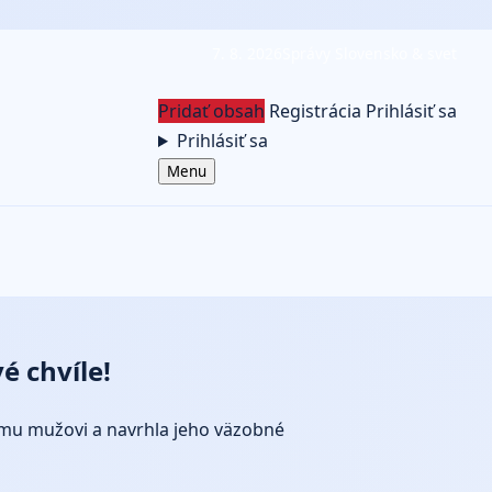
7. 8. 2026
Správy Slovensko & svet
Pridať obsah
Registrácia
Prihlásiť sa
Prihlásiť sa
Menu
é chvíle!
nému mužovi a navrhla jeho väzobné