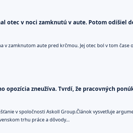
l otec v noci zamknutú v aute. Potom odišiel do
ma v zamknutom aute pred krčmou. Jej otec bol v tom čase o
ho opozícia zneužíva. Tvrdí, že pracovných ponú
šťanie v spoločnosti Askoll Group.Článok vysvetľuje argum
lovenskom trhu práce a dôvody…