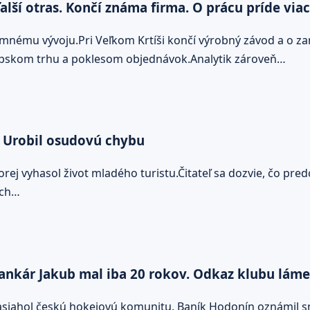
lší otras. Končí známa firma. O prácu príde vi
emnému vývoju.Pri Veľkom Krtíši končí výrobný závod a o z
ópskom trhu a poklesom objednávok.Analytik zároveň…
. Urobil osudovú chybu
ktorej vyhasol život mladého turistu.Čitateľ sa dozvie, čo 
ých…
rankár Jakub mal iba 20 rokov. Odkaz klubu láme
asiahol českú hokejovú komunitu. Baník Hodonín oznámil s