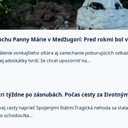
sochu Panny Márie v Medžugorí: Pred rokmi bol v
enie vonkajšieho oltára aj zanechanie poburujúcich odkazo
ej advokátky tvrdí, že chcel upozorniť na…
ri týždne po zásnubách. Počas cesty za životným
j cesty naprieč Spojenými štátmi.Tragická nehoda sa stala 
do schodov.Na…