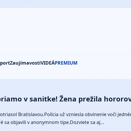
port
Zaujímavosti
VIDEÁ
PREMIUM
riamo v sanitke! Žena prežila hororov
otriasol Bratislavou.Polícia už vzniesla obvinenie voči jed
oré sa objavili v anonymnom tipe.Dozviete sa aj…