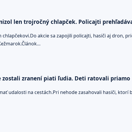
ol len trojročný chlapček. Policajti prehľadáv
apčekovi.Do akcie sa zapojili policajti, hasiči aj dron, pr
e Kežmarok.Článok…
ostali zranení piati ľudia. Deti ratovali priamo
 udalosti na cestách.Pri nehode zasahovali hasiči, ktorí b