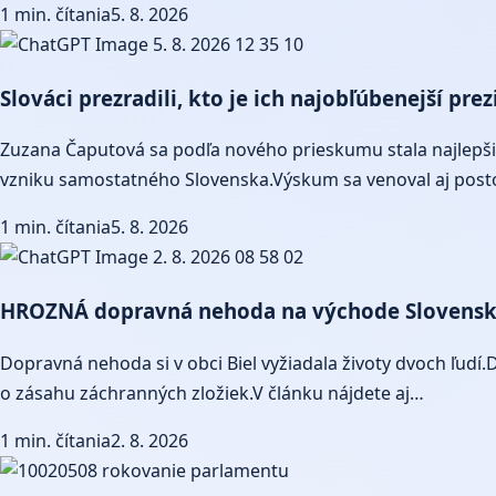
1 min. čítania
5. 8. 2026
Slováci prezradili, kto je ich najobľúbenejší pr
Zuzana Čaputová sa podľa nového prieskumu stala najlepši
vzniku samostatného Slovenska.Výskum sa venoval aj pos
1 min. čítania
5. 8. 2026
HROZNÁ dopravná nehoda na východe Slovenska: P
Dopravná nehoda si v obci Biel vyžiadala životy dvoch ľudí.
o zásahu záchranných zložiek.V článku nájdete aj…
1 min. čítania
2. 8. 2026