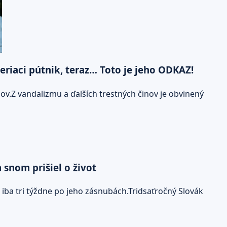
eriaci pútnik, teraz… Toto je jeho ODKAZ!
v.Z vandalizmu a ďalších trestných činov je obvinený
 snom prišiel o život
iba tri týždne po jeho zásnubách.Tridsaťročný Slovák