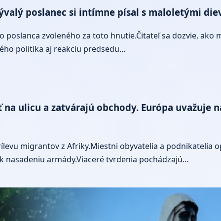
ývalý poslanec si intímne písal s maloletými die
 poslanca zvoleného za toto hnutie.Čitateľ sa dozvie, ako 
lého politika aj reakciu predsedu…
ísť na ulicu a zatvárajú obchody. Európa uvažuje
levu migrantov z Afriky.Miestni obyvatelia a podnikatelia o
aj k nasadeniu armády.Viaceré tvrdenia pochádzajú…