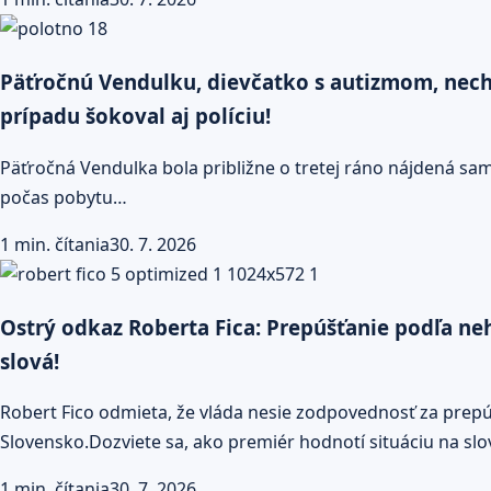
Päťročnú Vendulku, dievčatko s autizmom, necha
prípadu šokoval aj políciu!
Päťročná Vendulka bola približne o tretej ráno nájdená sa
počas pobytu…
1 min. čítania
30. 7. 2026
Ostrý odkaz Roberta Fica: Prepúšťanie podľa ne
slová!
Robert Fico odmieta, že vláda nesie zodpovednosť za prepú
Slovensko.Dozviete sa, ako premiér hodnotí situáciu na s
1 min. čítania
30. 7. 2026