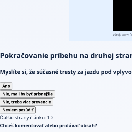
zdroj:
www.fa
Pokračovanie príbehu na druhej stra
Myslíte si, že súčasné tresty za jazdu pod vply
Áno
Nie, mali by byť prísnejšie
Nie, treba viac prevencie
Neviem posúdiť
Ďalšie strany článku:
1
2
Chceš komentovať alebo pridávať obsah?