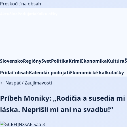
Preskočiť na obsah
Aktuálne
Podujatia
Kalkulačky
Slovensko
Regióny
Svet
Politika
Krimi
Ekonomika
Kultúra
Š
Pridať obsah
Kalendár podujatí
Ekonomické kalkulačky
← Naspäť
/
Zaujímavosti
Príbeh Moniky: „Rodičia a susedia mi
láska. Neprišli mi ani na svadbu!“