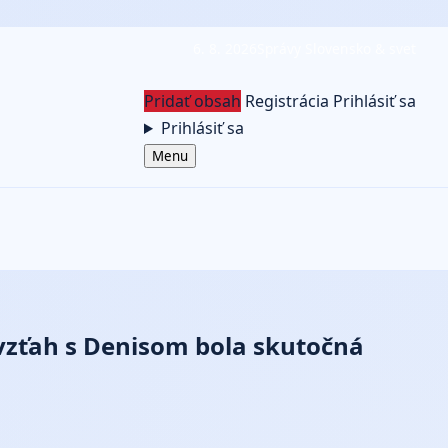
6. 8. 2026
Správy Slovensko & svet
Pridať obsah
Registrácia
Prihlásiť sa
Prihlásiť sa
Menu
 vzťah s Denisom bola skutočná