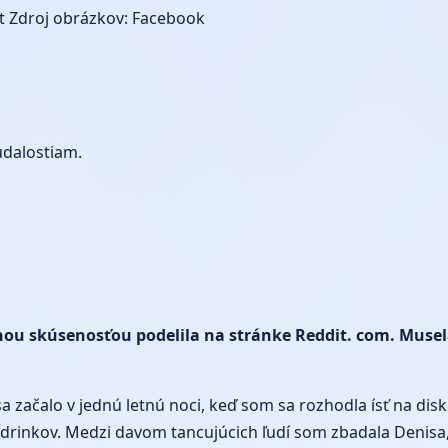
t
Zdroj obrázkov: Facebook
udalostiam.
ou skúsenosťou podelila na stránke Reddit. com. Musela
začalo v jednú letnú noci, keď som sa rozhodla ísť na disk
ko drinkov. Medzi davom tancujúcich ľudí som zbadala Denis