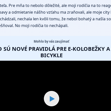
ľa. Pre mňa to nebolo dôležité, ale moji rodičia na to reag
y a odmietanie nášho vzťahu ma zraňovali, ale moje city k D
hádzali, nechala len kvôli tomu, že nebol bohatý a našla so
šňoval. No moji rodičia to nechápali.
Mohlo by vás zaujímať
 SÚ NOVÉ PRAVIDLÁ PRE E-KOLOBEŽKY A 
BICYKLE
▶