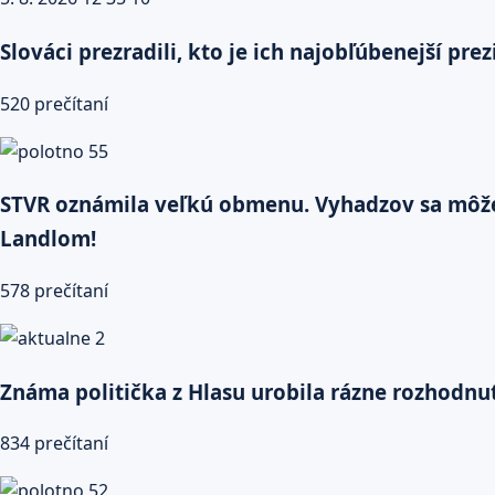
Slováci prezradili, kto je ich najobľúbenejší pr
520 prečítaní
STVR oznámila veľkú obmenu. Vyhadzov sa môže tý
Landlom!
578 prečítaní
Známa politička z Hlasu urobila rázne rozhodnut
834 prečítaní