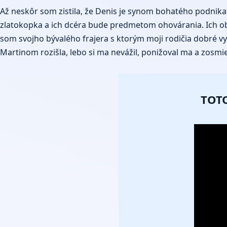
Až neskôr som zistila, že Denis je synom bohatého podnikate
zlatokopka a ich dcéra bude predmetom ohovárania. Ich obav
som svojho bývalého frajera s ktorým moji rodičia dobré vyc
Martinom rozišla, lebo si ma nevážil, ponižoval ma a zosmie
TOTO