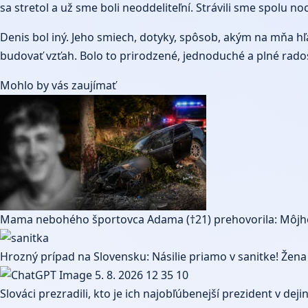
sa stretol a už sme boli neoddeliteľní. Strávili sme spolu 
Denis bol iný. Jeho smiech, dotyky, spôsob, akým na mňa hľa
budovať vzťah. Bolo to prirodzené, jednoduché a plné rados
Mohlo by vás zaujímať
Mama nebohého športovca Adama (†21) prehovorila: Môjho 
Hrozný prípad na Slovensku: Násilie priamo v sanitke! Žena 
Slováci prezradili, kto je ich najobľúbenejší prezident v de