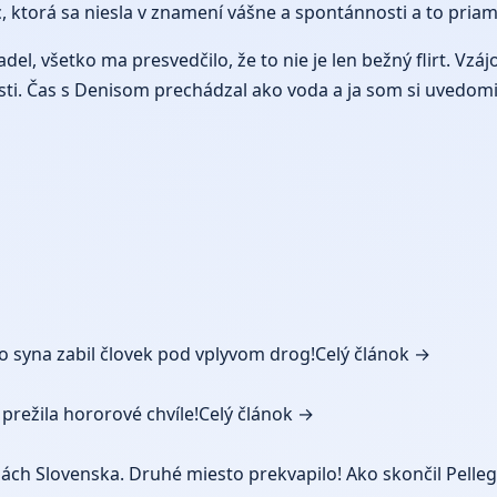
noc, ktorá sa niesla v znamení vášne a spontánnosti a to pri
del, všetko ma presvedčilo, že to nie je len bežný flirt. Vz
ti. Čas s Denisom prechádzal ako voda a ja som si uvedomil
syna zabil človek pod vplyvom drog!
Celý článok →
prežila hororové chvíle!
Celý článok →
jinách Slovenska. Druhé miesto prekvapilo! Ako skončil Pelleg