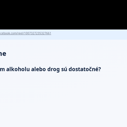
cebook.com/reel/1007327235327661
ne
vom alkoholu alebo drog sú dostatočné?