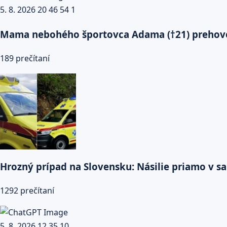
Mama nebohého športovca Adama (†21) prehovor
189 prečítaní
Hrozný prípad na Slovensku: Násilie priamo v sa
1292 prečítaní