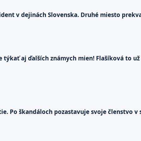
ezident v dejinách Slovenska. Druhé miesto prekva
kať aj ďalších známych mien! Flašíková to už ne
ie. Po škandáloch pozastavuje svoje členstvo v 