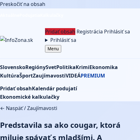
Preskočiť na obsah
Aktuálne
Podujatia
Kalkulačky
Pridať obsah
Registrácia
Prihlásiť sa
Prihlásiť sa
Menu
Slovensko
Regióny
Svet
Politika
Krimi
Ekonomika
Kultúra
Šport
Zaujímavosti
VIDEÁ
PREMIUM
Pridať obsah
Kalendár podujatí
Ekonomické kalkulačky
← Naspäť
/
Zaujímavosti
Predstavila sa ako cougar, ktorá
miluje spávať s mladšími. A