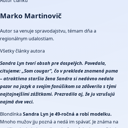
Autor článku
Marko Martinovič
Autor sa venuje spravodajstvu, témam dňa a
regionálnym udalostiam.
Všetky články autora
Sandra Lyn tvorí obsah pre dospelých. Povedala,
citujeme:
„Som cougar“, čo v preklade znamená puma
– atraktívna staršia žena Sandra si nedávno nedala
pozor na jazyk a svojím fanúšikom sa zdôverila s tými
najtajnejšími zážitkami. Prezradila aj, že ju vzrušujú
najmä dve veci.
Blondínka
Sandra Lyn je 49-ročná a robí modelku.
Mnoho mužov jju pozná a nedá im spávať. Je známa na