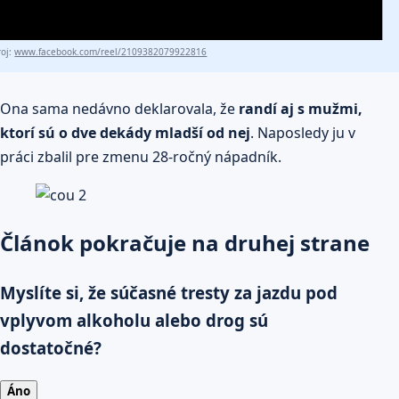
roj:
www.facebook.com/reel/2109382079922816
Ona sama nedávno deklarovala, že
randí aj s mužmi,
ktorí sú o dve dekády mladší od nej
. Naposledy ju v
práci zbalil pre zmenu 28-ročný nápadník.
Článok pokračuje na druhej strane
Myslíte si, že súčasné tresty za jazdu pod
vplyvom alkoholu alebo drog sú
dostatočné?
Áno