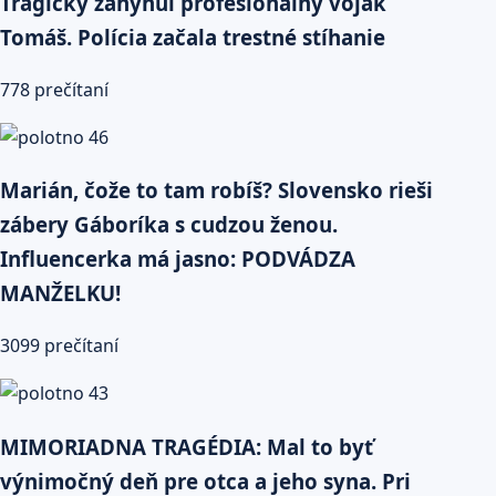
Tragicky zahynul profesionálny vojak
Tomáš. Polícia začala trestné stíhanie
778 prečítaní
Marián, čože to tam robíš? Slovensko rieši
zábery Gáboríka s cudzou ženou.
Influencerka má jasno: PODVÁDZA
MANŽELKU!
3099 prečítaní
MIMORIADNA TRAGÉDIA: Mal to byť
výnimočný deň pre otca a jeho syna. Pri