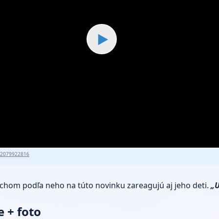
▶
82079922816
miechom podľa neho na túto novinku zareagujú aj jeho deti.
„U
 + foto