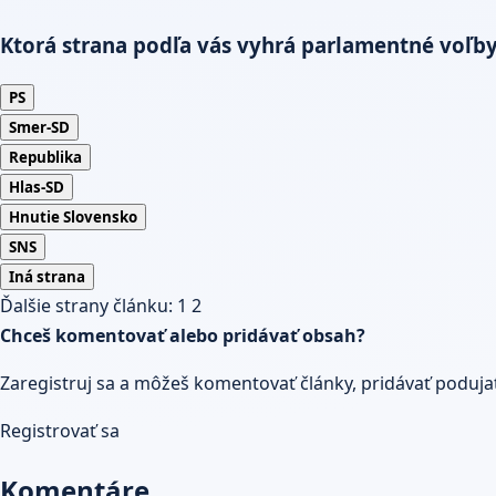
Ktorá strana podľa vás vyhrá parlamentné voľb
PS
Smer-SD
Republika
Hlas-SD
Hnutie Slovensko
SNS
Iná strana
Ďalšie strany článku:
1
2
Chceš komentovať alebo pridávať obsah?
Zaregistruj sa a môžeš komentovať články, pridávať podujatia
Registrovať sa
Komentáre