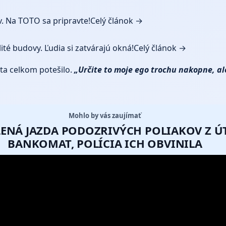
. Na TOTO sa pripravte!
Celý článok →
ité budovy. Ľudia si zatvárajú okná!
Celý článok →
ta celkom potešilo.
„Určite to moje ego trochu nakopne, ale
Mohlo by vás zaujímať
ALENÁ JAZDA PODOZRIVÝCH POLIAKOV Z 
BANKOMAT, POLÍCIA ICH OBVINILA