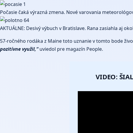
Počasie čaká výrazná zmena. Nové varovania meteorológov
AKTUÁLNE: Desivý výbuch v Bratislave. Rana zasiahla aj okol
57-ročného rodáka z Maine toto uznanie v tomto bode živo
pozitívne využil,“
uviedol pre magazín People.
VIDEO: ŠI