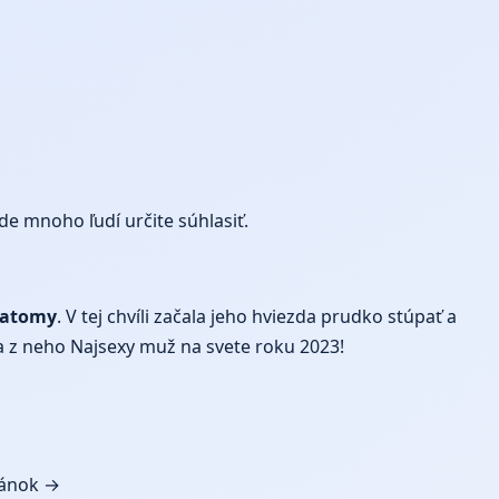
de mnoho ľudí určite súhlasiť.
natomy
. V tej chvíli začala jeho hviezda prudko stúpať a
sa z neho Najsexy muž na svete roku 2023!
lánok →