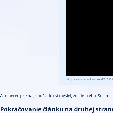
zdroj:
www.facebook.com/reel/21093
Ako herec priznal, spočiatku si myslel, že ide o vtip. So s
Pokračovanie článku na druhej strane