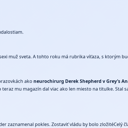
udalostiam.
exi muž sveta. A tohto roku má rubrika víťaza, s ktorým bu
obrazovkách ako
neurochirurg Derek Shepherd v Grey’s A
 teraz mu magazín dal viac ako len miesto na titulke. Stal 
r zaznamenal pokles. Zostaviť vládu by bolo zložité
Celý č