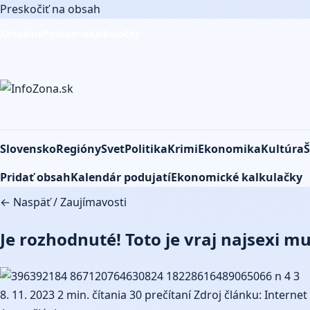
Preskočiť na obsah
Aktuálne
Podujatia
Kalkulačky
Slovensko
Regióny
Svet
Politika
Krimi
Ekonomika
Kultúra
Š
Pridať obsah
Kalendár podujatí
Ekonomické kalkulačky
← Naspäť
/
Zaujímavosti
Je rozhodnuté! Toto je vraj najsexi m
8. 11. 2023
2 min. čítania
30 prečítaní
Zdroj článku: Internet