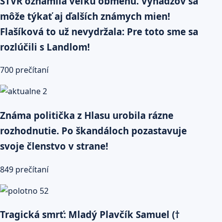
STVR oznámila veľkú obmenu. Vyhadzov sa
môže týkať aj ďalších známych mien!
Flašíková to už nevydržala: Pre toto sme sa
rozlúčili s Landlom!
700 prečítaní
Známa politička z Hlasu urobila rázne
rozhodnutie. Po škandáloch pozastavuje
svoje členstvo v strane!
849 prečítaní
Tragická smrť: Mladý Plavčík Samuel (†