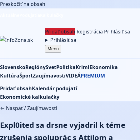
Preskočiť na obsah
Aktuálne
Podujatia
Kalkulačky
Pridať obsah
Registrácia
Prihlásiť sa
Prihlásiť sa
Menu
Slovensko
Regióny
Svet
Politika
Krimi
Ekonomika
Kultúra
Šport
Zaujímavosti
VIDEÁ
PREMIUM
Pridať obsah
Kalendár podujatí
Ekonomické kalkulačky
← Naspäť
/
Zaujímavosti
Expl0ited sa drsne vyjadril k téme
zrušenia spoluprác s Attilom a