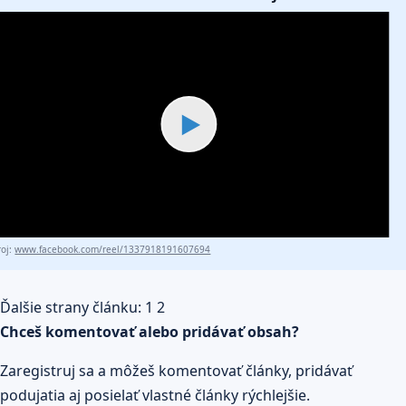
▶
roj:
www.facebook.com/reel/1337918191607694
Ďalšie strany článku:
1
2
Chceš komentovať alebo pridávať obsah?
Zaregistruj sa a môžeš komentovať články, pridávať
podujatia aj posielať vlastné články rýchlejšie.