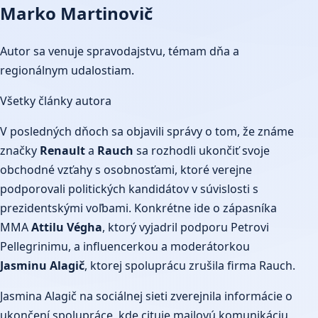
Marko Martinovič
Autor sa venuje spravodajstvu, témam dňa a
regionálnym udalostiam.
Všetky články autora
V posledných dňoch sa objavili správy o tom, že známe
značky
Renault
a
Rauch
sa rozhodli ukončiť svoje
obchodné vzťahy s osobnosťami, ktoré verejne
podporovali politických kandidátov v súvislosti s
prezidentskými voľbami. Konkrétne ide o zápasníka
MMA
Attilu Végha
, ktorý vyjadril podporu Petrovi
Pellegrinimu, a influencerkou a moderátorkou
Jasminu Alagič
, ktorej spoluprácu zrušila firma Rauch.
Jasmina Alagič na sociálnej sieti zverejnila informácie o
ukončení spolupráce, kde cituje mailovú komunikáciu