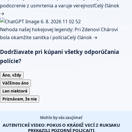
podozrenie z usmrtenia a varuje verejnosť
Celý článok
→
Nehoda našej hokejovej legendy: Pri Zdenovi Chárovi
bola okamžite sanitka i polícia
Celý článok →
Dodržiavate pri kúpaní všetky odporúčania
polície?
Áno, vždy
Väčšinou áno
Len niektoré
Priznávam, že nie
Mohlo by vás zaujímať
AUTENTICKÉ VIDEO: POKUS O KRÁDEŽ VECÍ Z RUKSAKU
PREKAZILI POZORNÍ POLICAJTI