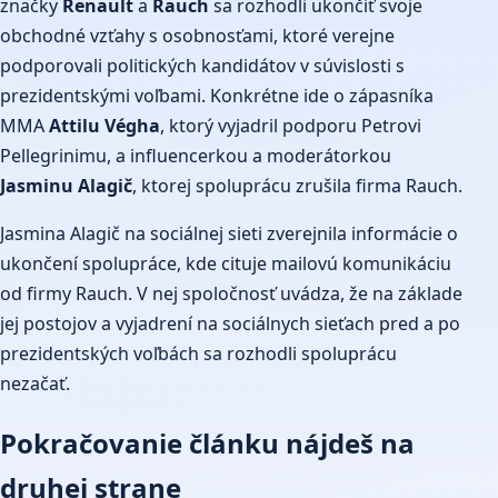
značky
Renault
a
Rauch
sa rozhodli ukončiť svoje
obchodné vzťahy s osobnosťami, ktoré verejne
podporovali politických kandidátov v súvislosti s
prezidentskými voľbami. Konkrétne ide o zápasníka
MMA
Attilu Végha
, ktorý vyjadril podporu Petrovi
Pellegrinimu, a influencerkou a moderátorkou
Jasminu Alagič
, ktorej spoluprácu zrušila firma Rauch.
Jasmina Alagič na sociálnej sieti zverejnila informácie o
ukončení spolupráce, kde cituje mailovú komunikáciu
od firmy Rauch. V nej spoločnosť uvádza, že na základe
jej postojov a vyjadrení na sociálnych sieťach pred a po
prezidentských voľbách sa rozhodli spoluprácu
nezačať.
Pokračovanie článku nájdeš na
druhej strane