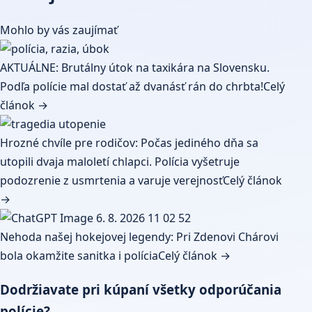
Mohlo by vás zaujímať
AKTUÁLNE: Brutálny útok na taxikára na Slovensku.
Podľa polície mal dostať až dvanásť rán do chrbta!
Celý
článok →
Hrozné chvíle pre rodičov: Počas jediného dňa sa
utopili dvaja maloletí chlapci. Polícia vyšetruje
podozrenie z usmrtenia a varuje verejnosť
Celý článok
→
Nehoda našej hokejovej legendy: Pri Zdenovi Chárovi
bola okamžite sanitka i polícia
Celý článok →
Dodržiavate pri kúpaní všetky odporúčania
polície?