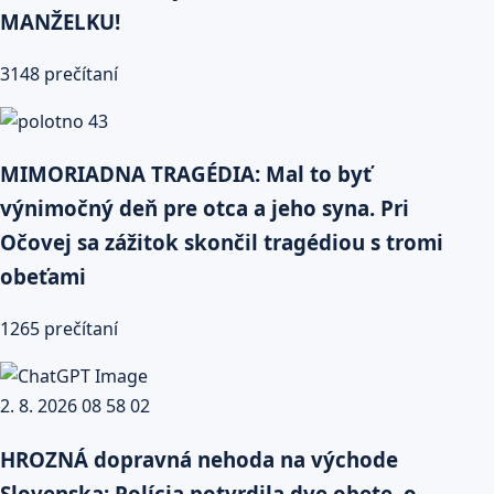
MANŽELKU!
3148 prečítaní
MIMORIADNA TRAGÉDIA: Mal to byť
výnimočný deň pre otca a jeho syna. Pri
Očovej sa zážitok skončil tragédiou s tromi
obeťami
1265 prečítaní
HROZNÁ dopravná nehoda na východe
Slovenska: Polícia potvrdila dve obete, o