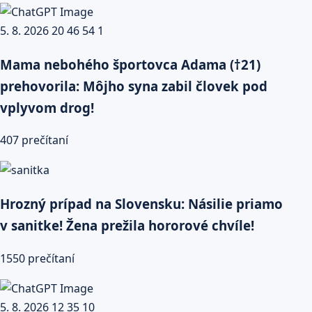
Mama nebohého športovca Adama (†21)
prehovorila: Môjho syna zabil človek pod
vplyvom drog!
407 prečítaní
Hrozný prípad na Slovensku: Násilie priamo
v sanitke! Žena prežila hororové chvíle!
1550 prečítaní