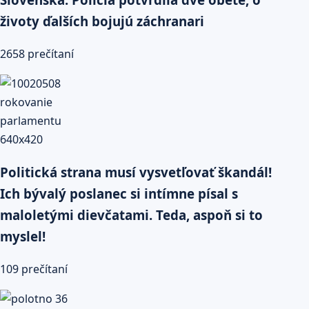
životy ďalších bojujú záchranari
2658 prečítaní
Politická strana musí vysvetľovať škandál!
Ich bývalý poslanec si intímne písal s
maloletými dievčatami. Teda, aspoň si to
myslel!
109 prečítaní