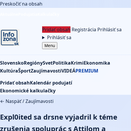
Preskočiť na obsah
Aktuálne
Podujatia
Kalkulačky
Pridať obsah
Registrácia
Prihlásiť sa
Prihlásiť sa
Menu
Slovensko
Regióny
Svet
Politika
Krimi
Ekonomika
Kultúra
Šport
Zaujímavosti
VIDEÁ
PREMIUM
Pridať obsah
Kalendár podujatí
Ekonomické kalkulačky
← Naspäť
/
Zaujímavosti
Expl0ited sa drsne vyjadril k téme
zrušenia spoluprác s Attilom a