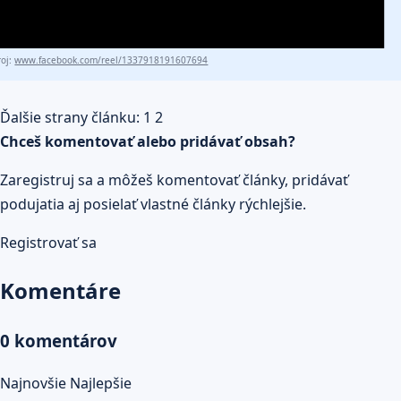
roj:
www.facebook.com/reel/1337918191607694
Ďalšie strany článku:
1
2
Chceš komentovať alebo pridávať obsah?
Zaregistruj sa a môžeš komentovať články, pridávať
podujatia aj posielať vlastné články rýchlejšie.
Registrovať sa
Komentáre
0 komentárov
Najnovšie
Najlepšie