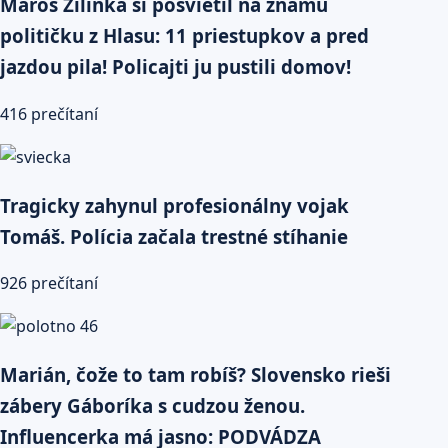
Maroš Žilinka si posvietil na známu
političku z Hlasu: 11 priestupkov a pred
jazdou pila! Policajti ju pustili domov!
416 prečítaní
Tragicky zahynul profesionálny vojak
Tomáš. Polícia začala trestné stíhanie
926 prečítaní
Marián, čože to tam robíš? Slovensko rieši
zábery Gáboríka s cudzou ženou.
Influencerka má jasno: PODVÁDZA