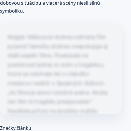
dobovou situáciou a viaceré scény niesli silnú
symboliku.
Magda Vášáryová dodnes odmieta film
pozerať Herečku dodnes znepokojuje aj
ďalší aspekt filmu. Poukázala na
podobnosť jednej zo scén s tragédiou,
ktorá sa odohrala len o niekoľko
mesiacov neskôr v Spojených štátoch.
„Vo filme je skoro totožná scéna. Akoby
ten film tú tragédiu predpovedal.“
Narážala pritom na brutálnu vraždu
hollywoodskej herečky Sharon Tateovej a
Článok pokračuje po kliknutí
Značky článku
štyroch…