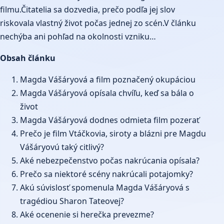
filmu.Čitatelia sa dozvedia, prečo podľa jej slov
riskovala vlastný život počas jednej zo scén.V článku
nechýba ani pohľad na okolnosti vzniku…
Obsah článku
Magda Vášáryová a film poznačený okupáciou
Magda Vášáryová opísala chvíľu, keď sa bála o
život
Magda Vášáryová dodnes odmieta film pozerať
Prečo je film Vtáčkovia, siroty a blázni pre Magdu
Vášáryovú taký citlivý?
Aké nebezpečenstvo počas nakrúcania opísala?
Prečo sa niektoré scény nakrúcali potajomky?
Akú súvislosť spomenula Magda Vášáryová s
tragédiou Sharon Tateovej?
Aké ocenenie si herečka prevezme?