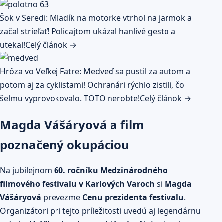
Šok v Seredi: Mladík na motorke vtrhol na jarmok a
začal strieľať! Policajtom ukázal hanlivé gesto a
utekal!
Celý článok →
Hrôza vo Veľkej Fatre: Medveď sa pustil za autom a
potom aj za cyklistami! Ochranári rýchlo zistili, čo
šelmu vyprovokovalo. TOTO nerobte!
Celý článok →
Magda Vášáryová a film
poznačený okupáciou
Na jubilejnom
60. ročníku Medzinárodného
filmového festivalu v Karlových Varoch
si
Magda
Vášáryová
prevezme
Cenu prezidenta festivalu
.
Organizátori pri tejto príležitosti uvedú aj legendárnu