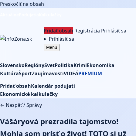
Preskočiť na obsah
Aktuálne
Podujatia
Kalkulačky
Pridať obsah
Registrácia
Prihlásiť sa
Prihlásiť sa
Menu
Slovensko
Regióny
Svet
Politika
Krimi
Ekonomika
Kultúra
Šport
Zaujímavosti
VIDEÁ
PREMIUM
Pridať obsah
Kalendár podujatí
Ekonomické kalkulačky
← Naspäť
/
Správy
Vášáryová prezradila tajomstvo!
Mohla som prísť o život! TOTO si už