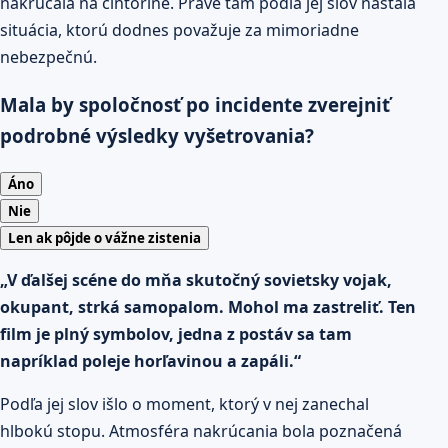
nakrúcala na cintoríne. Práve tam podľa jej slov nastala
situácia, ktorú dodnes považuje za mimoriadne
nebezpečnú.
Mala by spoločnosť po incidente zverejniť
podrobné výsledky vyšetrovania?
Áno
Nie
Len ak pôjde o vážne zistenia
„V ďalšej scéne do mňa skutočný sovietsky vojak,
okupant, strká samopalom. Mohol ma zastreliť. Ten
film je plný symbolov, jedna z postáv sa tam
napríklad poleje horľavinou a zapáli.“
Podľa jej slov išlo o moment, ktorý v nej zanechal
hlbokú stopu. Atmosféra nakrúcania bola poznačená