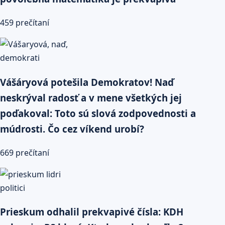
459 prečítaní
Vášáryová potešila Demokratov! Naď
neskrýval radosť a v mene všetkých jej
poďakoval: Toto sú slová zodpovednosti a
múdrosti. Čo cez víkend urobí?
669 prečítaní
Prieskum odhalil prekvapivé čísla: KDH