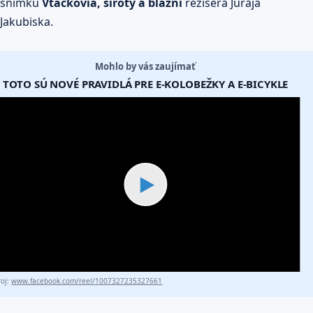
snímku
Vtáčkovia, siroty a blázni
režiséra Juraja
Jakubiska.
Mohlo by vás zaujímať
TOTO SÚ NOVÉ PRAVIDLÁ PRE E-KOLOBEŽKY A E-BICYKLE
▶
roj:
www.facebook.com/reel/1007327235327661