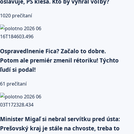
oslavuje, PS klesá. Kto by vyhral voľby?
1020 prečítaní
Ospravedlnenie Fica? Začalo to dobre.
Potom ale premiér zmenil rétoriku! Týchto
ľudí si podal!
61 prečítaní
Minister Migaľ si nebral servítku pred ústa:
Prešovský kraj je stále na chvoste, treba to