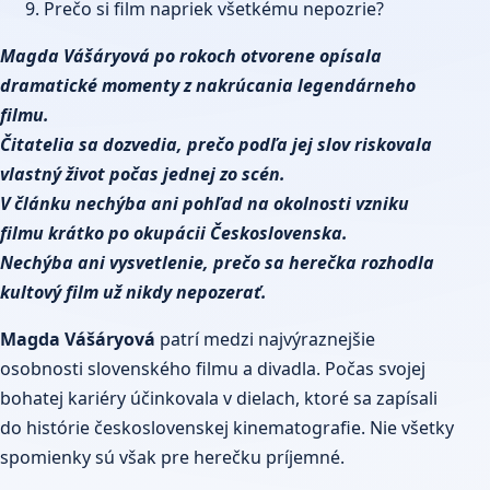
Prečo si film napriek všetkému nepozrie?
Magda Vášáryová
po rokoch otvorene opísala
dramatické momenty z nakrúcania legendárneho
filmu.
Čitatelia sa dozvedia, prečo podľa jej slov riskovala
vlastný život počas jednej zo scén.
V článku nechýba ani pohľad na okolnosti vzniku
filmu krátko po okupácii Československa.
Nechýba ani vysvetlenie, prečo sa herečka rozhodla
kultový film už nikdy nepozerať.
Magda Vášáryová
patrí medzi najvýraznejšie
osobnosti slovenského filmu a divadla. Počas svojej
bohatej kariéry účinkovala v dielach, ktoré sa zapísali
do histórie československej kinematografie. Nie všetky
spomienky sú však pre herečku príjemné.