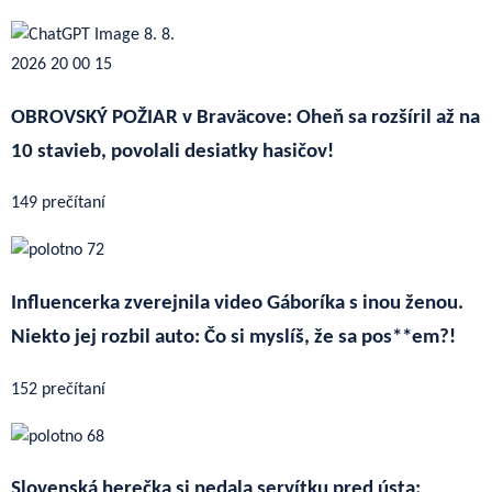
OBROVSKÝ POŽIAR v Braväcove: Oheň sa rozšíril až na
10 stavieb, povolali desiatky hasičov!
149 prečítaní
Influencerka zverejnila video Gáboríka s inou ženou.
Niekto jej rozbil auto: Čo si myslíš, že sa pos**em?!
152 prečítaní
Slovenská herečka si nedala servítku pred ústa: