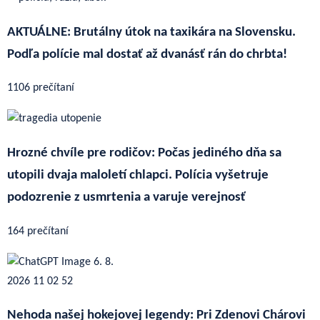
AKTUÁLNE: Brutálny útok na taxikára na Slovensku.
Podľa polície mal dostať až dvanásť rán do chrbta!
1106 prečítaní
Hrozné chvíle pre rodičov: Počas jediného dňa sa
utopili dvaja maloletí chlapci. Polícia vyšetruje
podozrenie z usmrtenia a varuje verejnosť
164 prečítaní
Nehoda našej hokejovej legendy: Pri Zdenovi Chárovi