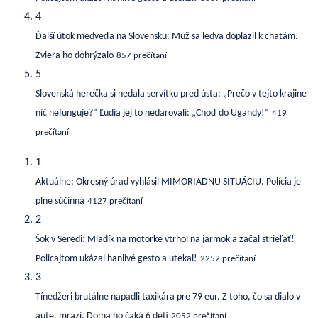
4
Ďalší útok medveďa na Slovensku: Muž sa ledva doplazil k chatám.
Zviera ho dohrýzalo
857 prečítaní
5
Slovenská herečka si nedala servítku pred ústa: „Prečo v tejto krajine
nič nefunguje?“ Ľudia jej to nedarovali: „Choď do Ugandy!“
419
prečítaní
1
Aktuálne: Okresný úrad vyhlásil MIMORIADNU SITUÁCIU. Polícia je
plne súčinná
4127 prečítaní
2
Šok v Seredi: Mladík na motorke vtrhol na jarmok a začal strieľať!
Policajtom ukázal hanlivé gesto a utekal!
2252 prečítaní
3
Tínedžeri brutálne napadli taxikára pre 79 eur. Z toho, čo sa dialo v
aute, mrazí. Doma ho čaká 6 detí
2052 prečítaní