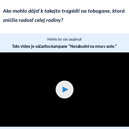
Ako mohlo dôjsť k takejto tragédii na tobogane, ktorá
zničila radosť celej rodiny?
Mohlo by vás zaujímať
Toto video je súčasťou kampane “Nezabudni na mna v aute.”
▶