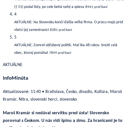
(† 51) poslal listy, po cele behá nahý a spieva
8941 prečítaní
4
AKTUÁLNE: Na Slovensku končí ďalšia veľká firma. O prácu majú prísť
všetci jej zamestnanci
8381 prečítaní
5
AKTUÁLNE: Zomrel obľúbený politik. Mal iba 48 rokov. Smúti celá
obec, ktorej pomáhal
7899 prečítaní
AKTUÁLNE
InfoMinúta
Aktualizované:
11:40
•
Bratislava, Česko, divadlo, Kultúra, Maroš
Kramár, Nitra, slovenskí herci, slovensko
Maroš Kramár si nedával servítku pred ústa! Slovensko
porovnal s Českom. U nás vidí špinu a zimu. Za hranicami je to