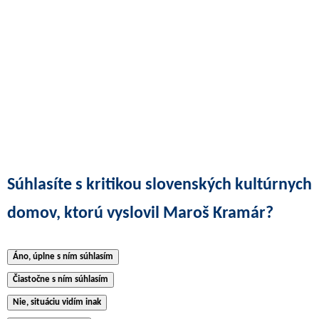
Súhlasíte s kritikou slovenských kultúrnych
domov, ktorú vyslovil Maroš Kramár?
Áno, úplne s ním súhlasím
Čiastočne s ním súhlasím
Nie, situáciu vidím inak