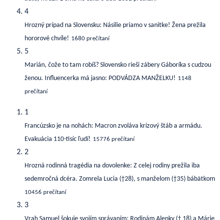
4
Hrozný prípad na Slovensku: Násilie priamo v sanitke! Žena prežila
hororové chvíle!
1680 prečítaní
5
Marián, čože to tam robíš? Slovensko rieši zábery Gáboríka s cudzou
ženou. Influencerka má jasno: PODVÁDZA MANŽELKU!
1148
prečítaní
1
Francúzsko je na nohách: Macron zvoláva krízový štáb a armádu.
Evakuácia 110-tisíc ľudí!
15776 prečítaní
2
Hrozná rodinná tragédia na dovolenke: Z celej rodiny prežila iba
sedemročná dcéra. Zomrela Lucia (†28), s manželom (†35) bábätkom
10456 prečítaní
3
Vrah Samuel šokuje svojím správaním: Rodinám Alenky († 18) a Márie