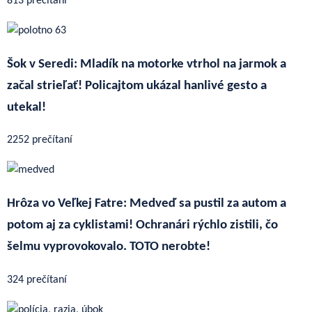
813 prečítaní
Šok v Seredi: Mladík na motorke vtrhol na jarmok a
začal strieľať! Policajtom ukázal hanlivé gesto a
utekal!
2252 prečítaní
Hrôza vo Veľkej Fatre: Medveď sa pustil za autom a
potom aj za cyklistami! Ochranári rýchlo zistili, čo
šelmu vyprovokovalo. TOTO nerobte!
324 prečítaní