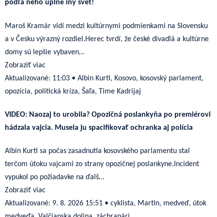
podľa neho úplne iný svet!
Maroš Kramár vidí medzi kultúrnymi podmienkami na Slovensku
a v Česku výrazný rozdiel.Herec tvrdí, že české divadlá a kultúrne
domy sú lepšie vybaven…
Zobraziť viac
Aktualizované:
11:03
•
Albin Kurti, Kosovo, kosovský parlament,
opozícia, politická kríza, Šaľa, Time Kadrijaj
VIDEO: Naozaj to urobila? Opozičná poslankyňa po premiérovi
hádzala vajcia. Musela ju spacifikovať ochranka aj polícia
Albin Kurti sa počas zasadnutia kosovského parlamentu stal
terčom útoku vajcami zo strany opozičnej poslankyne.Incident
vypukol po požiadavke na ďalš…
Zobraziť viac
Aktualizované:
9. 8. 2026 15:51
•
cyklista, Martin, medveď, útok
medveďa, Valčianska dolina, záchranári