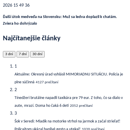
Ďalší útok medveďa na Slovensku: Muž sa ledva doplazil k chatám.
Zviera ho dohrýzalo
Najčítanejšie články
3 dni
7 dní
30 dní
1
Aktuálne: Okresný úrad vyhlásil MIMORIADNU SITUÁCIU. Polícia je
plne súčinná
4127 prečítaní
2
Tínedžeri brutálne napadli taxikára pre 79 eur. Z toho, čo sa dialo v
aute, mrazí. Doma ho čaká 6 detí
2052 prečítaní
3
Šok v Seredi: Mladík na motorke vtrhol na jarmok a začal strieľať!
Policajtom ukázal hanlivé gesto a utekal!
1039 prečítaní