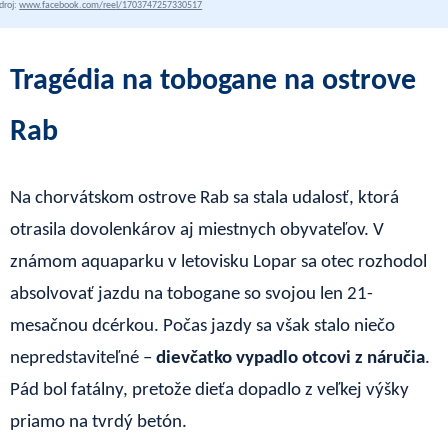
droj:
www.facebook.com/reel/1703747257330517
Tragédia na tobogane na ostrove
Rab
Na chorvátskom ostrove Rab sa stala udalosť, ktorá
otrasila dovolenkárov aj miestnych obyvateľov. V
známom aquaparku v letovisku Lopar sa otec rozhodol
absolvovať jazdu na tobogane so svojou len 21-
mesačnou dcérkou. Počas jazdy sa však stalo niečo
nepredstaviteľné –
dievčatko vypadlo otcovi z náručia
.
Pád bol fatálny, pretože dieťa dopadlo z veľkej výšky
priamo na tvrdý betón.