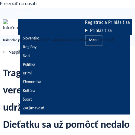
Preskočiť na obsah
Aktuálne
Podujatia
Kalkulačky
Registrácia
Prihlásiť sa
Prihlásiť sa
Slovensko
Kalendár podujatí
Ekonomické kalkulačky
PREMIUM
VIDEÁ
Menu
Pridať obsah
Regióny
← Naspäť
/
Správy
Svet
Politika
Tragédia na tobogane šokuje
Krimi
Ekonomika
verejnosť. Otec nedokázal
Kultúra
Šport
udržať svoju 2-ročnú dcérku.
Zaujímavosti
Dieťatku sa už pomôcť nedalo