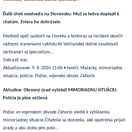
Ďalší útok medveďa na Slovensku: Muž sa ledva doplazil k
chatám. Zviera ho dohrýzalo
Medveď opäť zaútočil na človeka a tentoraz sa incident skončil
vážnymi zraneniami cyklistu.Vo Valčianskej doline zasahovali
záchranári aj špecializov…
Zobraziť viac
Aktualizované:
9. 8. 2026 11:06
•
hasiči, Malacky, mimoriadna
situácia, polícia, Požiar, vojenský obvod, Záhorie
Aktuálne: Okresný úrad vyhlásil MIMORIADNU SITUÁCIU.
Polícia je plne súčinná
Požiar vo vojenskom obvode Záhorie viedol k vyhláseniu
mimoriadnej situácie.Čitatelia sa dozvedia, aké opatrenia prijali
úrady a akú úlohu plní políc…