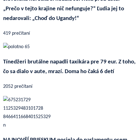
„Prečo v tejto krajine nič nefunguje?“ Ľudia jej to
nedarovali: „Choď do Ugandy!“
419 prečítaní
Tínedžeri brutálne napadli taxikára pre 79 eur. Z toho,
čo sa dialo v aute, mrazí. Doma ho čaká 6 detí
2052 prečítaní