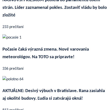
NAJNOVŠÍ PRIESKUM posiela do parlamentu osem
strán. Líder zaznamenal pokles. Zostaviť vládu by bolo
zložité
233 prečítaní
Počasie čaká výrazná zmena. Nové varovania
meteorológov. Na TOTO sa pripravte!
336 prečítaní
AKTUÁLNE: Desivý výbuch v Bratislave. Rana zasiahla
aj okolité budovy. Ľudia si zatvárajú okná!