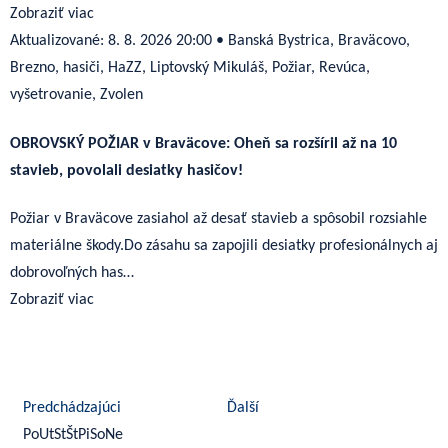
Zobraziť viac
Aktualizované:
8. 8. 2026 20:00
•
Banská Bystrica, Braväcovo,
Brezno, hasiči, HaZZ, Liptovský Mikuláš, Požiar, Revúca,
vyšetrovanie, Zvolen
OBROVSKÝ POŽIAR v Braväcove: Oheň sa rozšíril až na 10
stavieb, povolali desiatky hasičov!
Požiar v Braväcove zasiahol až desať stavieb a spôsobil rozsiahle
materiálne škody.Do zásahu sa zapojili desiatky profesionálnych aj
dobrovoľných has…
Zobraziť viac
august 2026
Predchádzajúci
Ďalší
Po
Ut
St
Št
Pi
So
Ne