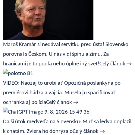
Maroš Kramár si nedával servítku pred ústa! Slovensko
porovnal s Českom. U nás vidí špinu a zimu. Za
hranicami je to podľa neho úplne iný svet!
Celý článok →
VIDEO: Naozaj to urobila? Opozičná poslankyňa po
premiérovi hádzala vajcia. Musela ju spacifikovať
ochranka aj polícia
Celý článok →
Ďalší útok medveďa na Slovensku: Muž sa ledva doplazil
k chatám. Zviera ho dohrýzalo
Celý článok →