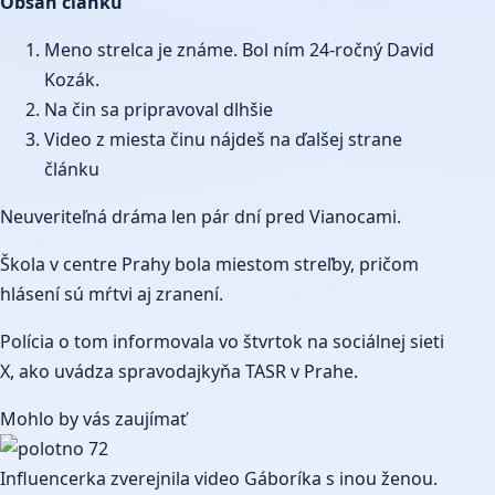
Obsah článku
Meno strelca je známe. Bol ním 24-ročný David
Kozák.
Na čin sa pripravoval dlhšie
Video z miesta činu nájdeš na ďalšej strane
článku
Neuveriteľná dráma len pár dní pred Vianocami.
Škola v centre Prahy bola miestom streľby, pričom
hlásení sú mŕtvi aj zranení.
Polícia o tom informovala vo štvrtok na sociálnej sieti
X, ako uvádza spravodajkyňa TASR v Prahe.
Mohlo by vás zaujímať
Influencerka zverejnila video Gáboríka s inou ženou.