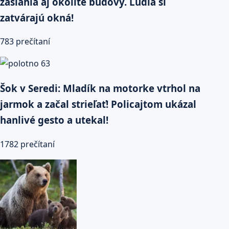
zasiahla aj okolité budovy. Ľudia si
zatvárajú okná!
783 prečítaní
Šok v Seredi: Mladík na motorke vtrhol na
jarmok a začal strieľať! Policajtom ukázal
hanlivé gesto a utekal!
1782 prečítaní