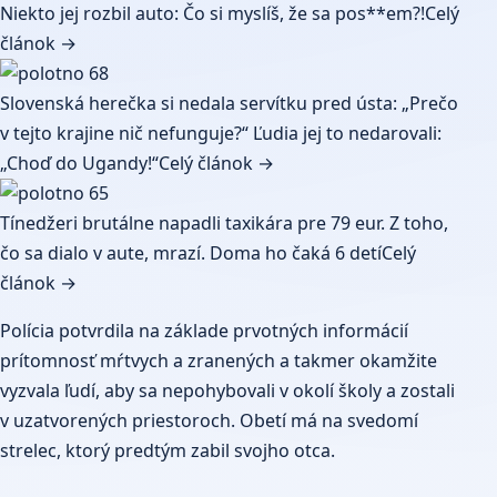
Niekto jej rozbil auto: Čo si myslíš, že sa pos**em?!
Celý
článok →
Slovenská herečka si nedala servítku pred ústa: „Prečo
v tejto krajine nič nefunguje?“ Ľudia jej to nedarovali:
„Choď do Ugandy!“
Celý článok →
Tínedžeri brutálne napadli taxikára pre 79 eur. Z toho,
čo sa dialo v aute, mrazí. Doma ho čaká 6 detí
Celý
článok →
Polícia potvrdila na základe prvotných informácií
prítomnosť mŕtvych a zranených a takmer okamžite
vyzvala ľudí, aby sa nepohybovali v okolí školy a zostali
v uzatvorených priestoroch. Obetí má na svedomí
strelec, ktorý predtým zabil svojho otca.