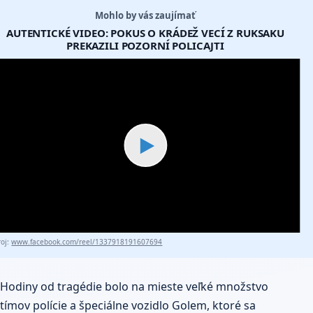
Mohlo by vás zaujímať
AUTENTICKÉ VIDEO: POKUS O KRÁDEŽ VECÍ Z RUKSAKU
PREKAZILI POZORNÍ POLICAJTI
▶
roj:
www.facebook.com/reel/1337918191607694
Hodiny od tragédie bolo na mieste veľké množstvo
tímov polície a špeciálne vozidlo Golem, ktoré sa