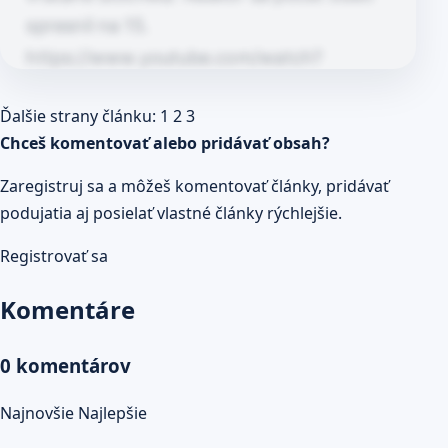
spresnil na 15.
https://www.youtube.com/watch?
v=ClgxRxgs4dk
Článok pokračuje po kliknutí
Ďalšie strany článku:
1
2
3
Prečítaj celý článok
Chceš komentovať alebo pridávať obsah?
Zaregistruj sa a môžeš komentovať články, pridávať
podujatia aj posielať vlastné články rýchlejšie.
Registrovať sa
Komentáre
0 komentárov
Najnovšie
Najlepšie