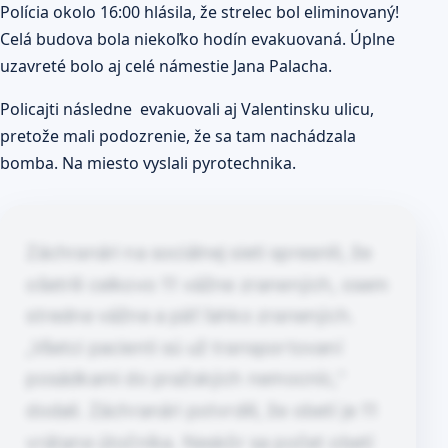
Polícia okolo 16:00 hlásila, že strelec bol eliminovaný!
Celá budova bola niekoľko hodín evakuovaná. Úplne
uzavreté bolo aj celé námestie Jana Palacha.
Policajti následne evakuovali aj Valentinsku ulicu,
pretože mali podozrenie, že sa tam nachádzala
bomba. Na miesto vyslali pyrotechnika.
Záchranári na sociálnej sieti spresnili, že
ošetrili celkovo 11 vážne zranených, osem
stredne vážne a päť ľahko zranených.
„Všetci pacienti sú už transportovaní
posádkami do pražských nemocníc,“
dodali. Záchranári potvrdili, že obetí je 11
vrátane útočníka. Neskôr sa počet obetí