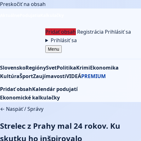
Preskočiť na obsah
Aktuálne
Podujatia
Kalkulačky
Pridať obsah
Registrácia
Prihlásiť sa
Prihlásiť sa
Menu
Slovensko
Regióny
Svet
Politika
Krimi
Ekonomika
Kultúra
Šport
Zaujímavosti
VIDEÁ
PREMIUM
Pridať obsah
Kalendár podujatí
Ekonomické kalkulačky
← Naspäť
/
Správy
Strelec z Prahy mal 24 rokov. Ku
skutku ho inšpirovalo