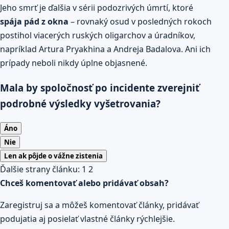
Jeho smrť je ďalšia v sérii podozrivých úmrtí, ktoré
spája pád z okna
– rovnaký osud v posledných rokoch
postihol viacerých ruských oligarchov a úradníkov,
napríklad Artura Pryakhina a Andreja Badalova. Ani ich
prípady neboli nikdy úplne objasnené.
Mala by spoločnosť po incidente zverejniť
podrobné výsledky vyšetrovania?
Áno
Nie
Len ak pôjde o vážne zistenia
Ďalšie strany článku:
1
2
Chceš komentovať alebo pridávať obsah?
Zaregistruj sa a môžeš komentovať články, pridávať
podujatia aj posielať vlastné články rýchlejšie.