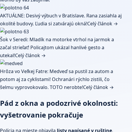
AKTUÁLNE: Desivý výbuch v Bratislave. Rana zasiahla aj
okolité budovy. Ľudia si zatvárajú okná!
Celý článok →
Šok v Seredi: Mladík na motorke vtrhol na jarmok a
začal strieľať! Policajtom ukázal hanlivé gesto a
utekal!
Celý článok →
Hrôza vo Veľkej Fatre: Medveď sa pustil za autom a
potom aj za cyklistami! Ochranári rýchlo zistili, čo
šelmu vyprovokovalo. TOTO nerobte!
Celý článok →
Pád z okna a podozrivé okolnosti:
vyšetrovanie pokračuje
Polícia na mieste objavila
listy napísané v ruštine
,