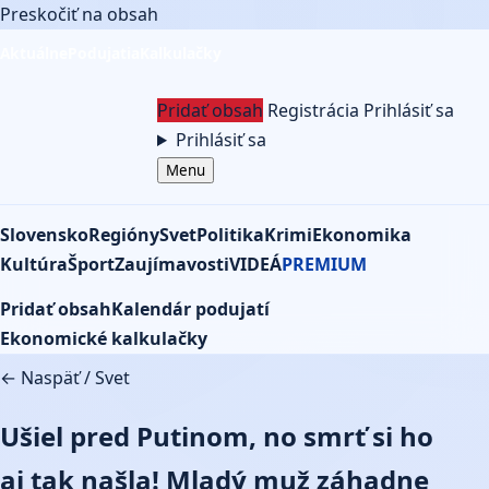
Preskočiť na obsah
Aktuálne
Podujatia
Kalkulačky
Pridať obsah
Registrácia
Prihlásiť sa
Prihlásiť sa
Menu
Slovensko
Regióny
Svet
Politika
Krimi
Ekonomika
Kultúra
Šport
Zaujímavosti
VIDEÁ
PREMIUM
Pridať obsah
Kalendár podujatí
Ekonomické kalkulačky
← Naspäť
/
Svet
Ušiel pred Putinom, no smrť si ho
aj tak našla! Mladý muž záhadne