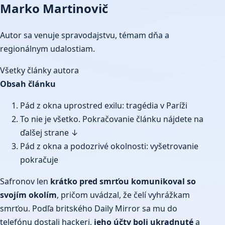
Marko Martinovič
Autor sa venuje spravodajstvu, témam dňa a
regionálnym udalostiam.
Všetky články autora
Obsah článku
Pád z okna uprostred exilu: tragédia v Paríži
To nie je všetko. Pokračovanie článku nájdete na
ďalšej strane ↓
Pád z okna a podozrivé okolnosti: vyšetrovanie
pokračuje
Safronov len
krátko pred smrťou komunikoval so
svojím okolím
, pričom uvádzal, že čelí vyhrážkam
smrťou. Podľa britského Daily Mirror sa mu do
telefónu dostali hackeri,
jeho účty boli ukradnuté
a