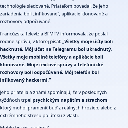
technológie sledované. Priateľom povedal, že jeho
zariadenia boli „infikované“, aplikácie klonované a
rozhovory odpočúvané.
Francúzska televízia BFMTV informovala, že poslal
rodine správu, v ktorej písal:
„Všetky moje účty boli
hacknuté. Môj účet na Telegramu bol ukradnutý.
Všetky moje mobilné telefóny a aplikácie boli
klonované. Moje textové správy a telefonické
rozhovory boli odpočúvané. Môj telefón bol
infikovaný hackermi.“
Jeho priatelia a známi spomínajú, že v posledných
týždňoch trpel
psychickým napätím a strachom
,
ktorý mohol prameniť buď z reálnych hrozieb, alebo z
extrémneho stresu po úteku z vlasti.
Mohlo by vás zaujímať