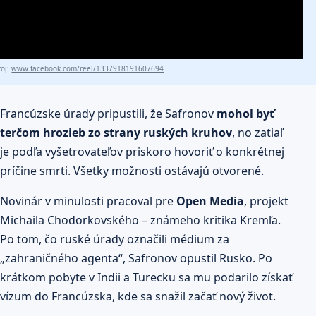
roj:
www.facebook.com/reel/1337918191607694
Francúzske úrady pripustili, že Safronov
mohol byť
terčom hrozieb zo strany ruských kruhov
, no zatiaľ
je podľa vyšetrovateľov priskoro hovoriť o konkrétnej
príčine smrti. Všetky možnosti ostávajú otvorené.
Novinár v minulosti pracoval pre
Open Media
, projekt
Michaila Chodorkovského – známeho kritika Kremľa.
Po tom, čo ruské úrady označili médium za
„zahraničného agenta“, Safronov opustil Rusko. Po
krátkom pobyte v Indii a Turecku sa mu podarilo získať
vízum do Francúzska, kde sa snažil začať nový život.