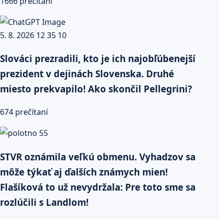
1666 prečítaní
Slováci prezradili, kto je ich najobľúbenejší
prezident v dejinách Slovenska. Druhé
miesto prekvapilo! Ako skončil Pellegrini?
674 prečítaní
STVR oznámila veľkú obmenu. Vyhadzov sa
môže týkať aj ďalších známych mien!
Flašíková to už nevydržala: Pre toto sme sa
rozlúčili s Landlom!