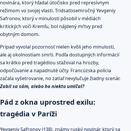
novinára, ktorý hľadal útočisko pred represívnym
režimom vo svojej vlasti. Tridsaťosemročný Yevgeniy
Safronov, ktorý v minulosti pôsobil v médiách
kritických voči Kremľu, bol nájdený mŕtvy pred
obytným domom.
Prípad vyvolal pozornosť nielen kvôli jeho minulosti,
ale aj okolnostiam smrti. Podľa dostupných informácií
sa krátko pred tragédiou sťažoval na hrozby,
odpočúvanie a napadnuté účty. Francúzska polícia
začala vyšetrovanie, no zatiaľ nevylučuje žiadny scenár.
Zabil sa sám, alebo ho niekto umlčal?
Pád z okna uprostred exilu:
tragédia v Paríži
Yevgeniy Safronov (†38), známy ruský novinár, ktorý sa