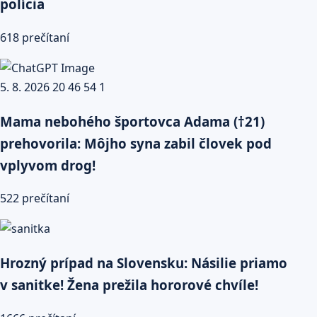
polícia
618 prečítaní
Mama nebohého športovca Adama (†21)
prehovorila: Môjho syna zabil človek pod
vplyvom drog!
522 prečítaní
Hrozný prípad na Slovensku: Násilie priamo
v sanitke! Žena prežila hororové chvíle!