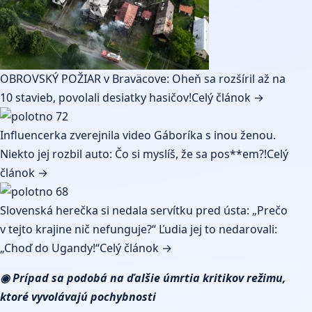
OBROVSKÝ POŽIAR v Braväcove: Oheň sa rozšíril až na
10 stavieb, povolali desiatky hasičov!
Celý článok →
Influencerka zverejnila video Gáboríka s inou ženou.
Niekto jej rozbil auto: Čo si myslíš, že sa pos**em?!
Celý
článok →
Slovenská herečka si nedala servítku pred ústa: „Prečo
v tejto krajine nič nefunguje?“ Ľudia jej to nedarovali:
„Choď do Ugandy!“
Celý článok →
◉ Prípad sa podobá na ďalšie úmrtia kritikov režimu,
ktoré vyvolávajú pochybnosti