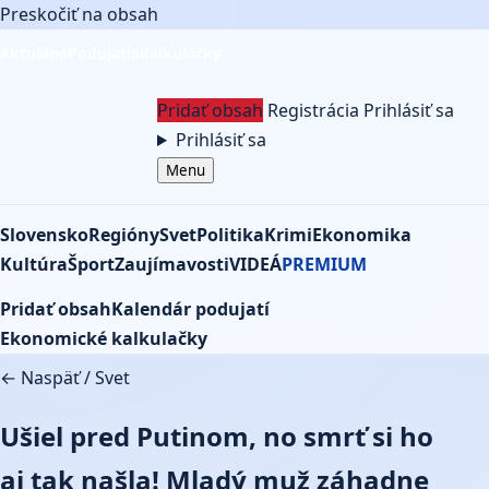
Preskočiť na obsah
Aktuálne
Podujatia
Kalkulačky
Pridať obsah
Registrácia
Prihlásiť sa
Prihlásiť sa
Menu
Slovensko
Regióny
Svet
Politika
Krimi
Ekonomika
Kultúra
Šport
Zaujímavosti
VIDEÁ
PREMIUM
Pridať obsah
Kalendár podujatí
Ekonomické kalkulačky
← Naspäť
/
Svet
Ušiel pred Putinom, no smrť si ho
aj tak našla! Mladý muž záhadne