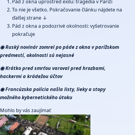
Pád z okna uprostred exilu: tragédia v Paríži
To nie je všetko. Pokračovanie článku nájdete na
ďalšej strane ↓
Pád z okna a podozrivé okolnosti: vyšetrovanie
pokračuje
◉ Ruský novinár zomrel po páde z okna v parížskom
predmestí, okolnosti sú nejasné
◉ Krátko pred smrťou varoval pred hrozbami,
hackermi a krádežou účtov
◉ Francúzska polícia našla listy, lieky a stopy
možného kybernetického útoku
Mohlo by vás zaujímať