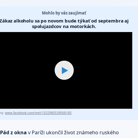
Mohlo by vás zaujímať
Zákaz alkoholu sa po novom bude týkať od septembra aj
spolujazdcov na motorkách.
▶
roj:
www.facebook.com/reel/1032980539068180
Pád z okna
v Paríži ukončil život známeho ruského