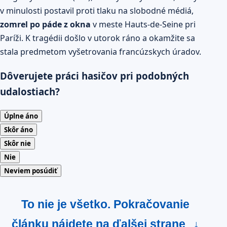
v minulosti postavil proti tlaku na slobodné médiá,
zomrel po páde z okna
v meste Hauts-de-Seine pri
Paríži. K tragédii došlo v utorok ráno a okamžite sa
stala predmetom vyšetrovania francúzskych úradov.
Dôverujete práci hasičov pri podobných
udalostiach?
Úplne áno
Skôr áno
Skôr nie
Nie
Neviem posúdiť
To nie je všetko. Pokračovanie
článku nájdete na ďalšej strane
↓