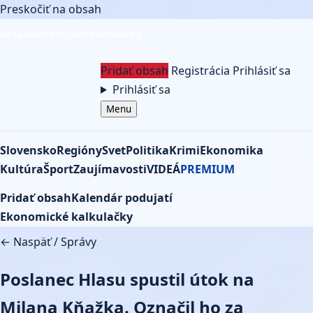
Preskočiť na obsah
Aktuálne
Podujatia
Kalkulačky
Pridať obsah
Registrácia
Prihlásiť sa
Prihlásiť sa
Menu
Slovensko
Regióny
Svet
Politika
Krimi
Ekonomika
Kultúra
Šport
Zaujímavosti
VIDEÁ
PREMIUM
Pridať obsah
Kalendár podujatí
Ekonomické kalkulačky
← Naspäť
/
Správy
Poslanec Hlasu spustil útok na
Milana Kňažka. Označil ho za