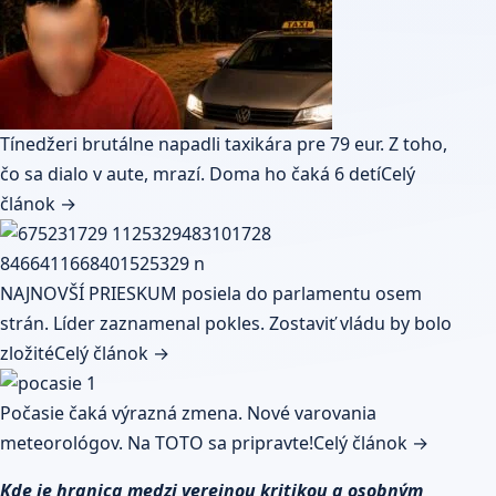
Tínedžeri brutálne napadli taxikára pre 79 eur. Z toho,
čo sa dialo v aute, mrazí. Doma ho čaká 6 detí
Celý
článok →
NAJNOVŠÍ PRIESKUM posiela do parlamentu osem
strán. Líder zaznamenal pokles. Zostaviť vládu by bolo
zložité
Celý článok →
Počasie čaká výrazná zmena. Nové varovania
meteorológov. Na TOTO sa pripravte!
Celý článok →
Kde je hranica medzi verejnou kritikou a osobným