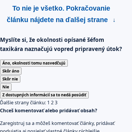
To nie je všetko. Pokračovanie
článku nájdete na ďalšej strane
↓
Myslíte si, že okolnosti opísané šéfom
taxikára naznačujú vopred pripravený útok?
Áno, okolnosti tomu nasvedčujú
Skôr áno
Skôr nie
Nie
Z dostupných informácií sa to nedá posúdiť
Ďalšie strany článku:
1
2
3
Chceš komentovať alebo pridávať obsah?
Zaregistruj sa a môžeš komentovať články, pridávať
podujatia aj posielať vlastné články rýchlejšie.