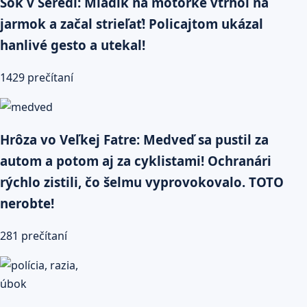
Šok v Seredi: Mladík na motorke vtrhol na
jarmok a začal strieľať! Policajtom ukázal
hanlivé gesto a utekal!
1429 prečítaní
Hrôza vo Veľkej Fatre: Medveď sa pustil za
autom a potom aj za cyklistami! Ochranári
rýchlo zistili, čo šelmu vyprovokovalo. TOTO
nerobte!
281 prečítaní