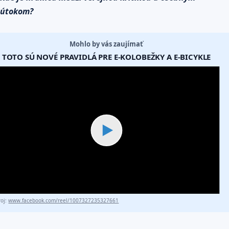
útokom?
Mohlo by vás zaujímať
TOTO SÚ NOVÉ PRAVIDLÁ PRE E-KOLOBEŽKY A E-BICYKLE
▶
roj:
www.facebook.com/reel/1007327235327661