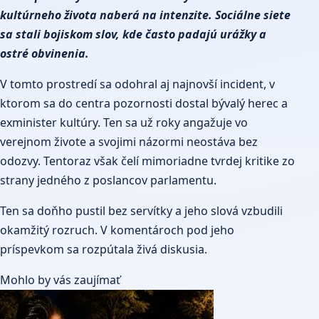
kultúrneho života naberá na intenzite. Sociálne siete
sa stali bojiskom slov, kde často padajú urážky a
ostré obvinenia.
V tomto prostredí sa odohral aj najnovší incident, v
ktorom sa do centra pozornosti dostal bývalý herec a
exminister kultúry. Ten sa už roky angažuje vo
verejnom živote a svojimi názormi neostáva bez
odozvy. Tentoraz však čelí mimoriadne tvrdej kritike zo
strany jedného z poslancov parlamentu.
Ten sa doňho pustil bez servítky a jeho slová vzbudili
okamžitý rozruch. V komentároch pod jeho
príspevkom sa rozpútala živá diskusia.
Mohlo by vás zaujímať