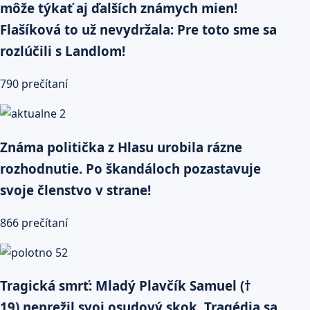
môže týkať aj ďalších známych mien!
Flašíková to už nevydržala: Pre toto sme sa
rozlúčili s Landlom!
790 prečítaní
Známa politička z Hlasu urobila rázne
rozhodnutie. Po škandáloch pozastavuje
svoje členstvo v strane!
866 prečítaní
Tragická smrť: Mladý Plavčík Samuel (†
19) neprežil svoj osudový skok. Tragédia sa