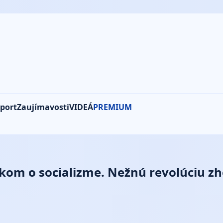
port
Zaujímavosti
VIDEÁ
PREMIUM
rokom o socializme. Nežnú revolúciu zh