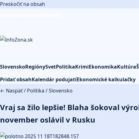
Preskočiť na obsah
Aktuálne
Podujatia
Kalkulačky
Slovensko
Regióny
Svet
Politika
Krimi
Ekonomika
Kultúra
Š
Pridať obsah
Kalendár podujatí
Ekonomické kalkulačky
← Naspäť
/
Politika
/
Slovensko
Vraj sa žilo lepšie! Blaha šokoval vý
november oslávil v Rusku