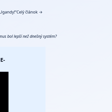
 Ugandy!“
Celý článok →
zmus bol lepší než dnešný systém?
E-