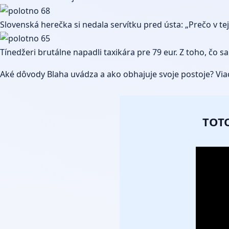
Slovenská herečka si nedala servítku pred ústa: „Prečo v tej
Tínedžeri brutálne napadli taxikára pre 79 eur. Z toho, čo s
Aké dôvody Blaha uvádza a ako obhajuje svoje postoje? Viac
TOTO