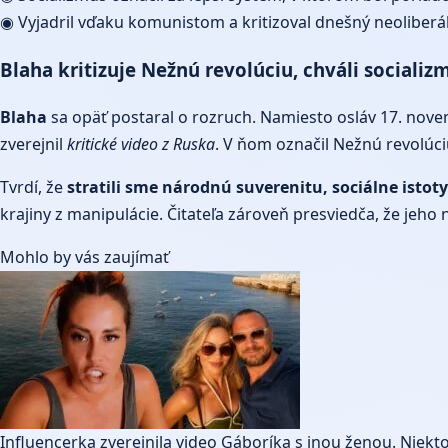
◉ Vyjadril vďaku komunistom a kritizoval dnešný neoliberá
Blaha kritizuje Nežnú revolúciu, chváli social
Blaha
sa opäť postaral o rozruch. Namiesto osláv 17. no
zverejnil
kritické video z Ruska
. V ňom označil Nežnú revolúc
Tvrdí, že
stratili sme národnú suverenitu, sociálne istoty
krajiny z manipulácie. Čitateľa zároveň presviedča, že jeho 
Mohlo by vás zaujímať
Influencerka zverejnila video Gáboríka s inou ženou. Niekto 