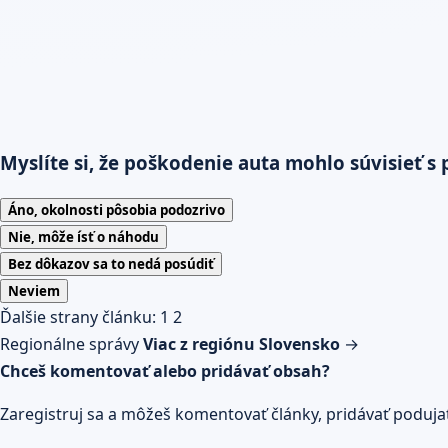
Myslíte si, že poškodenie auta mohlo súvisieť 
Áno, okolnosti pôsobia podozrivo
Nie, môže ísť o náhodu
Bez dôkazov sa to nedá posúdiť
Neviem
Ďalšie strany článku:
1
2
Regionálne správy
Viac z regiónu Slovensko
→
Chceš komentovať alebo pridávať obsah?
Zaregistruj sa a môžeš komentovať články, pridávať podujatia