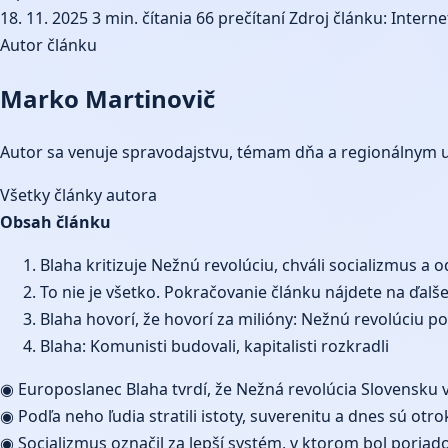
18. 11. 2025
3 min. čítania
66 prečítaní
Zdroj článku: Interne
Autor článku
Marko Martinovič
Autor sa venuje spravodajstvu, témam dňa a regionálnym 
Všetky články autora
Obsah článku
Blaha kritizuje Nežnú revolúciu, chváli socializmus 
To nie je všetko. Pokračovanie článku nájdete na ďalš
Blaha hovorí, že hovorí za milióny: Nežnú revolúciu p
Blaha: Komunisti budovali, kapitalisti rozkradli
◉ Europoslanec Blaha tvrdí, že Nežná revolúcia Slovensku vi
◉ Podľa neho ľudia stratili istoty, suverenitu a dnes sú otro
◉ Socializmus označil za lepší systém, v ktorom bol poriado