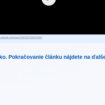
cebook.com/reel/1007327235327661
tko. Pokračovanie článku nájdete na ďalš