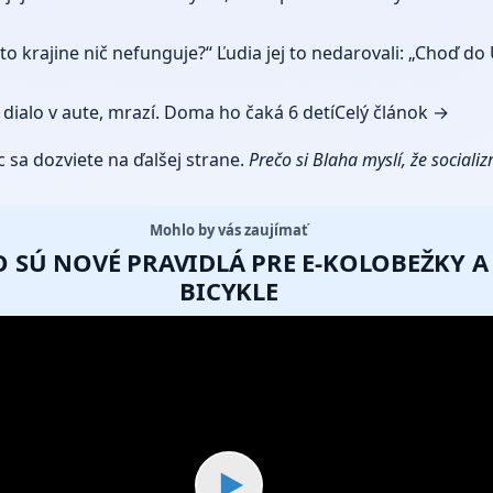
to krajine nič nefunguje?“ Ľudia jej to nedarovali: „Choď do
a dialo v aute, mrazí. Doma ho čaká 6 detí
Celý článok →
 sa dozviete na ďalšej strane.
Prečo si Blaha myslí, že sociali
Mohlo by vás zaujímať
 SÚ NOVÉ PRAVIDLÁ PRE E-KOLOBEŽKY A 
BICYKLE
▶