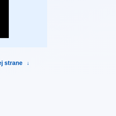
ej strane
↓