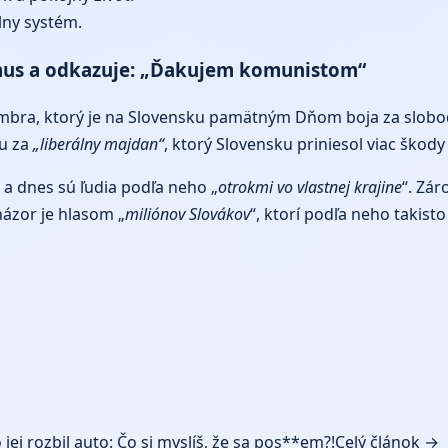
lny systém.
izmus a odkazuje: „Ďakujem komunistom“
vembra, ktorý je na Slovensku pamätným Dňom boja za slob
iu za
„liberálny majdan“
, ktorý Slovensku priniesol viac škody
a dnes sú ľudia podľa neho „
otrokmi vo vlastnej krajine
“. Zá
názor je hlasom „
miliónov Slovákov
“, ktorí podľa neho takis
jej rozbil auto: Čo si myslíš, že sa pos**em?!
Celý článok →