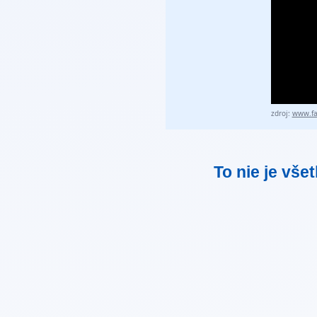
zdroj:
www.fa
To nie je vše