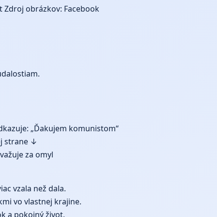
t
Zdroj obrázkov: Facebook
udalostiam.
a odkazuje: „Ďakujem komunistom“
ej strane ↓
ovažuje za omyl
ac vzala než dala.
kmi vo vlastnej krajine.
k a pokojný život.