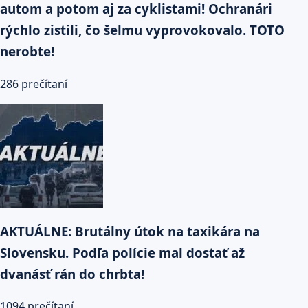
autom a potom aj za cyklistami! Ochranári
rýchlo zistili, čo šelmu vyprovokovalo. TOTO
nerobte!
286 prečítaní
AKTUÁLNE: Brutálny útok na taxikára na
Slovensku. Podľa polície mal dostať až
dvanásť rán do chrbta!
1094 prečítaní