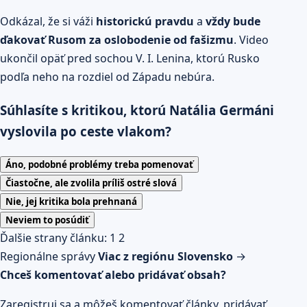
Odkázal, že si váži
historickú pravdu
a
vždy bude
ďakovať Rusom za oslobodenie od fašizmu
. Video
ukončil opäť pred sochou V. I. Lenina, ktorú Rusko
podľa neho na rozdiel od Západu nebúra.
Súhlasíte s kritikou, ktorú Natália Germáni
vyslovila po ceste vlakom?
Áno, podobné problémy treba pomenovať
Čiastočne, ale zvolila príliš ostré slová
Nie, jej kritika bola prehnaná
Neviem to posúdiť
Ďalšie strany článku:
1
2
Regionálne správy
Viac z regiónu Slovensko
→
Chceš komentovať alebo pridávať obsah?
Zaregistruj sa a môžeš komentovať články, pridávať