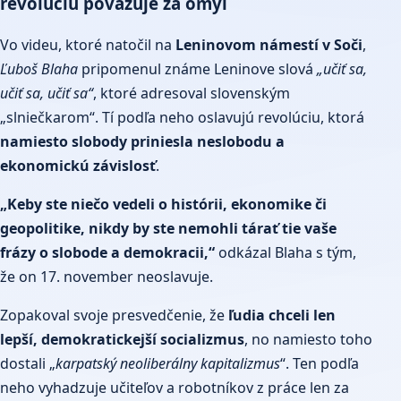
revolúciu považuje za omyl
Vo videu, ktoré natočil na
Leninovom námestí v Soči
,
Ľuboš Blaha
pripomenul známe Leninove slová
„učiť sa,
učiť sa, učiť sa“
, ktoré adresoval slovenským
„slniečkarom“. Tí podľa neho oslavujú revolúciu, ktorá
namiesto slobody priniesla neslobodu a
ekonomickú závislosť
.
„Keby ste niečo vedeli o histórii, ekonomike či
geopolitike, nikdy by ste nemohli tárať tie vaše
frázy o slobode a demokracii,“
odkázal Blaha s tým,
že on 17. november neoslavuje.
Zopakoval svoje presvedčenie, že
ľudia chceli len
lepší, demokratickejší socializmus
, no namiesto toho
dostali „
karpatský neoliberálny kapitalizmus
“. Ten podľa
neho vyhadzuje učiteľov a robotníkov z práce len za