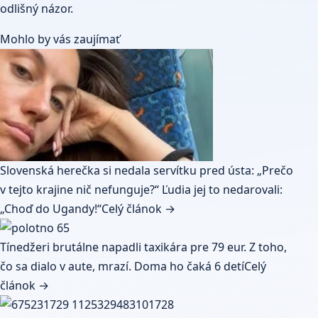
odlišný názor.
Mohlo by vás zaujímať
Slovenská herečka si nedala servítku pred ústa: „Prečo
v tejto krajine nič nefunguje?“ Ľudia jej to nedarovali:
„Choď do Ugandy!“
Celý článok →
Tínedžeri brutálne napadli taxikára pre 79 eur. Z toho,
čo sa dialo v aute, mrazí. Doma ho čaká 6 detí
Celý
článok →