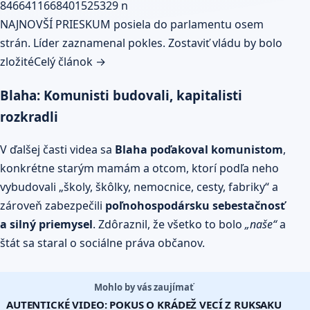
NAJNOVŠÍ PRIESKUM posiela do parlamentu osem
strán. Líder zaznamenal pokles. Zostaviť vládu by bolo
zložité
Celý článok →
Blaha: Komunisti budovali, kapitalisti
rozkradli
V ďalšej časti videa sa
Blaha poďakoval komunistom
,
konkrétne starým mamám a otcom, ktorí podľa neho
vybudovali „školy, škôlky, nemocnice, cesty, fabriky“ a
zároveň zabezpečili
poľnohospodársku sebestačnosť
a silný priemysel
. Zdôraznil, že všetko to bolo
„naše“
a
štát sa staral o sociálne práva občanov.
Mohlo by vás zaujímať
AUTENTICKÉ VIDEO: POKUS O KRÁDEŽ VECÍ Z RUKSAKU