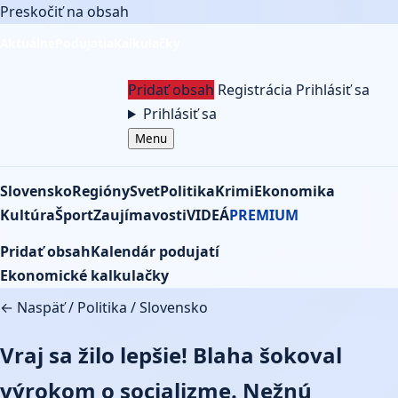
Preskočiť na obsah
Aktuálne
Podujatia
Kalkulačky
Pridať obsah
Registrácia
Prihlásiť sa
Prihlásiť sa
Menu
Slovensko
Regióny
Svet
Politika
Krimi
Ekonomika
Kultúra
Šport
Zaujímavosti
VIDEÁ
PREMIUM
Pridať obsah
Kalendár podujatí
Ekonomické kalkulačky
← Naspäť
/
Politika
/
Slovensko
Vraj sa žilo lepšie! Blaha šokoval
výrokom o socializme. Nežnú