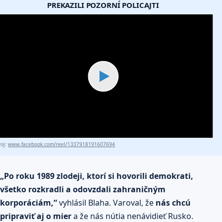
PREKAZILI POZORNÍ POLICAJTI
▶
roj:
www.facebook.com/reel/1337918191607694
„Po roku 1989 zlodeji, ktorí si hovorili demokrati,
všetko rozkradli a odovzdali zahraničným
korporáciám,“
vyhlásil Blaha. Varoval, že
nás chcú
pripraviť aj o mier
a že nás nútia nenávidieť Rusko.