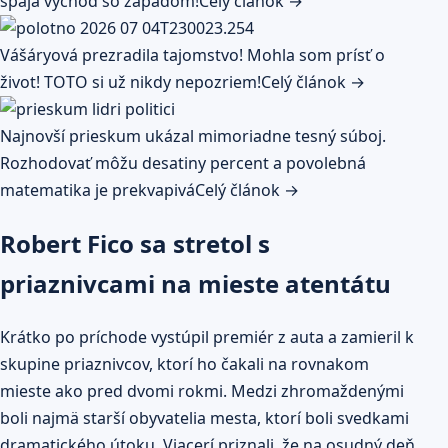
spája východ so západom!
Celý článok →
Vášáryová prezradila tajomstvo! Mohla som prísť o
život! TOTO si už nikdy nepozriem!
Celý článok →
Najnovší prieskum ukázal mimoriadne tesný súboj.
Rozhodovať môžu desatiny percent a povolebná
matematika je prekvapivá
Celý článok →
Robert Fico sa stretol s
priaznivcami na mieste atentátu
Krátko po príchode vystúpil premiér z auta a zamieril k
skupine priaznivcov, ktorí ho čakali na rovnakom
mieste ako pred dvomi rokmi. Medzi zhromaždenými
boli najmä starší obyvatelia mesta, ktorí boli svedkami
dramatického útoku. Viacerí priznali, že na osudný deň