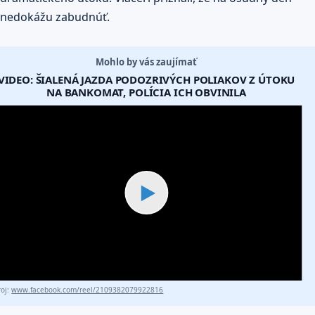
nedokážu zabudnúť.
Mohlo by vás zaujímať
VIDEO: ŠIALENÁ JAZDA PODOZRIVÝCH POLIAKOV Z ÚTOKU
NA BANKOMAT, POLÍCIA ICH OBVINILA
▶
roj:
www.facebook.com/reel/2109382079922816