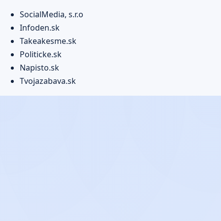
SocialMedia, s.r.o
Infoden.sk
Takeakesme.sk
Politicke.sk
Napisto.sk
Tvojazabava.sk