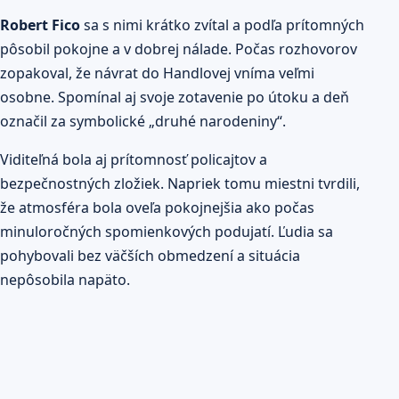
Robert Fico
sa s nimi krátko zvítal a podľa prítomných
pôsobil pokojne a v dobrej nálade. Počas rozhovorov
zopakoval, že návrat do Handlovej vníma veľmi
osobne. Spomínal aj svoje zotavenie po útoku a deň
označil za symbolické „druhé narodeniny“.
Viditeľná bola aj prítomnosť policajtov a
bezpečnostných zložiek. Napriek tomu miestni tvrdili,
že atmosféra bola oveľa pokojnejšia ako počas
minuloročných spomienkových podujatí. Ľudia sa
pohybovali bez väčších obmedzení a situácia
nepôsobila napäto.