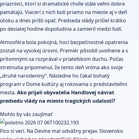
priaznivci, ktorí si dramatické chvíle stále veľmi dobre
pamätajú. Viacerí z nich boli priamo na mieste aj v deň
útoku a dnes prišli opäť. Predseda vlády prišiel krátko
po desiatej hodine dopoludnia a zamieril medzi ľudí.
Atmosféra bola pokojná, hoci bezpečnostné opatrenia
zostali na vysokej úrovni. Premiér pôsobil uvoľnene a s
prítomnými sa rozprával v priateľskom duchu. Počas
stretnutia pripomenul, že tento deň vníma ako svoje
„druhé narodeniny“. Následne ho čakal bohatý
program v Dome kultúry aj rokovania s predstaviteľmi
mesta.
Ako prijali obyvatelia Handlovej návrat
predsedu vlády na miesto tragických udalostí?
Mohlo by vás zaujímať
Fico si verí. Na Devíne mal odvážny prejav. Slovensko