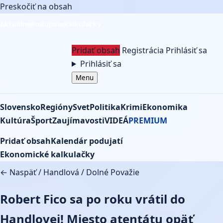
Preskočiť na obsah
Aktuálne
Podujatia
Kalkulačky
Pridať obsah
Registrácia
Prihlásiť sa
Prihlásiť sa
Menu
Slovensko
Regióny
Svet
Politika
Krimi
Ekonomika
Kultúra
Šport
Zaujímavosti
VIDEÁ
PREMIUM
Pridať obsah
Kalendár podujatí
Ekonomické kalkulačky
← Naspäť
/
Handlová
/
Dolné Považie
Robert Fico sa po roku vrátil do
Handlovej! Miesto atentátu opäť