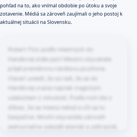
pohľad na to, ako vnímal obdobie po útoku a svoje
zotavenie. Médiá sa zároveň zaujímali o jeho postoj k
aktuálnej situácii na Slovensku.
Robert Fico podľa miestnych do
Handlovej stále patrí Miestni obyvatelia
prijali premiérovu návštevu pozitívne.
Viacerí uviedli, že sú radi, že sa do
Handlovej vracia napriek tragickým
udalostiam z minulosti. Podľa nich ide o
dôkaz, že sa mesta nebojí a cíti sa tu
bezpečne. Mnohí obyvatelia zároveň
jednoznačne odsúdili atentát a zdôraznili,
že podobné násilie do…