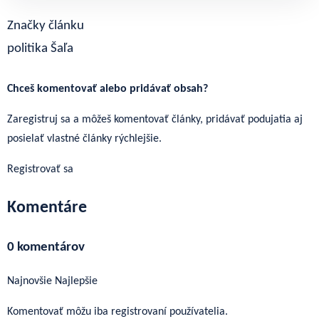
ospravedlniť pani Kolíkovej za to, že keď…
Článok pokračuje po kliknutí
Značky článku
Prečítaj celý článok
politika
Šaľa
Regionálne správy
Viac z regiónu Dolné Považie
→
Chceš komentovať alebo pridávať obsah?
Zaregistruj sa a môžeš komentovať články, pridávať podujatia aj
posielať vlastné články rýchlejšie.
Registrovať sa
Komentáre
0 komentárov
Najnovšie
Najlepšie
Komentovať môžu iba registrovaní používatelia.