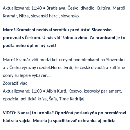
Aktualizované:
11:40
•
Bratislava, Česko, divadlo, Kultúra, Maroš
Kramár, Nitra, slovenskí herci, slovensko
Maroš Kramár si nedával servítku pred ústa! Slovensko
porovnal s Českom. U nás vidí špinu a zimu. Za hranicami je to
podľa neho úplne iný svet!
Maroš Kramár vidí medzi kultúrnymi podmienkami na Slovensku
a v Česku výrazný rozdiel.Herec tvrdí, že české divadlá a kultúrne
domy sú lepšie vybaven…
Zobraziť viac
Aktualizované:
11:03
•
Albin Kurti, Kosovo, kosovský parlament,
opozícia, politická kríza, Šaľa, Time Kadrijaj
VIDEO: Naozaj to urobila? Opozičná poslankyňa po premiérovi
hádzala vajcia. Musela ju spacifikovať ochranka aj polícia