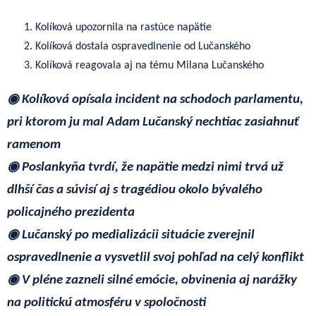
Kolíková upozornila na rastúce napätie
Kolíková dostala ospravedlnenie od Lučanského
Kolíková reagovala aj na tému Milana Lučanského
◉ Kolíková opísala incident na schodoch parlamentu,
pri ktorom ju mal Adam Lučanský nechtiac zasiahnuť
ramenom
◉ Poslankyňa tvrdí, že napätie medzi nimi trvá už
dlhší čas a súvisí aj s tragédiou okolo bývalého
policajného prezidenta
◉ Lučanský po medializácii situácie zverejnil
ospravedlnenie a vysvetlil svoj pohľad na celý konflikt
◉ V pléne zazneli silné emócie, obvinenia aj narážky
na politickú atmosféru v spoločnosti