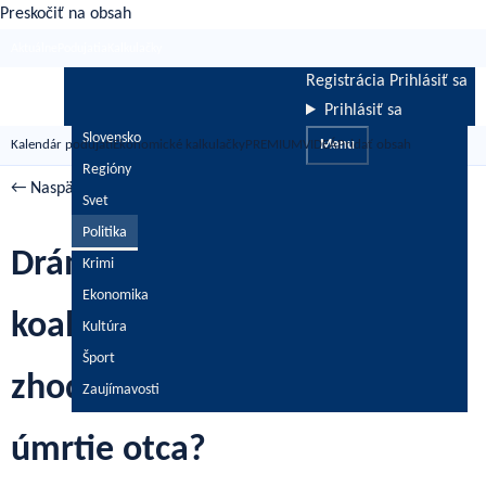
Preskočiť na obsah
Aktuálne
Podujatia
Kalkulačky
Registrácia
Prihlásiť sa
Prihlásiť sa
Slovensko
Kalendár podujatí
Ekonomické kalkulačky
PREMIUM
VIDEÁ
Menu
Pridať obsah
Regióny
← Naspäť
/
Politika
/
Dolné Považie
Svet
Politika
Dráma v NR SR. Kolíkovú mal
Krimi
Ekonomika
koaličný poslanec takmer
Kultúra
Šport
zhodiť zo schodov! Pomsta za
Zaujímavosti
úmrtie otca?