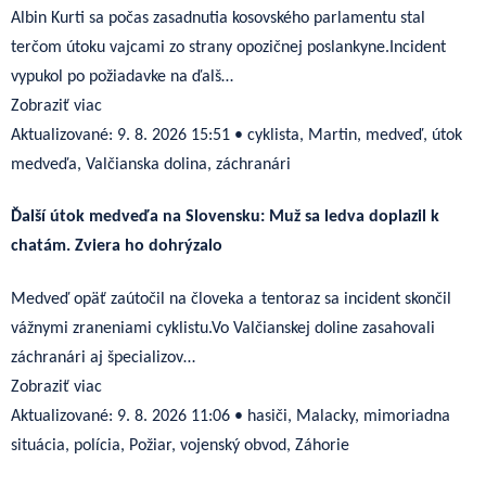
Albin Kurti sa počas zasadnutia kosovského parlamentu stal
terčom útoku vajcami zo strany opozičnej poslankyne.Incident
vypukol po požiadavke na ďalš…
Zobraziť viac
Aktualizované:
9. 8. 2026 15:51
•
cyklista, Martin, medveď, útok
medveďa, Valčianska dolina, záchranári
Ďalší útok medveďa na Slovensku: Muž sa ledva doplazil k
chatám. Zviera ho dohrýzalo
Medveď opäť zaútočil na človeka a tentoraz sa incident skončil
vážnymi zraneniami cyklistu.Vo Valčianskej doline zasahovali
záchranári aj špecializov…
Zobraziť viac
Aktualizované:
9. 8. 2026 11:06
•
hasiči, Malacky, mimoriadna
situácia, polícia, Požiar, vojenský obvod, Záhorie