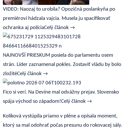
VIDEO: Naozaj to urobila? Opozičná poslankyňa po
premiérovi hádzala vajcia. Musela ju spacifikovať
ochranka aj polícia
Celý článok →
NAJNOVŠÍ PRIESKUM posiela do parlamentu osem
strán. Líder zaznamenal pokles. Zostaviť vládu by bolo
zložité
Celý článok →
Fico si verí. Na Devíne mal odvážny prejav. Slovensko
spája východ so západom!
Celý článok →
Kolíková vystúpila priamo v pléne a opísala moment,
ktorý sa mal odohrať počas presunu do rokovacej sály.