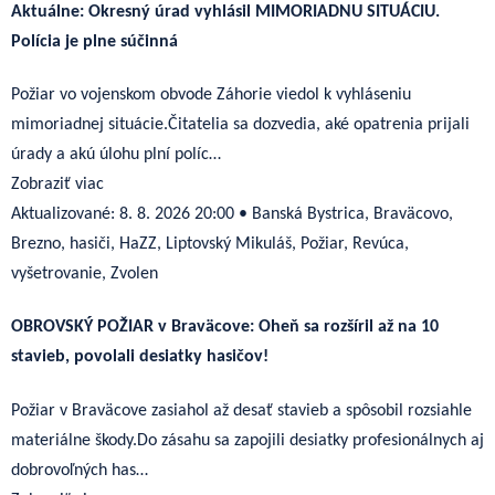
Aktuálne: Okresný úrad vyhlásil MIMORIADNU SITUÁCIU.
Polícia je plne súčinná
Požiar vo vojenskom obvode Záhorie viedol k vyhláseniu
mimoriadnej situácie.Čitatelia sa dozvedia, aké opatrenia prijali
úrady a akú úlohu plní políc…
Zobraziť viac
Aktualizované:
8. 8. 2026 20:00
•
Banská Bystrica, Braväcovo,
Brezno, hasiči, HaZZ, Liptovský Mikuláš, Požiar, Revúca,
vyšetrovanie, Zvolen
OBROVSKÝ POŽIAR v Braväcove: Oheň sa rozšíril až na 10
stavieb, povolali desiatky hasičov!
Požiar v Braväcove zasiahol až desať stavieb a spôsobil rozsiahle
materiálne škody.Do zásahu sa zapojili desiatky profesionálnych aj
dobrovoľných has…