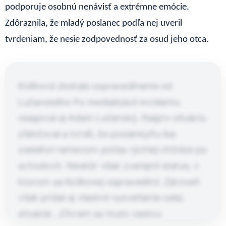
podporuje osobnú nenávisť a extrémne emócie.
Zdôraznila, že mladý poslanec podľa nej uveril
tvrdeniam, že nesie zodpovednosť za osud jeho otca.
Kolíková dostala ospravedlnenie od
Lučanského Po medializácii incidentu
reagoval aj Adam Lučanský. Najprv situáciu
zľahčoval a tvrdil, že poslankyňu iba
zasiahol ramenom počas rýchlej chôdze po
schodoch. Neskôr však zverejnil status, v
ktorom sa Kolíkovej ospravedlnil. Zároveň
však pridal aj vlastné vysvetlenie celej
situácie. „Chcem sa touto cestou