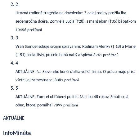
2
Hrozná rodinná tragédia na dovolenke: Z celej rodiny prežila iba
sedemročná dcéra. Zomrela Lucia (†28), s manželom (†35) bábätkom
10456 prečítaní
3
Vrah Samuel šokuje svojím správaním: Rodinám Alenky († 18) a Márie
(† 51) poslal listy, po cele behá nahý a spieva
8941 prečítaní
4
AKTUÁLNE: Na Slovensku končí ďalšia veľká firma. O prácu majú prísť
všetci jej zamestnanci
8381 prečítaní
5
AKTUÁLNE: Zomrel obľúbený politik. Mal iba 48 rokov. Smúti celá
obec, ktorej pomáhal
7899 prečítaní
AKTUÁLNE
InfoMinúta