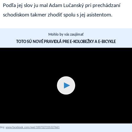
Podľa jej slov ju mal Adam Lučanský pri prechádzaní
schodiskom takmer zhodiť spolu s jej asistentom.
Mohlo by vás zaujímať
TOTO SÚ NOVÉ PRAVIDLÁ PRE E-KOLOBEŽKY A E-BICYKLE
▶
droj:
www.facebook.com/reel/1007327235327661