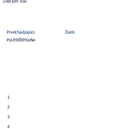
Zobraziť viac
august 2026
Predchádzajúci
Ďalší
Po
Ut
St
Št
Pi
So
Ne
1
2
3
4