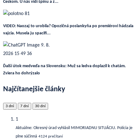
Českom. U nás vidí špinu a z...
VIDEO: Naozaj to urobila? Opozičná poslankyňa po premiérovi hádzala
vajcia. Musela ju spacifi...
Ďalší útok medveďa na Slovensku: Muž sa ledva doplazil k chatám.
Zviera ho dohrýzalo
Najčítanejšie články
3 dni
7 dní
30 dní
1
Aktuálne: Okresný úrad vyhlásil MIMORIADNU SITUÁCIU. Polícia je
plne súčinná
4124 prečítaní