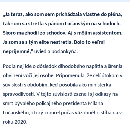
„Ja teraz, ako som sem prichádzala vlastne do pléna,
tak som sa stretla s pánom Lučanským na schodoch.
Skoro ma zhodil zo schodov. Aj s môjim assistentom.
Ja som sa s tým ešte nestretla. Bolo to veľmi
nepríjemné,“
uviedla poslankyňa.
Podľa nej ide o dôsledok dlhodobého napätia a šírenia
obvinení voči jej osobe. Pripomenula, že čelí útokom v
súvislosti s obdobím, keď pôsobila ako ministerka
spravodlivosti. V tejto súvislosti zazneli aj odkazy na
smrť bývalého policajného prezidenta Milana
Lučanského, ktorý zomrel počas väzobného stíhania v
roku 2020.