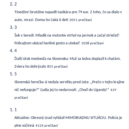
2
Tínedžeri brutálne napadli taxikára pre 79 eur. Z toho, čo sa dialo v
aute, mrazí. Doma ho čaká 6 detí
2051 prečítaní
3
Šok v Seredi: Mladík na motorke vtrhol na jarmok a začal strieľať!
Policajtom ukázal hanlivé gesto a utekal!
1038 prečítaní
4
Ďalší útok medveďa na Slovensku: Muž sa ledva doplazil k chatám.
Zviera ho dohrýzalo
855 prečítaní
5
Slovenská herečka si nedala servítku pred ústa: „Prečo v tejto krajine
nič nefunguje?“ Ľudia jej to nedarovali: „Choď do Ugandy!“
419
prečítaní
1
Aktuálne: Okresný úrad vyhlásil MIMORIADNU SITUÁCIU. Polícia je
plne súčinná
4124 prečítaní