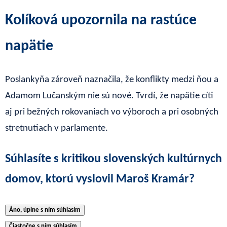
Kolíková upozornila na rastúce
napätie
Poslankyňa zároveň naznačila, že konflikty medzi ňou a
Adamom Lučanským nie sú nové. Tvrdí, že napätie cíti
aj pri bežných rokovaniach vo výboroch a pri osobných
stretnutiach v parlamente.
Súhlasíte s kritikou slovenských kultúrnych
domov, ktorú vyslovil Maroš Kramár?
Áno, úplne s ním súhlasím
Čiastočne s ním súhlasím