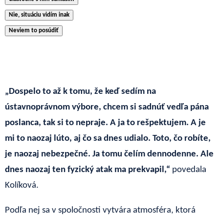
Nie, situáciu vidím inak
Neviem to posúdiť
„Dospelo to až k tomu, že keď sedím na
ústavnoprávnom výbore, chcem si sadnúť vedľa pána
poslanca, tak si to nepraje. A ja to rešpektujem. A je
mi to naozaj lúto, aj čo sa dnes udialo. Toto, čo robíte,
je naozaj nebezpečné. Ja tomu čelím dennodenne. Ale
dnes naozaj ten fyzický atak ma prekvapil,“
povedala
Kolíková.
Podľa nej sa v spoločnosti vytvára atmosféra, ktorá