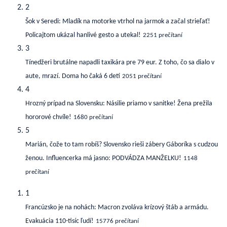
2
Šok v Seredi: Mladík na motorke vtrhol na jarmok a začal strieľať!
Policajtom ukázal hanlivé gesto a utekal!
2251 prečítaní
3
Tínedžeri brutálne napadli taxikára pre 79 eur. Z toho, čo sa dialo v
aute, mrazí. Doma ho čaká 6 detí
2051 prečítaní
4
Hrozný prípad na Slovensku: Násilie priamo v sanitke! Žena prežila
hororové chvíle!
1680 prečítaní
5
Marián, čože to tam robíš? Slovensko rieši zábery Gáboríka s cudzou
ženou. Influencerka má jasno: PODVÁDZA MANŽELKU!
1148
prečítaní
1
Francúzsko je na nohách: Macron zvoláva krízový štáb a armádu.
Evakuácia 110-tisíc ľudí!
15776 prečítaní