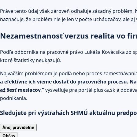
Práve tento údaj však zároveň odhaľuje zásadný problém. N
naznačuje, že problém nie je len v počte uchádzačov, ale aj
Nezamestnanosť verzus realita vo fi
Podľa odborníka na pracovné právo Lukáša Kovácsika zo spol
ktoré štatistiky neukazujú.
Najväčším problémom je podľa neho proces zamestnávania, 
a efektívne ich vieme dostať do pracovného procesu.
Na 
až šesť mesiacov,“
vysvetľuje pre portál
pluska.sk
a dodáva,
podnikania.
Sledujete pri výstrahách SHMÚ aktuálnu predp
Áno, pravidelne
Občas