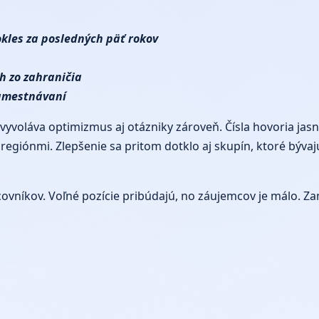
kles za posledných päť rokov
h zo zahraničia
zamestnávaní
voláva optimizmus aj otázniky zároveň. Čísla hovoria jasne
eč regiónmi. Zlepšenie sa pritom dotklo aj skupín, ktoré býva
ovníkov. Voľné pozície pribúdajú, no záujemcov je málo. Za