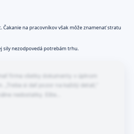
pyt. Čakanie na pracovníkov však môže znamenať stratu
ej sily nezodpovedá potrebám trhu.
 mať firma všetky dokumenty v úplnom
„Treba si dať pozor na každý detail,“
álne nedostatky. Ešte…