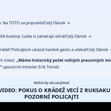
. Na TOTO sa pripravte!
Celý článok →
ité budovy. Ľudia si zatvárajú okná!
Celý článok →
ieľať! Policajtom ukázal hanlivé gesto a utekal!
Celý článok 
ch miest.
„Máme historický počet voľných pracovných mie
“
upozornil minister Erik Tomáš.
Mohlo by vás zaujímať
VIDEO: POKUS O KRÁDEŽ VECÍ Z RUKSAKU
POZORNÍ POLICAJTI