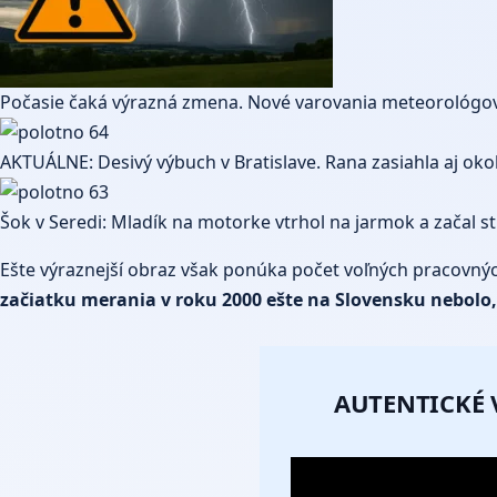
Počasie čaká výrazná zmena. Nové varovania meteorológov
AKTUÁLNE: Desivý výbuch v Bratislave. Rana zasiahla aj okol
Šok v Seredi: Mladík na motorke vtrhol na jarmok a začal str
Ešte výraznejší obraz však ponúka počet voľných pracovný
začiatku merania v roku 2000 ešte na Slovensku nebolo,
AUTENTICKÉ 