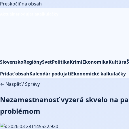
Preskočiť na obsah
Aktuálne
Podujatia
Kalkulačky
Slovensko
Regióny
Svet
Politika
Krimi
Ekonomika
Kultúra
Š
Pridať obsah
Kalendár podujatí
Ekonomické kalkulačky
← Naspäť
/
Správy
Nezamestnanosť vyzerá skvelo na papi
problémom