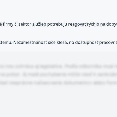
né firmy či sektor služieb potrebujú reagovať rýchlo na do
systému. Nezamestnanosť síce klesá, no dostupnosť pracovn
 rolu zohráva aj legislatíva. Podľa odborníka musí
a pobyt. Aj malé pochybenie môže viesť k sankciám. 
klad nesprávne načasovanie dokumentov alebo form