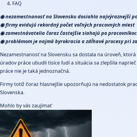
FAQ
◉ nezamestnanosť na Slovensku dosiahla najvýraznejší po
◉ firmy evidujú rekordný počet voľných pracovných miest
◉ zamestnávatelia čoraz častejšie siahajú po pracovníkoc
◉ problémom je najmä byrokracia a zdĺhavé procesy pri 
Nezamestnanosť na Slovensku sa dostala na úroveň, ktorá vy
úradov práce ubudli tisíce ľudí a situácia sa zlepšila napri
práce nie je taká jednoznačná.
Firmy totiž čoraz hlasnejšie upozorňujú na nedostatok prac
Slovenska.
Mohlo by vás zaujímať