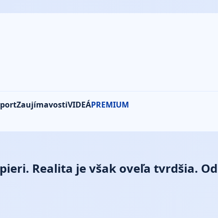
port
Zaujímavosti
VIDEÁ
PREMIUM
eri. Realita je však oveľa tvrdšia. O