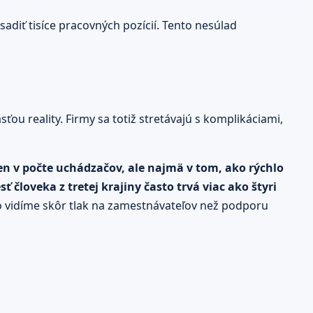
diť tisíce pracovných pozícií. Tento nesúlad
u reality. Firmy sa totiž stretávajú s komplikáciami,
len v počte uchádzačov, ale najmä v tom, ako rýchlo
 človeka z tretej krajiny často trvá viac ako štyri
to vidíme skôr tlak na zamestnávateľov než podporu