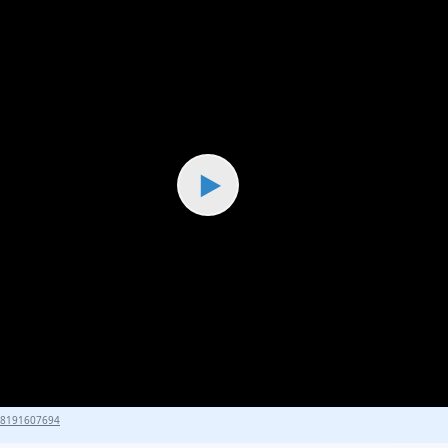
▶
18191607694