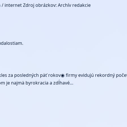
 / internet
Zdroj obrázkov: Archív redakcie
udalostiam.
les za posledných päť rokov◉ firmy evidujú rekordný poče
om je najmä byrokracia a zdĺhavé…