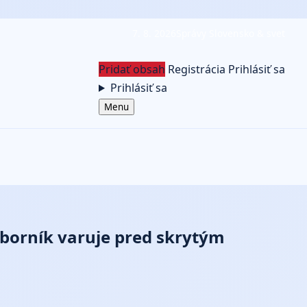
7. 8. 2026
Správy Slovensko & svet
Pridať obsah
Registrácia
Prihlásiť sa
Prihlásiť sa
Menu
dborník varuje pred skrytým