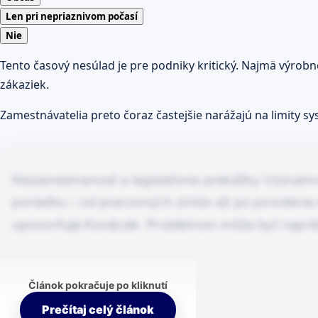
Len pri nepriaznivom počasí
Nie
Tento časový nesúlad je pre podniky kritický. Najmä výrob
zákaziek.
Zamestnávatelia preto čoraz častejšie narážajú na limity 
Nezamestnanosť a legislatívne prekážky Významnú
poriadku – od pracovných zmlúv až po povolenia n
upozorňuje Kovácsik. Problémom môže byť naprí
Článok pokračuje po kliknutí
Prečítaj celý článok