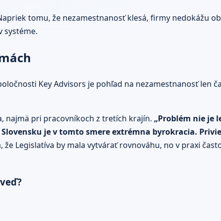
apriek tomu, že nezamestnanosť klesá, firmy nedokážu obsa
 v systéme.
rmách
očnosti Key Advisors je pohľad na nezamestnanosť len časťo
najmä pri pracovníkoch z tretích krajín.
„Problém nie je 
Slovensku je v tomto smere extrémna byrokracia. Priviesť
 že Legislatíva by mala vytvárať rovnováhu, no v praxi čas
oveď?