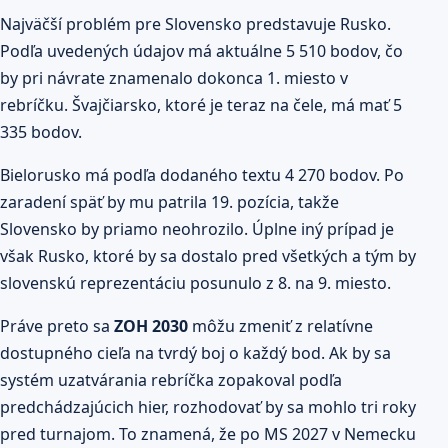
Najväčší problém pre Slovensko predstavuje Rusko.
Podľa uvedených údajov má aktuálne 5 510 bodov, čo
by pri návrate znamenalo dokonca 1. miesto v
rebríčku. Švajčiarsko, ktoré je teraz na čele, má mať 5
335 bodov.
Bielorusko má podľa dodaného textu 4 270 bodov. Po
zaradení späť by mu patrila 19. pozícia, takže
Slovensko by priamo neohrozilo. Úplne iný prípad je
však Rusko, ktoré by sa dostalo pred všetkých a tým by
slovenskú reprezentáciu posunulo z 8. na 9. miesto.
Práve preto sa
ZOH 2030
môžu zmeniť z relatívne
dostupného cieľa na tvrdý boj o každý bod. Ak by sa
systém uzatvárania rebríčka zopakoval podľa
predchádzajúcich hier, rozhodovať by sa mohlo tri roky
pred turnajom. To znamená, že po MS 2027 v Nemecku