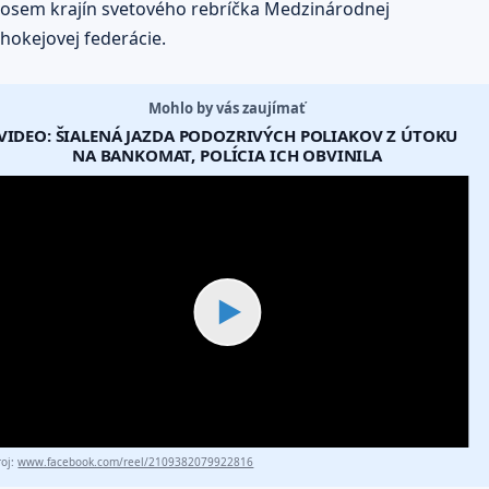
osem krajín svetového rebríčka Medzinárodnej
hokejovej federácie.
Mohlo by vás zaujímať
VIDEO: ŠIALENÁ JAZDA PODOZRIVÝCH POLIAKOV Z ÚTOKU
NA BANKOMAT, POLÍCIA ICH OBVINILA
▶
roj:
www.facebook.com/reel/2109382079922816