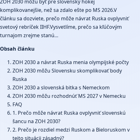
ZOH 2030 môžu byť pre slovenský hokej
komplikovanejšie, než sa zdalo ešte po MS 2026.V
článku sa dozviete, prečo môže návrat Ruska ovplyvniť
svetový rebríček IIHF.Vysvetlíme, prečo sa kľúčovým
turnajom zrejme stanú…
Obsah článku
ZOH 2030 a návrat Ruska menia olympijské počty
ZOH 2030 môžu Slovensku skomplikovať body
Ruska
ZOH 2030 a slovenská bitka s Nemeckom
ZOH 2030 môžu rozhodnúť MS 2027 v Nemecku
FAQ
1. Prečo môže návrat Ruska ovplyvniť slovenskú
šancu na ZOH 2030?
2. Prečo je rozdiel medzi Ruskom a Bieloruskom v
tejto situácii zásadný?