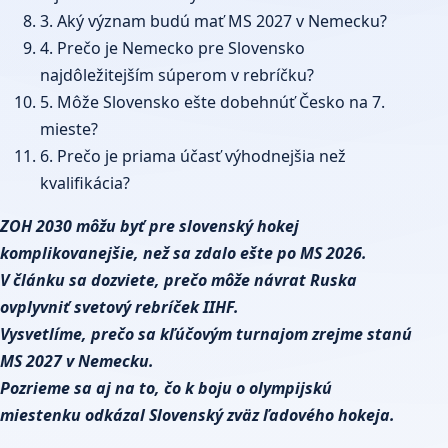
3. Aký význam budú mať MS 2027 v Nemecku?
4. Prečo je Nemecko pre Slovensko
najdôležitejším súperom v rebríčku?
5. Môže Slovensko ešte dobehnúť Česko na 7.
mieste?
6. Prečo je priama účasť výhodnejšia než
kvalifikácia?
ZOH 2030 môžu byť pre slovenský hokej
komplikovanejšie, než sa zdalo ešte po MS 2026.
V článku sa dozviete, prečo môže návrat Ruska
ovplyvniť svetový rebríček IIHF.
Vysvetlíme, prečo sa kľúčovým turnajom zrejme stanú
MS 2027 v Nemecku.
Pozrieme sa aj na to, čo k boju o olympijskú
miestenku odkázal Slovenský zväz ľadového hokeja.