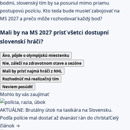
bodmi, slovenský tím by sa posunul mimo priamu
postupovú pozíciu. Kto teda bude musieť zabojovať na
MS 2027 a prečo môže rozhodovať každý bod?
Mali by na MS 2027 prísť všetci dostupní
slovenskí hráči?
Áno, pôjde o olympijskú miestenku
Nie, záleží na zdravotnom stave a sezóne
Mali by prísť najmä hráči z NHL
Rozhodnúť má realizačný tím
Neviem posúdiť
Mohlo by vás zaujímať
AKTUÁLNE: Brutálny útok na taxikára na Slovensku.
Podľa polície mal dostať až dvanásť rán do chrbta!
Celý
článok →