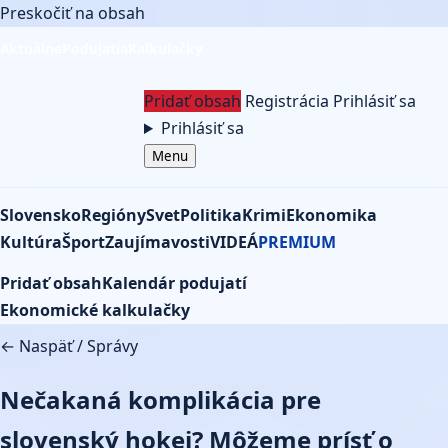
Preskočiť na obsah
Aktuálne
Podujatia
Kalkulačky
Pridať obsah
Registrácia
Prihlásiť sa
Prihlásiť sa
Menu
Slovensko
Regióny
Svet
Politika
Krimi
Ekonomika
Kultúra
Šport
Zaujímavosti
VIDEÁ
PREMIUM
Pridať obsah
Kalendár podujatí
Ekonomické kalkulačky
← Naspäť
/
Správy
Nečakaná komplikácia pre
slovenský hokej? Môžeme prísť o