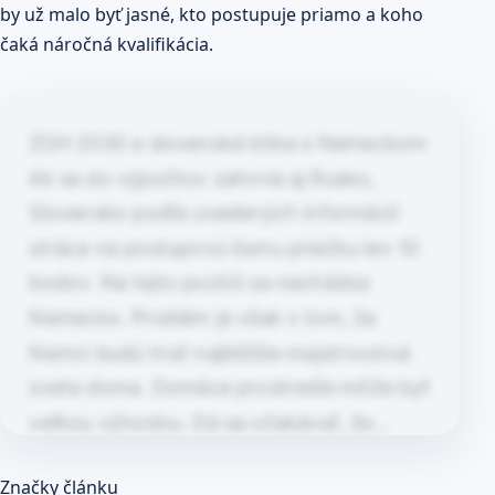
by už malo byť jasné, kto postupuje priamo a koho
čaká náročná kvalifikácia.
ZOH 2030 a slovenská bitka s Nemeckom
Ak sa do výpočtov zahrnie aj Rusko,
Slovensko podľa uvedených informácií
stráca na postupovú ôsmu priečku len 10
bodov. Na tejto pozícii sa nachádza
Nemecko. Problém je však v tom, že
Nemci budú hrať najbližšie majstrovstvá
sveta doma. Domáce prostredie môže byť
veľkou výhodou. Dá sa očakávať, že…
Článok pokračuje po kliknutí
Značky článku