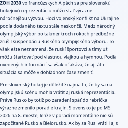
ZOH 2030
vo francúzskych Alpách sa pre slovenskú
hokejovú reprezentáciu môžu stať výrazne
náročnejšou výzvou. Hoci vojenský konflikt na Ukrajine
podľa dodaného textu stále neskončil, Medzinárodný
olympijský výbor po takmer troch rokoch predbežne
zrušil suspendáciu Ruského olympijského výboru. To
však ešte neznamená, že ruskí športovci a tímy už
môžu štartovať pod vlastnou vlajkou a hymnou. Podľa
uvedených informácií sa však očakáva, že aj táto
situácia sa môže v dohľadnom čase zmeniť.
Pre slovenský hokej je dôležité najmä to, že by sa na
olympijskú scénu mohla vrátiť aj ruská reprezentácia.
Práve
Rusko
by totiž po zaradení späť do rebríčka
výrazne zmenilo poradie krajín. Slovensko je po MS
2026 na 8. mieste, lenže v poradí momentálne nie sú
započítané Rusko a Bielorusko. Ak by sa Rusi vrátili aj s