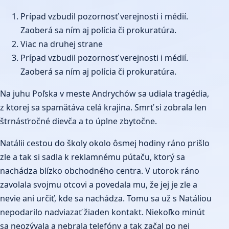
Prípad vzbudil pozornosť verejnosti i médií.
Zaoberá sa ním aj polícia či prokuratúra.
Viac na druhej strane
Prípad vzbudil pozornosť verejnosti i médií.
Zaoberá sa ním aj polícia či prokuratúra.
Na juhu Poľska v meste Andrychów sa udiala tragédia,
z ktorej sa spamätáva celá krajina. Smrť si zobrala len
štrnásťročné dievča a to úplne zbytočne.
Natálii cestou do školy okolo ôsmej hodiny ráno prišlo
zle a tak si sadla k reklamnému pútaču, ktorý sa
nachádza blízko obchodného centra. V utorok ráno
zavolala svojmu otcovi a povedala mu, že jej je zle a
nevie ani určiť, kde sa nachádza. Tomu sa už s Natáliou
nepodarilo nadviazať žiaden kontakt. Niekoľko minút
sa neozývala a nebrala telefóny a tak začal po nej