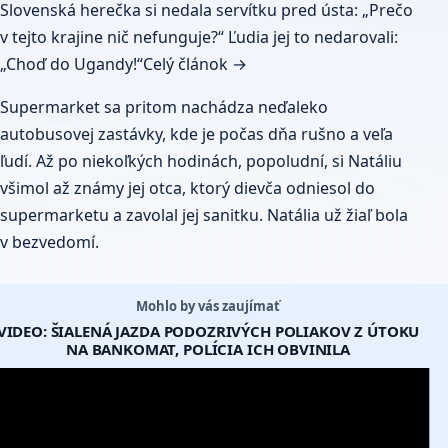
Slovenská herečka si nedala servítku pred ústa: „Prečo
v tejto krajine nič nefunguje?“ Ľudia jej to nedarovali:
„Choď do Ugandy!“
Celý článok →
Supermarket sa pritom nachádza neďaleko
autobusovej zastávky, kde je počas dňa rušno a veľa
ľudí. Až po niekoľkých hodinách, popoludní, si Natáliu
všimol až známy jej otca, ktorý dievča odniesol do
supermarketu a zavolal jej sanitku. Natália už žiaľ bola
v bezvedomí.
Mohlo by vás zaujímať
VIDEO: ŠIALENÁ JAZDA PODOZRIVÝCH POLIAKOV Z ÚTOKU
NA BANKOMAT, POLÍCIA ICH OBVINILA