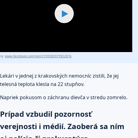
▶
roj:
www.facebook.com/reel/2109382079922816
Lekári v jednej z krakovských nemocníc zistili, že jej
telesná teplota klesla na 22 stupňov.
Napriek pokusom o záchranu dievča v stredu zomrelo.
Prípad vzbudil pozornosť
verejnosti i médií. Zaoberá sa ním