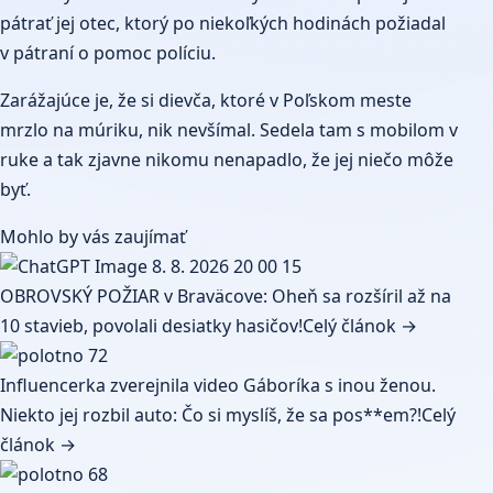
pátrať jej otec, ktorý po niekoľkých hodinách požiadal
v pátraní o pomoc políciu.
Zarážajúce je, že si dievča, ktoré v Poľskom meste
mrzlo na múriku, nik nevšímal. Sedela tam s mobilom v
ruke a tak zjavne nikomu nenapadlo, že jej niečo môže
byť.
Mohlo by vás zaujímať
OBROVSKÝ POŽIAR v Braväcove: Oheň sa rozšíril až na
10 stavieb, povolali desiatky hasičov!
Celý článok →
Influencerka zverejnila video Gáboríka s inou ženou.
Niekto jej rozbil auto: Čo si myslíš, že sa pos**em?!
Celý
článok →