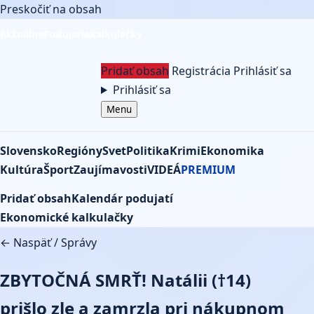
Preskočiť na obsah
Aktuálne
Podujatia
Kalkulačky
Pridať obsah
Registrácia
Prihlásiť sa
Prihlásiť sa
Menu
Slovensko
Regióny
Svet
Politika
Krimi
Ekonomika
Kultúra
Šport
Zaujímavosti
VIDEÁ
PREMIUM
Pridať obsah
Kalendár podujatí
Ekonomické kalkulačky
← Naspäť
/
Správy
ZBYTOČNÁ SMRŤ! Natálii (†14)
prišlo zle a zamrzla pri nákupnom