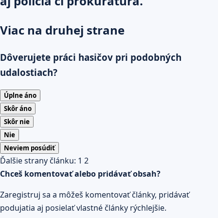
aj polícia či prokuratúra.
Viac na druhej strane
Dôverujete práci hasičov pri podobných
udalostiach?
Úplne áno
Skôr áno
Skôr nie
Nie
Neviem posúdiť
Ďalšie strany článku:
1
2
Chceš komentovať alebo pridávať obsah?
Zaregistruj sa a môžeš komentovať články, pridávať
podujatia aj posielať vlastné články rýchlejšie.