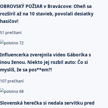
OBROVSKÝ POŽIAR v Braväcove: Oheň sa
rozšíril až na 10 stavieb, povolali desiatky
hasičov!
51 prečítaní
Influencerka zverejnila video Gáboríka s
inou ženou. Niekto jej rozbil auto: Čo si
myslíš, že sa pos**em?!
107 prečítaní
Slovenská herečka si nedala servítku pred