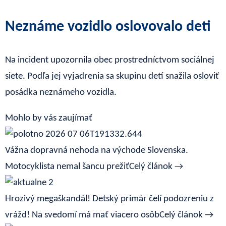
Neznáme vozidlo oslovovalo deti
Na incident upozornila obec prostredníctvom sociálnej
siete. Podľa jej vyjadrenia sa skupinu detí snažila osloviť
posádka neznámeho vozidla.
Mohlo by vás zaujímať
Vážna dopravná nehoda na východe Slovenska.
Motocyklista nemal šancu prežiť
Celý článok →
Hrozivý megaškandál! Detský primár čelí podozreniu z
vrážd! Na svedomí má mať viacero osôb
Celý článok →