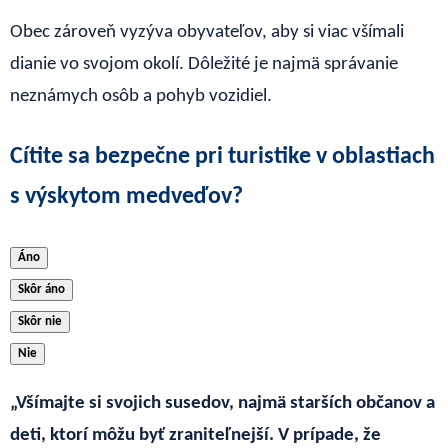
Obec zároveň vyzýva obyvateľov, aby si viac všímali
dianie vo svojom okolí. Dôležité je najmä správanie
neznámych osôb a pohyb vozidiel.
Cítite sa bezpečne pri turistike v oblastiach
s výskytom medveďov?
Áno
Skôr áno
Skôr nie
Nie
„Všímajte si svojich susedov, najmä starších občanov a
deti, ktorí môžu byť zraniteľnejší. V prípade, že