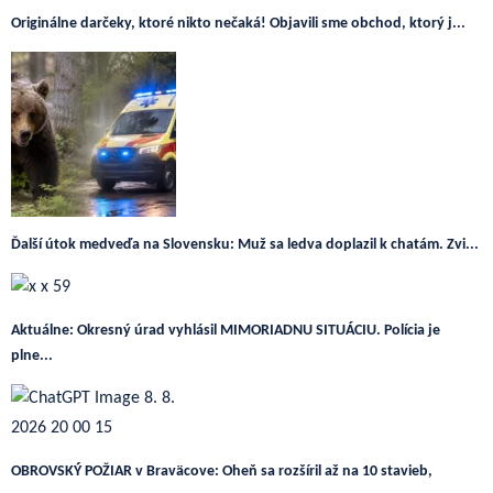
Originálne darčeky, ktoré nikto nečaká! Objavili sme obchod, ktorý j...
Ďalší útok medveďa na Slovensku: Muž sa ledva doplazil k chatám. Zvi...
Aktuálne: Okresný úrad vyhlásil MIMORIADNU SITUÁCIU. Polícia je
plne...
OBROVSKÝ POŽIAR v Braväcove: Oheň sa rozšíril až na 10 stavieb,