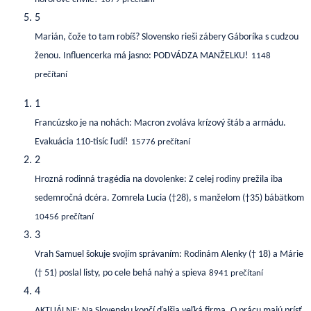
5
Marián, čože to tam robíš? Slovensko rieši zábery Gáboríka s cudzou
ženou. Influencerka má jasno: PODVÁDZA MANŽELKU!
1148
prečítaní
1
Francúzsko je na nohách: Macron zvoláva krízový štáb a armádu.
Evakuácia 110-tisíc ľudí!
15776 prečítaní
2
Hrozná rodinná tragédia na dovolenke: Z celej rodiny prežila iba
sedemročná dcéra. Zomrela Lucia (†28), s manželom (†35) bábätkom
10456 prečítaní
3
Vrah Samuel šokuje svojím správaním: Rodinám Alenky († 18) a Márie
(† 51) poslal listy, po cele behá nahý a spieva
8941 prečítaní
4
AKTUÁLNE: Na Slovensku končí ďalšia veľká firma. O prácu majú prísť