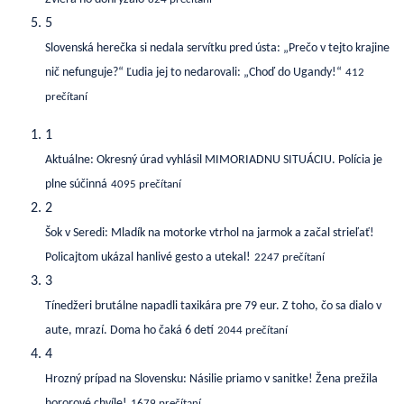
5
Slovenská herečka si nedala servítku pred ústa: „Prečo v tejto krajine
nič nefunguje?“ Ľudia jej to nedarovali: „Choď do Ugandy!“
412
prečítaní
1
Aktuálne: Okresný úrad vyhlásil MIMORIADNU SITUÁCIU. Polícia je
plne súčinná
4095 prečítaní
2
Šok v Seredi: Mladík na motorke vtrhol na jarmok a začal strieľať!
Policajtom ukázal hanlivé gesto a utekal!
2247 prečítaní
3
Tínedžeri brutálne napadli taxikára pre 79 eur. Z toho, čo sa dialo v
aute, mrazí. Doma ho čaká 6 detí
2044 prečítaní
4
Hrozný prípad na Slovensku: Násilie priamo v sanitke! Žena prežila
hororové chvíle!
1679 prečítaní