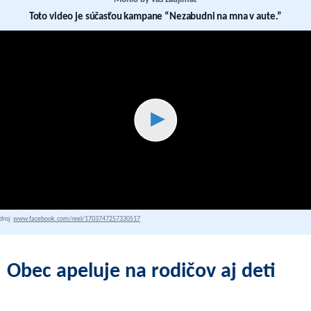
Toto video je súčasťou kampane “Nezabudni na mna v aute.”
▶
droj:
www.facebook.com/reel/1703747257330517
Obec apeluje na rodičov aj deti