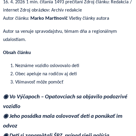
16. 4. 2026
1 min. čítania
1493 prečítaní
Zdroj článku: Redakcia /
internet
Zdroj obrázkov: Archív redakcie
Autor článku:
Marko Martinovič
Všetky články autora
Autor sa venuje spravodajstvu, témam dňa a regionálnym
udalostiam.
Obsah článku
Neznáme vozidlo oslovovalo deti
Obec apeluje na rodičov aj deti
Všímavosť môže pomôcť
◉ Vo Výčapoch – Opatovciach sa objavilo podozrivé
vozidlo
◉ Jeho posádka mala oslovovať deti a ponúkať im
odvoz
◉ Deti si zapamätali ŠPZ, prípad rieši polícia