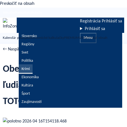
Preskočiť na obsah
Aktuálne
Podujatia
Kalkulačky
Registrácia
Prihlásiť sa
Prihlásiť sa
Slovensko
Kalendár podujatí
Ekonomické kalkulačky
PREMIUM
VIDEÁ
Menu
Pridať obsah
Regióny
← Naspäť
/
Krimi
Svet
Politika
Obec varuje rodičov! Cudzí
Krimi
Ekonomika
ľudia lákajú deti do auta. Na
Kultúra
Šport
TOTO si dajte pozor!
Zaujímavosti