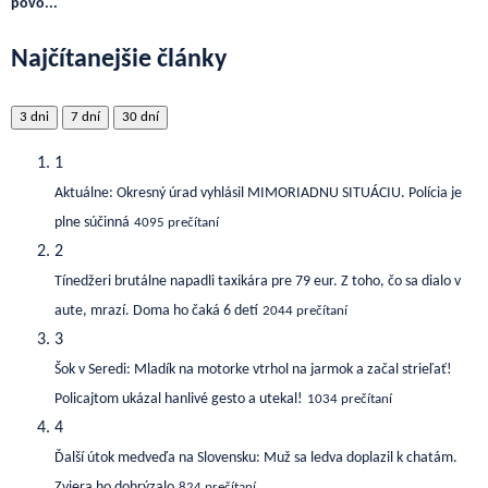
povo...
Najčítanejšie články
3 dni
7 dní
30 dní
1
Aktuálne: Okresný úrad vyhlásil MIMORIADNU SITUÁCIU. Polícia je
plne súčinná
4095 prečítaní
2
Tínedžeri brutálne napadli taxikára pre 79 eur. Z toho, čo sa dialo v
aute, mrazí. Doma ho čaká 6 detí
2044 prečítaní
3
Šok v Seredi: Mladík na motorke vtrhol na jarmok a začal strieľať!
Policajtom ukázal hanlivé gesto a utekal!
1034 prečítaní
4
Ďalší útok medveďa na Slovensku: Muž sa ledva doplazil k chatám.
Zviera ho dohrýzalo
824 prečítaní