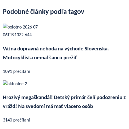
Podobné články podľa tagov
Vážna dopravná nehoda na východe Slovenska.
Motocyklista nemal šancu prežiť
1091 prečítaní
Hrozivý megaškandál! Detský primár čelí podozreniu z
vrážd! Na svedomí má mať viacero osôb
3140 prečítaní