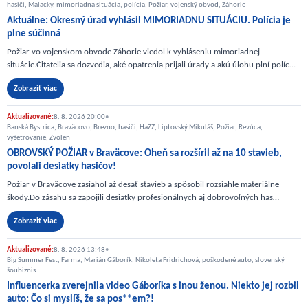
hasiči, Malacky, mimoriadna situácia, polícia, Požiar, vojenský obvod, Záhorie
Aktuálne: Okresný úrad vyhlásil MIMORIADNU SITUÁCIU. Polícia je
plne súčinná
Požiar vo vojenskom obvode Záhorie viedol k vyhláseniu mimoriadnej
situácie.Čitatelia sa dozvedia, aké opatrenia prijali úrady a akú úlohu plní políc…
Zobraziť viac
Aktualizované:
8. 8. 2026 20:00
•
Banská Bystrica, Braväcovo, Brezno, hasiči, HaZZ, Liptovský Mikuláš, Požiar, Revúca,
vyšetrovanie, Zvolen
OBROVSKÝ POŽIAR v Braväcove: Oheň sa rozšíril až na 10 stavieb,
povolali desiatky hasičov!
Požiar v Braväcove zasiahol až desať stavieb a spôsobil rozsiahle materiálne
škody.Do zásahu sa zapojili desiatky profesionálnych aj dobrovoľných has…
Zobraziť viac
Aktualizované:
8. 8. 2026 13:48
•
Big Summer Fest, Farma, Marián Gáborík, Nikoleta Fridrichová, poškodené auto, slovenský
šoubiznis
Influencerka zverejnila video Gáboríka s inou ženou. Niekto jej rozbil
auto: Čo si myslíš, že sa pos**em?!