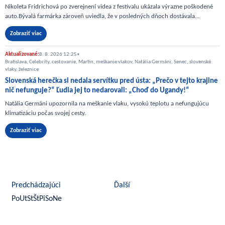
Nikoleta Fridrichová po zverejnení videa z festivalu ukázala výrazne poškodené
auto.Bývalá farmárka zároveň uviedla, že v posledných dňoch dostávala…
Zobraziť viac
Aktualizované:
8. 8. 2026 12:25
•
Bratislava, Celebrity, cestovanie, Martin, meškanie vlakov, Natália Germáni, Senec, slovenské
vlaky, železnice
Slovenská herečka si nedala servítku pred ústa: „Prečo v tejto krajine
nič nefunguje?“ Ľudia jej to nedarovali: „Choď do Ugandy!“
Natália Germáni upozornila na meškanie vlaku, vysokú teplotu a nefungujúcu
klimatizáciu počas svojej cesty.
Zobraziť viac
august 2026
Predchádzajúci
Ďalší
Po
Ut
St
Št
Pi
So
Ne