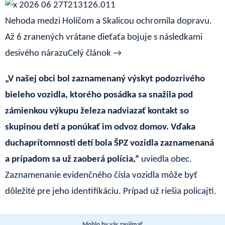
Nehoda medzi Holíčom a Skalicou ochromila dopravu.
Až 6 zranených vrátane dieťaťa bojuje s následkami
desivého nárazu
Celý článok →
„V našej obci bol zaznamenaný výskyt podozrivého
bieleho vozidla, ktorého posádka sa snažila pod
zámienkou výkupu železa nadviazať kontakt so
skupinou detí a ponúkať im odvoz domov. Vďaka
duchaprítomnosti detí bola ŠPZ vozidla zaznamenaná
a prípadom sa už zaoberá polícia,“
uviedla obec.
Zaznamenanie evidenčného čísla vozidla môže byť
dôležité pre jeho identifikáciu. Prípad už riešia policajti.
Mohlo by vás zaujímať