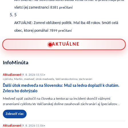
všetci jej zamestnanci
8381 prečítaní
5
AKTUÁLNE: Zomrel obľúbený politik. Mal iba 48 rokov. Smúti celá
obec, ktorej pomáhal
7899 prečítaní
AKTUÁLNE
InfoMinúta
Aktualizované:
9. 8. 2026 15:51
•
cyklista, Martin, medveď, útok medveďa, Valčianska dolina, záchranári
Ďalší útok medveďa na Slovensku: Muž sa ledva doplazil k chatám.
Zviera ho dohrýzalo
Medveď opäť zaútočil na človeka a tentoraz sa incident skončil vážnymi
zraneniami cyklistu.Vo Valčianskej doline zasahovali záchranári aj špecializov…
Zobraziť viac
Aktualizované:
9. 8. 2026 11:06
•