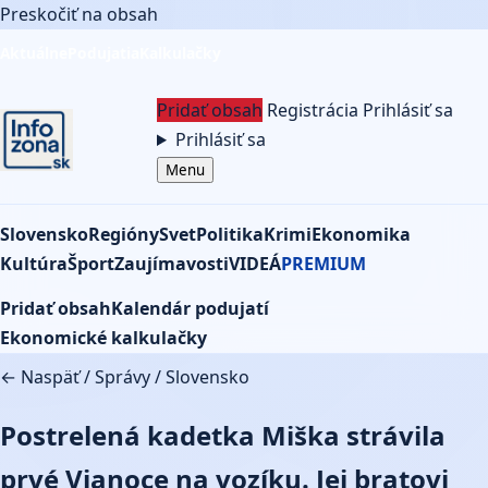
Preskočiť na obsah
Aktuálne
Podujatia
Kalkulačky
Pridať obsah
Registrácia
Prihlásiť sa
Prihlásiť sa
Menu
Slovensko
Regióny
Svet
Politika
Krimi
Ekonomika
Kultúra
Šport
Zaujímavosti
VIDEÁ
PREMIUM
Pridať obsah
Kalendár podujatí
Ekonomické kalkulačky
← Naspäť
/
Správy
/
Slovensko
Postrelená kadetka Miška strávila
prvé Vianoce na vozíku. Jej bratovi