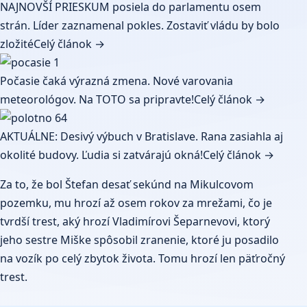
NAJNOVŠÍ PRIESKUM posiela do parlamentu osem
strán. Líder zaznamenal pokles. Zostaviť vládu by bolo
zložité
Celý článok →
Počasie čaká výrazná zmena. Nové varovania
meteorológov. Na TOTO sa pripravte!
Celý článok →
AKTUÁLNE: Desivý výbuch v Bratislave. Rana zasiahla aj
okolité budovy. Ľudia si zatvárajú okná!
Celý článok →
Za to, že bol Štefan desať sekúnd na Mikulcovom
pozemku, mu hrozí až osem rokov za mrežami, čo je
tvrdší trest, aký hrozí Vladimírovi Šeparnevovi, ktorý
jeho sestre Miške spôsobil zranenie, ktoré ju posadilo
na vozík po celý zbytok života. Tomu hrozí len päťročný
trest.