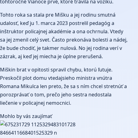
tohtoročné Vianoce prvé, ktoré trávila na vozíku.
Tohto roka sa stala pre Mišku a jej rodinu smutná
udalosť, keď ju 1. marca 2023 postrelil pedagóg a
inštruktor policajnej akadémie a ona ochrnula. Vtedy
sa jej zmenil celý svet. Často prekonáva bolesti a nádej,
že bude chodiť, je takmer nulová. No jej rodina verí v
zázrak, aj keď jej miecha je úplne prerušená.
Miškin brat v opitosti spravil chybu, ktorú ľutuje.
Preskočil plot domu vtedajsieho ministra vnútra
Romana Mikulca len preto, že sa s ním chcel stretnúť a
porozprávať o tom, prečo jeho sestra nedostala
liečenie v policajnej nemocnici.
Mohlo by vás zaujímať