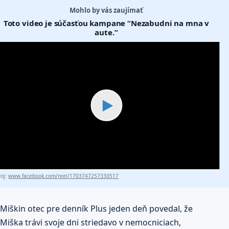
Mohlo by vás zaujímať
Toto video je súčasťou kampane “Nezabudni na mna v
aute.”
▶
roj:
www.facebook.com/reel/1703747257330517
Miškin otec pre denník Plus jeden deň povedal, že
Miška trávi svoje dni striedavo v nemocniciach,