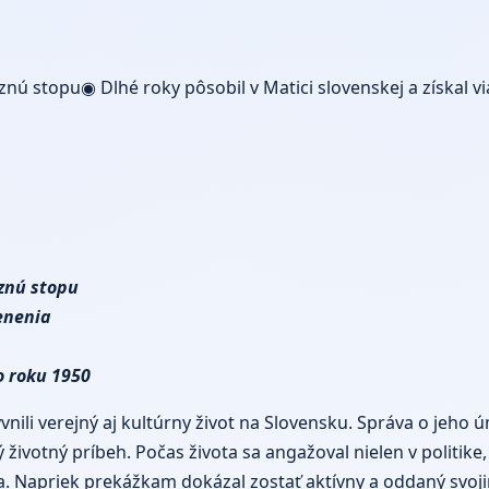
nú stopu◉ Dlhé roky pôsobil v Matici slovenskej a získal v
znú stopu
cenenia
o roku 1950
ili verejný aj kultúrny život na Slovensku. Správa o jeho úm
životný príbeh. Počas života sa angažoval nielen v politike,
ota. Napriek prekážkam dokázal zostať aktívny a oddaný svo