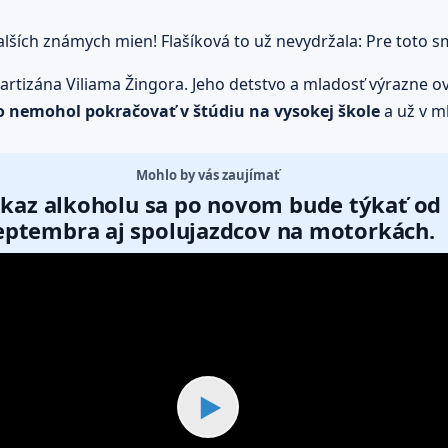
ších známych mien! Flašíková to už nevydržala: Pre toto sm
artizána Viliama Žingora. Jeho detstvo a mladosť výrazne ovp
o nemohol pokračovať v štúdiu na vysokej škole
a už v m
Mohlo by vás zaujímať
kaz alkoholu sa po novom bude týkať od
eptembra aj spolujazdcov na motorkách.
▶