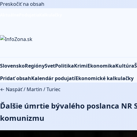
Preskočiť na obsah
Aktuálne
Podujatia
Kalkulačky
Slovensko
Regióny
Svet
Politika
Krimi
Ekonomika
Kultúra
Š
Pridať obsah
Kalendár podujatí
Ekonomické kalkulačky
← Naspäť
/
Martin
/
Turiec
Ďalšie úmrtie bývalého poslanca NR S
komunizmu