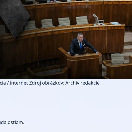
ia / internet
Zdroj obrázkov: Archív redakcie
udalostiam.