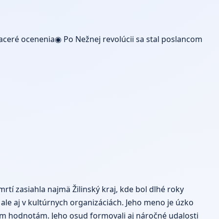
iaceré ocenenia◉ Po Nežnej revolúcii sa stal poslancom
rtí zasiahla najmä Žilinský kraj, kde bol dlhé roky
 ale aj v kultúrnych organizáciách. Jeho meno je úzko
jim hodnotám. Jeho osud formovali aj náročné udalosti