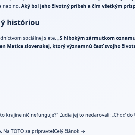
ia naplno.
Aký bol jeho životný príbeh a čím všetkým pris
ý históriou
dníctvom sociálnej siete.
„S hlbokým zármutkom oznamuje
len Matice slovenskej, ktorý významnú časť svojho života 
to krajine nič nefunguje?“ Ľudia jej to nedarovali: „Choď do
. Na TOTO sa pripravte!
Celý článok →