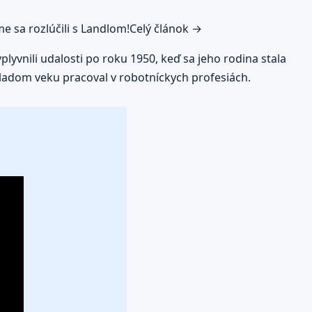
e sa rozlúčili s Landlom!
Celý článok →
lyvnili udalosti po roku 1950, keď sa jeho rodina stala
ladom veku pracoval v robotníckych profesiách.