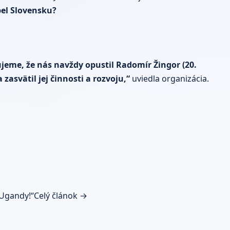
pel Slovensku?
me, že nás navždy opustil Radomír Žingor (20.
zasvätil jej činnosti a rozvoju,“
uviedla organizácia.
 Ugandy!“
Celý článok →