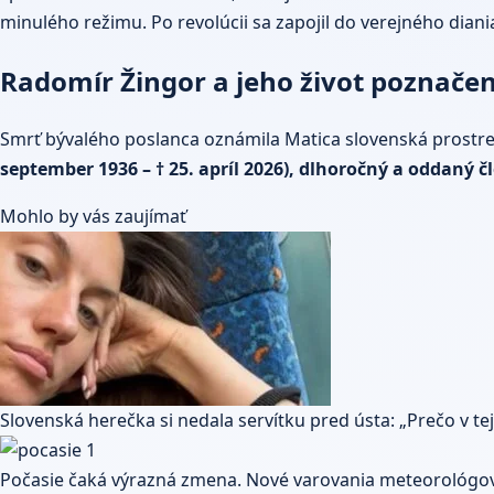
minulého režimu. Po revolúcii sa zapojil do verejného dian
Radomír Žingor a jeho život poznačen
Smrť bývalého poslanca oznámila Matica slovenská prostre
september 1936 – † 25. apríl 2026), dlhoročný a oddaný č
Mohlo by vás zaujímať
Slovenská herečka si nedala servítku pred ústa: „Prečo v tej
Počasie čaká výrazná zmena. Nové varovania meteorológov