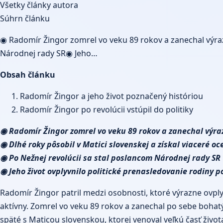
Všetky články autora
Súhrn článku
◉ Radomír Žingor zomrel vo veku 89 rokov a zanechal výraz
Národnej rady SR◉ Jeho…
Obsah článku
Radomír Žingor a jeho život poznačený históriou
Radomír Žingor po revolúcii vstúpil do politiky
◉ Radomír Žingor zomrel vo veku 89 rokov a zanechal výra
◉ Dlhé roky pôsobil v Matici slovenskej a získal viaceré o
◉ Po Nežnej revolúcii sa stal poslancom Národnej rady SR
◉ Jeho život ovplyvnilo politické prenasledovanie rodiny p
Radomír Žingor patril medzi osobnosti, ktoré výrazne ovplyvn
aktívny. Zomrel vo veku 89 rokov a zanechal po sebe bohatý 
späté s Maticou slovenskou, ktorej venoval veľkú časť živ