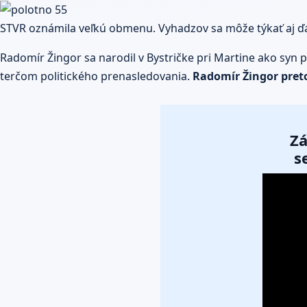
STVR oznámila veľkú obmenu. Vyhadzov sa môže týkať aj ďal
Radomír Žingor sa narodil v Bystričke pri Martine ako syn p
terčom politického prenasledovania.
Radomír Žingor pret
Zá
s