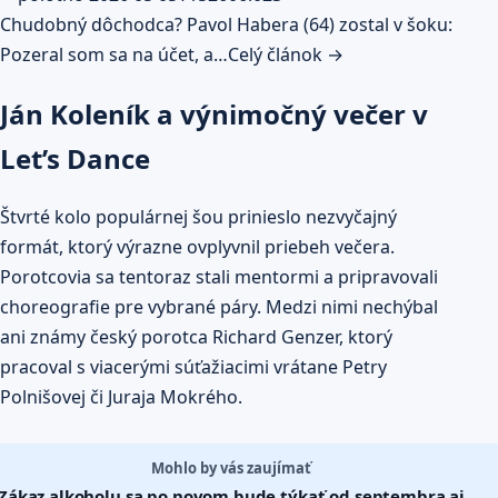
Chudobný dôchodca? Pavol Habera (64) zostal v šoku:
Pozeral som sa na účet, a…
Celý článok →
Ján Koleník a výnimočný večer v
Let’s Dance
Štvrté kolo populárnej šou prinieslo nezvyčajný
formát, ktorý výrazne ovplyvnil priebeh večera.
Porotcovia sa tentoraz stali mentormi a pripravovali
choreografie pre vybrané páry. Medzi nimi nechýbal
ani známy český porotca Richard Genzer, ktorý
pracoval s viacerými súťažiacimi vrátane Petry
Polnišovej či Juraja Mokrého.
Mohlo by vás zaujímať
Zákaz alkoholu sa po novom bude týkať od septembra aj