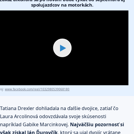
spolujazdcov na motorkách.
▶
roj:
www.facebook.com/reel/1032980539068180
Tatiana Drexler dohliadala na ďalšie dvojice, zatiaľ čo
Laura Arcolinová odovzdávala svoje skúsenosti
napríklad Gabike Marcinkovej.
Najväčšiu pozornosť si
však získal Ján Ďurovčík
, ktorý sa ujal dvojíc vrátane