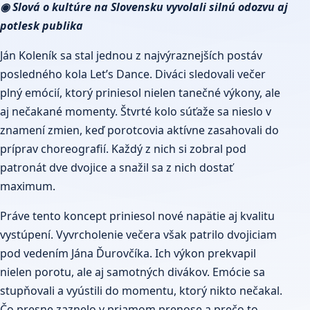
◉ Slová o kultúre na Slovensku vyvolali silnú odozvu aj
potlesk publika
Ján Koleník sa stal jednou z najvýraznejších postáv
posledného kola Let’s Dance. Diváci sledovali večer
plný emócií, ktorý priniesol nielen tanečné výkony, ale
aj nečakané momenty. Štvrté kolo súťaže sa nieslo v
znamení zmien, keď porotcovia aktívne zasahovali do
príprav choreografií. Každý z nich si zobral pod
patronát dve dvojice a snažil sa z nich dostať
maximum.
Práve tento koncept priniesol nové napätie aj kvalitu
vystúpení. Vyvrcholenie večera však patrilo dvojiciam
pod vedením Jána Ďurovčíka. Ich výkon prekvapil
nielen porotu, ale aj samotných divákov. Emócie sa
stupňovali a vyústili do momentu, ktorý nikto nečakal.
Čo presne zaznelo v priamom prenose a prečo to