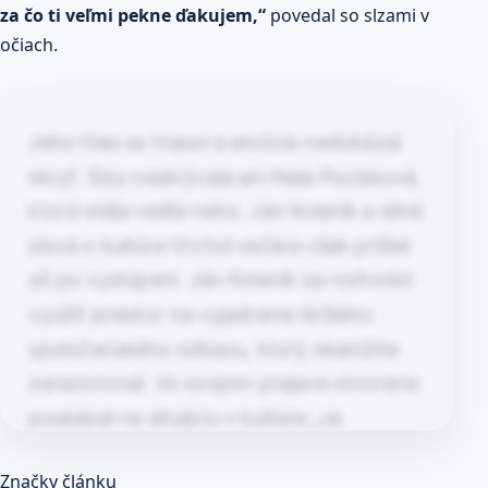
za čo ti veľmi pekne ďakujem,“
povedal so slzami v
očiach.
Jeho hlas sa triasol a emócie nedokázal
skryť. Slzy neskrývala ani Nela Pocisková,
ktorá stála vedľa neho. Ján Koleník a silné
slová o kultúre Vrchol večera však prišiel
až po vystúpení. Ján Koleník sa rozhodol
využiť priestor na vyjadrenie širšieho
spoločenského odkazu, ktorý okamžite
zarezonoval. Vo svojom prejave otvorene
poukázal na situáciu v kultúre:„Ja
chcem…
Článok pokračuje po kliknutí
Značky článku