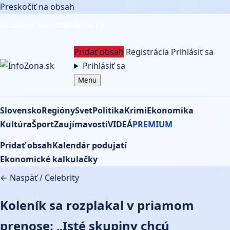
Preskočiť na obsah
Aktuálne
Podujatia
Kalkulačky
Pridať obsah
Registrácia
Prihlásiť sa
Prihlásiť sa
Menu
Slovensko
Regióny
Svet
Politika
Krimi
Ekonomika
Kultúra
Šport
Zaujímavosti
VIDEÁ
PREMIUM
Pridať obsah
Kalendár podujatí
Ekonomické kalkulačky
← Naspäť
/
Celebrity
Koleník sa rozplakal v priamom
prenose: „Isté skupiny chcú