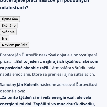
Dôverujete práci hasičov pri podobných
udalostiach?
Úplne áno
Skôr áno
Skôr nie
Nie
Neviem posúdiť
Porotca Ján Ďurovčík neskrýval dojatie a po vystúpení
priznal:
„Bol to jeden z najkrajších týždňov, aké som
za posledné obdobie zažil.“
Atmosféra v štúdiu bola
nabitá emóciami, ktoré sa preniesli aj na súťažiacich.
Samotný
Ján Koleník
následne adresoval Ďurovčíkovi
osobné slová:
„Za tento týždeň si mi veľa energie vzal, ale veľa
energie si mi dal. Zapálil si vo mne chuť k divadlu,