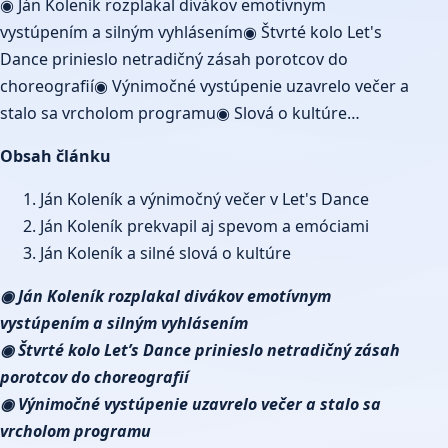
◉ Ján Koleník rozplakal divákov emotívnym
vystúpením a silným vyhlásením◉ Štvrté kolo Let's
Dance prinieslo netradičný zásah porotcov do
choreografií◉ Výnimočné vystúpenie uzavrelo večer a
stalo sa vrcholom programu◉ Slová o kultúre…
Obsah článku
Ján Koleník a výnimočný večer v Let's Dance
Ján Koleník prekvapil aj spevom a emóciami
Ján Koleník a silné slová o kultúre
◉ Ján Koleník rozplakal divákov emotívnym
vystúpením a silným vyhlásením
◉ Štvrté kolo Let’s Dance prinieslo netradičný zásah
porotcov do choreografií
◉ Výnimočné vystúpenie uzavrelo večer a stalo sa
vrcholom programu