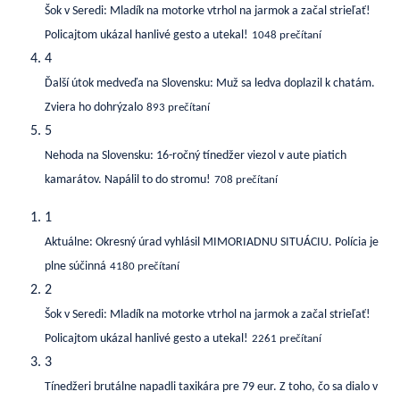
Šok v Seredi: Mladík na motorke vtrhol na jarmok a začal strieľať!
Policajtom ukázal hanlivé gesto a utekal!
1048 prečítaní
4
Ďalší útok medveďa na Slovensku: Muž sa ledva doplazil k chatám.
Zviera ho dohrýzalo
893 prečítaní
5
Nehoda na Slovensku: 16-ročný tínedžer viezol v aute piatich
kamarátov. Napálil to do stromu!
708 prečítaní
1
Aktuálne: Okresný úrad vyhlásil MIMORIADNU SITUÁCIU. Polícia je
plne súčinná
4180 prečítaní
2
Šok v Seredi: Mladík na motorke vtrhol na jarmok a začal strieľať!
Policajtom ukázal hanlivé gesto a utekal!
2261 prečítaní
3
Tínedžeri brutálne napadli taxikára pre 79 eur. Z toho, čo sa dialo v