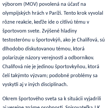
výborom (MOV) povolená na účasť na
olympijských hrách v Paríži. Tento krok vyvolal
rôzne reakcie, keďže ide o citlivú tému v
športovom svete. Zvýšené hladiny
testosterónu u športovkýň, ako je Chalífová, sú
dlhodobo diskutovanou témou, ktorá
polarizuje názory verejnosti a odborníkov.
Chalífová nie je jedinou športovkyňou, ktorá
čelí takýmto výzvam; podobné problémy sa
vyskytli aj v iných disciplínach.
Okrem športového sveta sa k situácii vyjadrili
aj verejne známe osobnosti. Spisovateľka J.K.