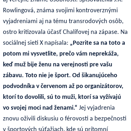
Rowlingová, známa svojimi kontroverznými
vyjadreniami aj na tému transrodových osôb,
ostro kritizovala účasť Chalífovej na zápase. Na
sociálnej sieti X napísala:
„Pozrite sa na toto a
potom mi vysvetlite, prečo vám neprekáža,
keď muž bije ženu na verejnosti pre vašu
zábavu. Toto nie je šport. Od šikanujúceho
podvodníka v červenom až po organizátorov,
ktorí to dovolili, sú to muži, ktorí sa vyžívajú
vo svojej moci nad ženami.“
Jej vyjadrenia
znovu oživili diskusiu o férovosti a bezpečnosti
v športových súťažiach, kde sú prítomní