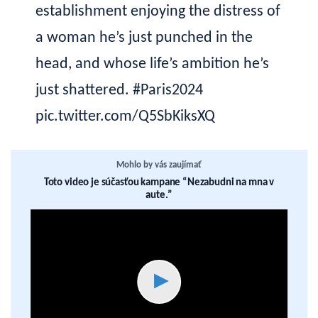
establishment enjoying the distress of
a woman he’s just punched in the
head, and whose life’s ambition he’s
just shattered.
#Paris2024
pic.twitter.com/Q5SbKiksXQ
Mohlo by vás zaujímať
Toto video je súčasťou kampane “Nezabudni na mna v
aute.”
▶