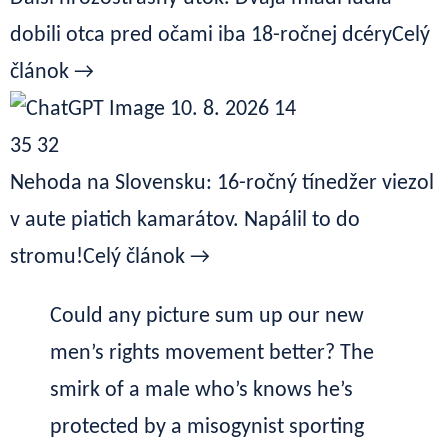
dobili otca pred očami iba 18-ročnej dcéry
Celý
článok →
Nehoda na Slovensku: 16-ročný tínedžer viezol
v aute piatich kamarátov. Napálil to do
stromu!
Celý článok →
Could any picture sum up our new
men’s rights movement better? The
smirk of a male who’s knows he’s
protected by a misogynist sporting