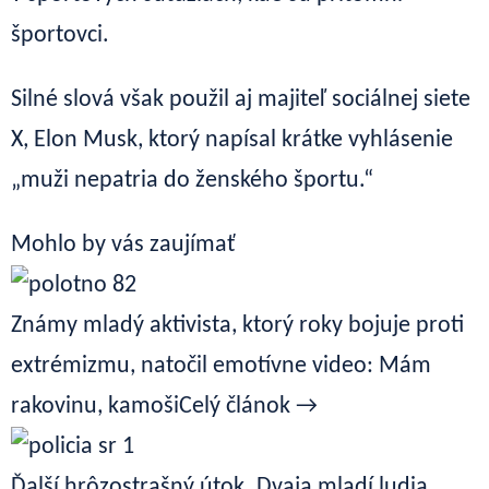
športovci.
Silné slová však použil aj majiteľ sociálnej siete
X, Elon Musk, ktorý napísal krátke vyhlásenie
„muži nepatria do ženského športu.“
Mohlo by vás zaujímať
Známy mladý aktivista, ktorý roky bojuje proti
extrémizmu, natočil emotívne video: Mám
rakovinu, kamoši
Celý článok →
Ďalší hrôzostrašný útok. Dvaja mladí ludia