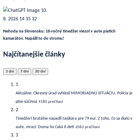
Nehoda na Slovensku: 16-ročný tínedžer viezol v aute piatich
kamarátov. Napálil to do stromu!
Najčítanejšie články
3 dni
7 dní
30 dní
1
Aktuálne: Okresný úrad vyhlásil MIMORIADNU SITUÁCIU. Polícia je
plne súčinná
4180 prečítaní
2
Tínedžeri brutálne napadli taxikára pre 79 eur. Z toho, čo sa dialo v
aute, mrazí. Doma ho čaká 6 detí
2062 prečítaní
3