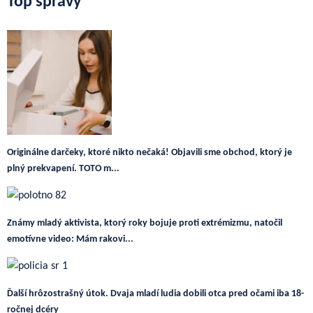
Top správy
Originálne darčeky, ktoré nikto nečaká! Objavili sme obchod, ktorý je
plný prekvapení. TOTO m...
Známy mladý aktivista, ktorý roky bojuje proti extrémizmu, natočil
emotívne video: Mám rakovi...
Ďalší hrôzostrašný útok. Dvaja mladí ludia dobili otca pred očami iba 18-
ročnej dcéry