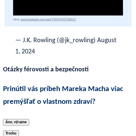
zdroj:
www.facebook.com/reel/1703747257330517
— J.K. Rowling (@jk_rowling)
August
1, 2024
Otázky férovosti a bezpečnosti
Prinútil vás príbeh Mareka Macha viac
premýšľať o vlastnom zdraví?
Áno, výrazne
Trochu