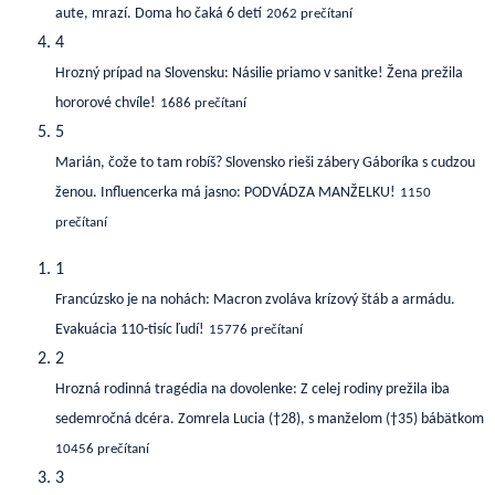
aute, mrazí. Doma ho čaká 6 detí
2062 prečítaní
4
Hrozný prípad na Slovensku: Násilie priamo v sanitke! Žena prežila
hororové chvíle!
1686 prečítaní
5
Marián, čože to tam robíš? Slovensko rieši zábery Gáboríka s cudzou
ženou. Influencerka má jasno: PODVÁDZA MANŽELKU!
1150
prečítaní
1
Francúzsko je na nohách: Macron zvoláva krízový štáb a armádu.
Evakuácia 110-tisíc ľudí!
15776 prečítaní
2
Hrozná rodinná tragédia na dovolenke: Z celej rodiny prežila iba
sedemročná dcéra. Zomrela Lucia (†28), s manželom (†35) bábätkom
10456 prečítaní
3