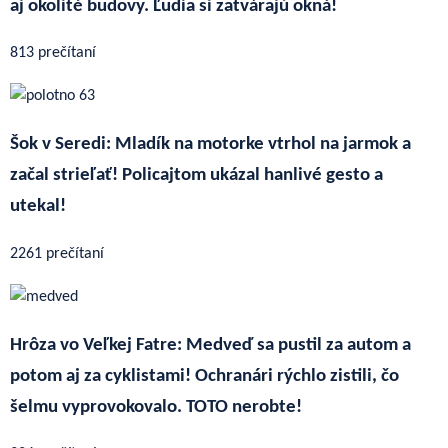
aj okolité budovy. Ľudia si zatvárajú okná!
813 prečítaní
Šok v Seredi: Mladík na motorke vtrhol na jarmok a
začal strieľať! Policajtom ukázal hanlivé gesto a
utekal!
2261 prečítaní
Hrôza vo Veľkej Fatre: Medveď sa pustil za autom a
potom aj za cyklistami! Ochranári rýchlo zistili, čo
šelmu vyprovokovalo. TOTO nerobte!