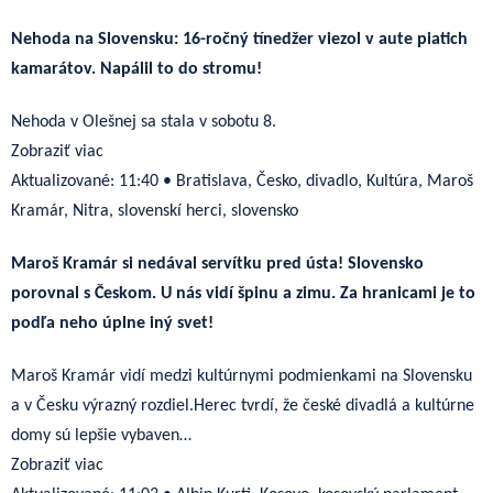
Nehoda na Slovensku: 16-ročný tínedžer viezol v aute piatich
kamarátov. Napálil to do stromu!
Nehoda v Olešnej sa stala v sobotu 8.
Zobraziť viac
Aktualizované:
11:40
•
Bratislava, Česko, divadlo, Kultúra, Maroš
Kramár, Nitra, slovenskí herci, slovensko
Maroš Kramár si nedával servítku pred ústa! Slovensko
porovnal s Českom. U nás vidí špinu a zimu. Za hranicami je to
podľa neho úplne iný svet!
Maroš Kramár vidí medzi kultúrnymi podmienkami na Slovensku
a v Česku výrazný rozdiel.Herec tvrdí, že české divadlá a kultúrne
domy sú lepšie vybaven…
Zobraziť viac