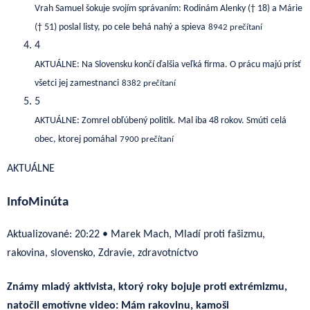
Vrah Samuel šokuje svojím správaním: Rodinám Alenky († 18) a Márie
(† 51) poslal listy, po cele behá nahý a spieva
8942 prečítaní
4
AKTUÁLNE: Na Slovensku končí ďalšia veľká firma. O prácu majú prísť
všetci jej zamestnanci
8382 prečítaní
5
AKTUÁLNE: Zomrel obľúbený politik. Mal iba 48 rokov. Smúti celá
obec, ktorej pomáhal
7900 prečítaní
AKTUÁLNE
InfoMinúta
Aktualizované:
20:22
•
Marek Mach, Mladí proti fašizmu,
rakovina, slovensko, Zdravie, zdravotníctvo
Známy mladý aktivista, ktorý roky bojuje proti extrémizmu,
natočil emotívne video: Mám rakovinu, kamoši