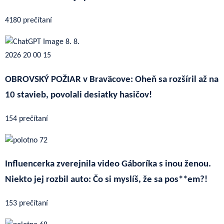
4180 prečítaní
OBROVSKÝ POŽIAR v Braväcove: Oheň sa rozšíril až na
10 stavieb, povolali desiatky hasičov!
154 prečítaní
Influencerka zverejnila video Gáboríka s inou ženou.
Niekto jej rozbil auto: Čo si myslíš, že sa pos**em?!
153 prečítaní