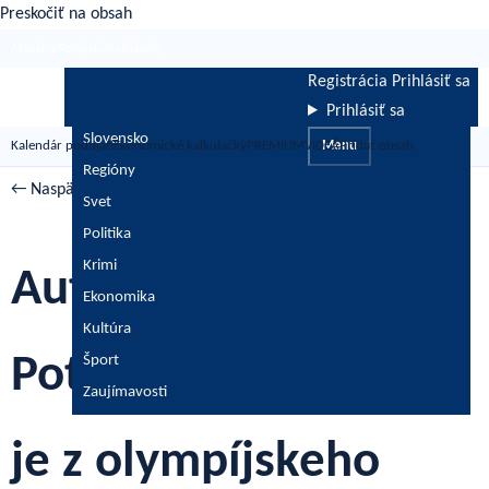
Preskočiť na obsah
Aktuálne
Podujatia
Kalkulačky
Registrácia
Prihlásiť sa
Prihlásiť sa
Slovensko
Kalendár podujatí
Ekonomické kalkulačky
PREMIUM
VIDEÁ
Menu
Pridať obsah
Regióny
← Naspäť
/
Správy
Svet
Politika
Krimi
Autorka Harryho
Ekonomika
Kultúra
Pottera, Rowlingová,
Šport
Zaujímavosti
je z olympíjskeho