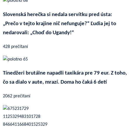
Slovenská herečka si nedala servítku pred ústa:
„Prečo v tejto krajine nič nefunguje?“ Ľudia jej to
nedarovali: „Choď do Ugandy!“
428 prečítaní
Tínedžeri brutálne napadli taxikára pre 79 eur. Z toho,
čo sa dialo v aute, mrazí. Doma ho čaká 6 detí
2062 prečítaní