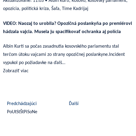
Aktualizované:
11:03
•
Albin Kurti, Kosovo, kosovský parlament,
opozícia, politická kríza, Šaľa, Time Kadrijaj
VIDEO: Naozaj to urobila? Opozičná poslankyňa po premiérovi
hádzala vajcia. Musela ju spacifikovať ochranka aj polícia
Albin Kurti sa počas zasadnutia kosovského parlamentu stal
terčom útoku vajcami zo strany opozičnej poslankyne.Incident
vypukol po požiadavke na ďalš…
Zobraziť viac
august 2026
Predchádzajúci
Ďalší
Po
Ut
St
Št
Pi
So
Ne