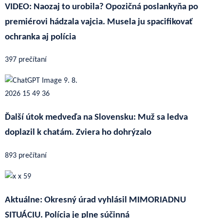
VIDEO: Naozaj to urobila? Opozičná poslankyňa po
premiérovi hádzala vajcia. Musela ju spacifikovať
ochranka aj polícia
397 prečítaní
Ďalší útok medveďa na Slovensku: Muž sa ledva
doplazil k chatám. Zviera ho dohrýzalo
893 prečítaní
Aktuálne: Okresný úrad vyhlásil MIMORIADNU
SITUÁCIU. Polícia je plne súčinná