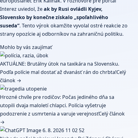
europoslanec Erik Kaliňák. V rozhovore pre portál
Interez uviedol, že
ak by Rusi ovládli Kyjev,
Slovensko by konečne získalo „spoľahlivého
suseda“
. Tento výrok okamžite vyvolal ostré reakcie zo
strany opozície aj odborníkov na zahraničnú politiku.
Mohlo by vás zaujímať
AKTUÁLNE: Brutálny útok na taxikára na Slovensku.
Podľa polície mal dostať až dvanásť rán do chrbta!
Celý
článok →
Hrozné chvíle pre rodičov: Počas jediného dňa sa
utopili dvaja maloletí chlapci. Polícia vyšetruje
podozrenie z usmrtenia a varuje verejnosť
Celý článok
→