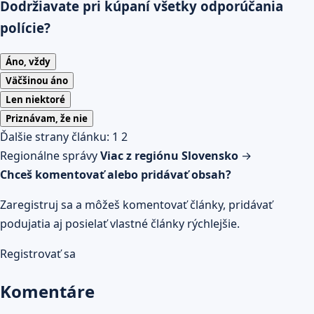
Dodržiavate pri kúpaní všetky odporúčania
polície?
Áno, vždy
Väčšinou áno
Len niektoré
Priznávam, že nie
Ďalšie strany článku:
1
2
Regionálne správy
Viac z regiónu Slovensko
→
Chceš komentovať alebo pridávať obsah?
Zaregistruj sa a môžeš komentovať články, pridávať
podujatia aj posielať vlastné články rýchlejšie.
Registrovať sa
Komentáre