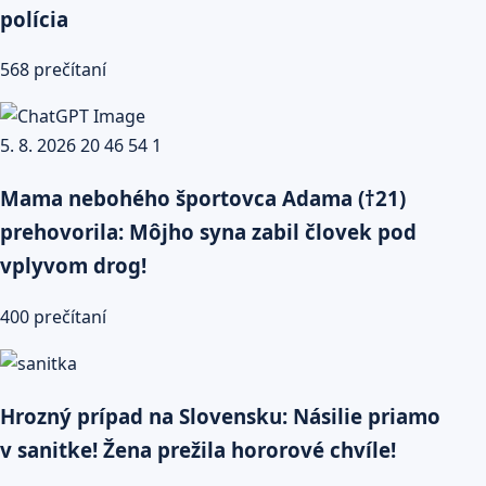
polícia
568 prečítaní
Mama nebohého športovca Adama (†21)
prehovorila: Môjho syna zabil človek pod
vplyvom drog!
400 prečítaní
Hrozný prípad na Slovensku: Násilie priamo
v sanitke! Žena prežila hororové chvíle!