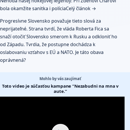
Nehoda našej hokejovej legendy: Pri Zdenovi Chárovi
bola okamžite sanitka i polícia
Celý článok →
Progresívne Slovensko považuje tieto slová za
neprijateľné. Strana tvrdí, že vláda Roberta Fica sa
snaží otočiť Slovensko smerom k Rusku a odkloniť ho
od Západu. Tvrdia, že postupne dochádza k
oslabovaniu vzťahov s EÚ a NATO. Je táto obava
oprávnená?
Mohlo by vás zaujímať
Toto video je súčasťou kampane “Nezabudni na mna v
aute.”