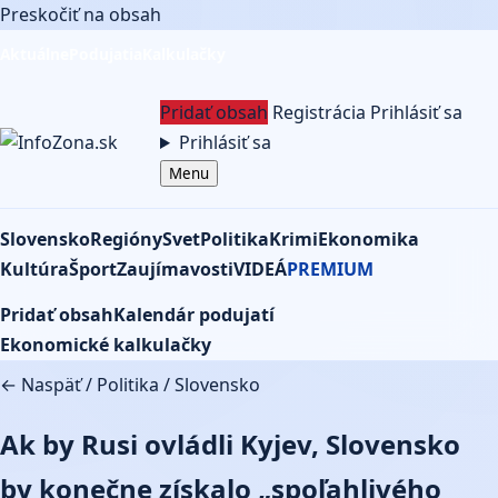
Preskočiť na obsah
Aktuálne
Podujatia
Kalkulačky
Pridať obsah
Registrácia
Prihlásiť sa
Prihlásiť sa
Menu
Slovensko
Regióny
Svet
Politika
Krimi
Ekonomika
Kultúra
Šport
Zaujímavosti
VIDEÁ
PREMIUM
Pridať obsah
Kalendár podujatí
Ekonomické kalkulačky
← Naspäť
/
Politika
/
Slovensko
Ak by Rusi ovládli Kyjev, Slovensko
by konečne získalo „spoľahlivého