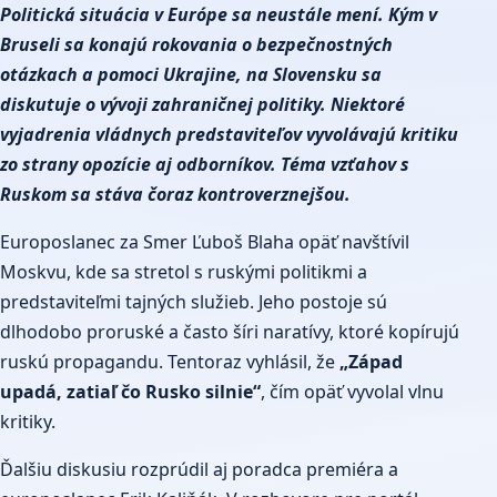
Politická situácia v Európe sa neustále mení. Kým v
Bruseli sa konajú rokovania o bezpečnostných
otázkach a pomoci Ukrajine, na Slovensku sa
diskutuje o vývoji zahraničnej politiky. Niektoré
vyjadrenia vládnych predstaviteľov vyvolávajú kritiku
zo strany opozície aj odborníkov. Téma vzťahov s
Ruskom sa stáva čoraz kontroverznejšou.
Europoslanec za Smer Ľuboš Blaha opäť navštívil
Moskvu, kde sa stretol s ruskými politikmi a
predstaviteľmi tajných služieb. Jeho postoje sú
dlhodobo proruské a často šíri naratívy, ktoré kopírujú
ruskú propagandu. Tentoraz vyhlásil, že
„Západ
upadá, zatiaľ čo Rusko silnie“
, čím opäť vyvolal vlnu
kritiky.
Ďalšiu diskusiu rozprúdil aj poradca premiéra a