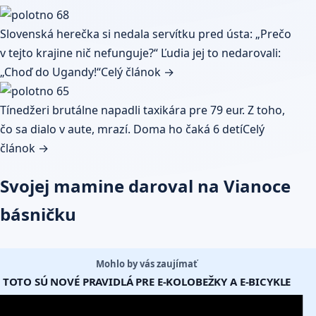
Slovenská herečka si nedala servítku pred ústa: „Prečo
v tejto krajine nič nefunguje?“ Ľudia jej to nedarovali:
„Choď do Ugandy!“
Celý článok →
Tínedžeri brutálne napadli taxikára pre 79 eur. Z toho,
čo sa dialo v aute, mrazí. Doma ho čaká 6 detí
Celý
článok →
Svojej mamine daroval na Vianoce
básničku
Mohlo by vás zaujímať
TOTO SÚ NOVÉ PRAVIDLÁ PRE E-KOLOBEŽKY A E-BICYKLE