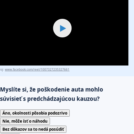
▶
roj:
www.facebook.com/reel/1007327235327661
Myslíte si, že poškodenie auta mohlo
súvisieť s predchádzajúcou kauzou?
Áno, okolnosti pôsobia podozrivo
Nie, môže ísť o náhodu
Bez dôkazov sa to nedá posúdiť