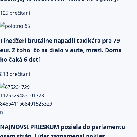
125 prečítaní
Tínedžeri brutálne napadli taxikára pre 79
eur. Z toho, čo sa dialo v aute, mrazí. Doma
ho čaká 6 detí
813 prečítaní
NAJNOVŠÍ PRIESKUM posiela do parlamentu
osem strán. Líder zaznamenal pokles.