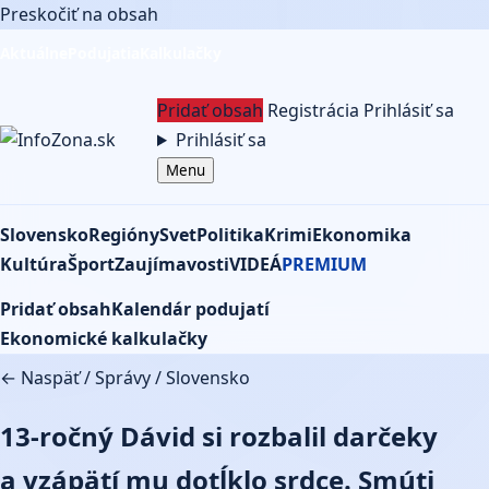
Preskočiť na obsah
Aktuálne
Podujatia
Kalkulačky
Pridať obsah
Registrácia
Prihlásiť sa
Prihlásiť sa
Menu
Slovensko
Regióny
Svet
Politika
Krimi
Ekonomika
Kultúra
Šport
Zaujímavosti
VIDEÁ
PREMIUM
Pridať obsah
Kalendár podujatí
Ekonomické kalkulačky
← Naspäť
/
Správy
/
Slovensko
13-ročný Dávid si rozbalil darčeky
a vzápätí mu dotĺklo srdce. Smúti