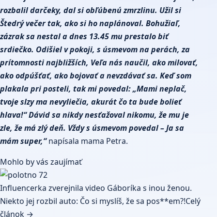
rozbalil darčeky, dal si obľúbenú zmrzlinu. Užil si
Štedrý večer tak, ako si ho naplánoval. Bohužiaľ,
zázrak sa nestal a dnes 13.45 mu prestalo biť
srdiečko. Odišiel v pokoji, s úsmevom na perách, za
prítomnosti najbližších, Veľa nás naučil, ako milovať,
ako odpúšťať, ako bojovať a nevzdávať sa. Keď som
plakala pri posteli, tak mi povedal: „Mami neplač,
tvoje slzy ma nevyliečia, akurát čo ta bude bolieť
hlava!“ Dávid sa nikdy nesťažoval nikomu, že mu je
zle, že má zlý deň. Vždy s úsmevom povedal – Ja sa
mám super,“
napísala mama Petra.
Mohlo by vás zaujímať
Influencerka zverejnila video Gáboríka s inou ženou.
Niekto jej rozbil auto: Čo si myslíš, že sa pos**em?!
Celý
článok →