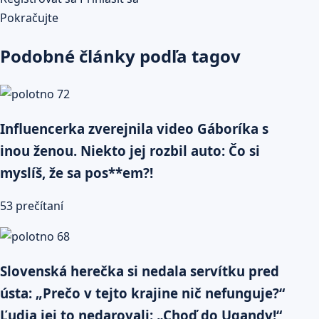
Pokračujte
Podobné články podľa tagov
Influencerka zverejnila video Gáboríka s
inou ženou. Niekto jej rozbil auto: Čo si
myslíš, že sa pos**em?!
53 prečítaní
Slovenská herečka si nedala servítku pred
ústa: „Prečo v tejto krajine nič nefunguje?“
Ľudia jej to nedarovali: „Choď do Ugandy!“