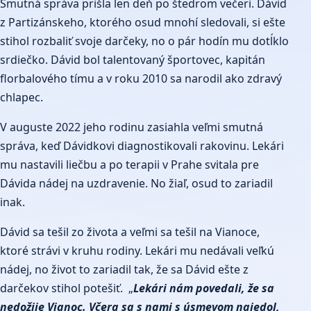
Smutná správa prišla len deň po štedrom večeri. Dávid
z Partizánskeho, ktorého osud mnohí sledovali, si ešte
stihol rozbaliť svoje darčeky, no o pár hodín mu dotĺklo
srdiečko. Dávid bol talentovaný športovec, kapitán
florbalového tímu a v roku 2010 sa narodil ako zdravý
chlapec.
V auguste 2022 jeho rodinu zasiahla veľmi smutná
správa, keď Dávidkovi diagnostikovali rakovinu. Lekári
mu nastavili liečbu a po terapii v Prahe svitala pre
Dávida nádej na uzdravenie. No žiaľ, osud to zariadil
inak.
Dávid sa tešil zo života a veľmi sa tešil na Vianoce,
ktoré strávi v kruhu rodiny. Lekári mu nedávali veľkú
nádej, no život to zariadil tak, že sa Dávid ešte z
darčekov stihol potešiť. „
Lekári nám povedali, že sa
nedožije Vianoc. Včera sa s nami s úsmevom najedol,