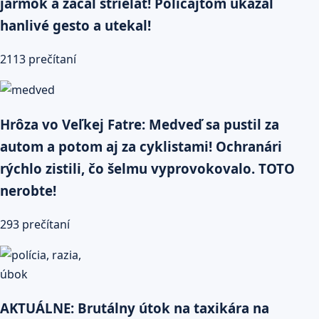
jarmok a začal strieľať! Policajtom ukázal
hanlivé gesto a utekal!
2113 prečítaní
Hrôza vo Veľkej Fatre: Medveď sa pustil za
autom a potom aj za cyklistami! Ochranári
rýchlo zistili, čo šelmu vyprovokovalo. TOTO
nerobte!
293 prečítaní
AKTUÁLNE: Brutálny útok na taxikára na