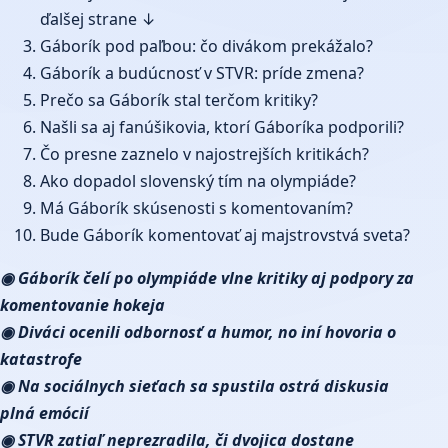
ďalšej strane ↓
Gáborík pod paľbou: čo divákom prekážalo?
Gáborík a budúcnosť v STVR: príde zmena?
Prečo sa Gáborík stal terčom kritiky?
Našli sa aj fanúšikovia, ktorí Gáboríka podporili?
Čo presne zaznelo v najostrejších kritikách?
Ako dopadol slovenský tím na olympiáde?
Má Gáborík skúsenosti s komentovaním?
Bude Gáborík komentovať aj majstrovstvá sveta?
◉ Gáborík čelí po olympiáde vlne kritiky aj podpory za
komentovanie hokeja
◉ Diváci ocenili odbornosť a humor, no iní hovoria o
katastrofe
◉ Na sociálnych sieťach sa spustila ostrá diskusia
plná emócií
◉ STVR zatiaľ neprezradila, či dvojica dostane