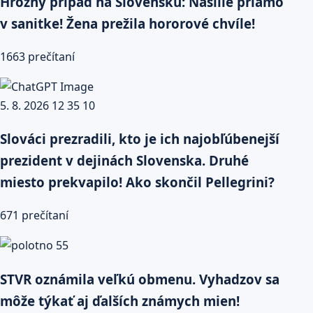
Hrozný prípad na Slovensku: Násilie priamo
v sanitke! Žena prežila hororové chvíle!
1663 prečítaní
Slováci prezradili, kto je ich najobľúbenejší
prezident v dejinách Slovenska. Druhé
miesto prekvapilo! Ako skončil Pellegrini?
671 prečítaní
STVR oznámila veľkú obmenu. Vyhadzov sa
môže týkať aj ďalších známych mien!