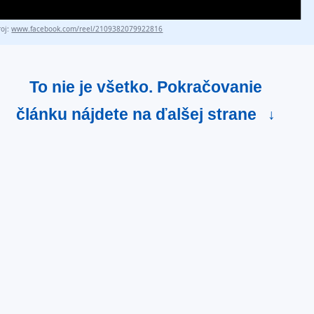
roj:
www.facebook.com/reel/2109382079922816
To nie je všetko. Pokračovanie
článku nájdete na ďalšej strane
↓