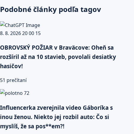
Podobné články podľa tagov
OBROVSKÝ POŽIAR v Braväcove: Oheň sa
rozšíril až na 10 stavieb, povolali desiatky
hasičov!
51 prečítaní
Influencerka zverejnila video Gáboríka s
inou ženou. Niekto jej rozbil auto: Čo si
myslíš, že sa pos**em?!