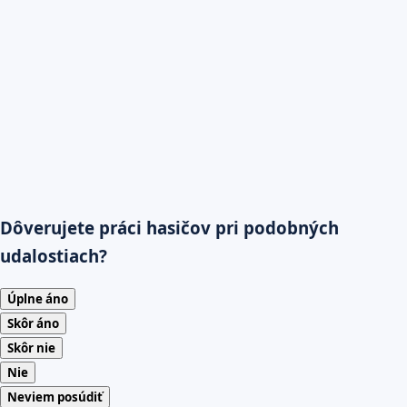
Dôverujete práci hasičov pri podobných
udalostiach?
Úplne áno
Skôr áno
Skôr nie
Nie
Neviem posúdiť