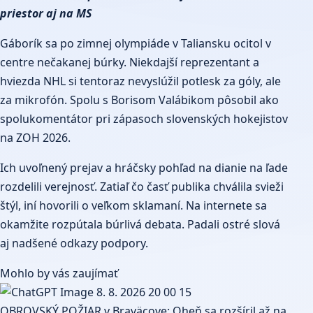
priestor aj na MS
Gáborík sa po zimnej olympiáde v Taliansku ocitol v
centre nečakanej búrky. Niekdajší reprezentant a
hviezda NHL si tentoraz nevyslúžil potlesk za góly, ale
za mikrofón. Spolu s Borisom Valábikom pôsobil ako
spolukomentátor pri zápasoch slovenských hokejistov
na ZOH 2026.
Ich uvoľnený prejav a hráčsky pohľad na dianie na ľade
rozdelili verejnosť. Zatiaľ čo časť publika chválila svieži
štýl, iní hovorili o veľkom sklamaní. Na internete sa
okamžite rozpútala búrlivá debata. Padali ostré slová
aj nadšené odkazy podpory.
Mohlo by vás zaujímať
OBROVSKÝ POŽIAR v Braväcove: Oheň sa rozšíril až na