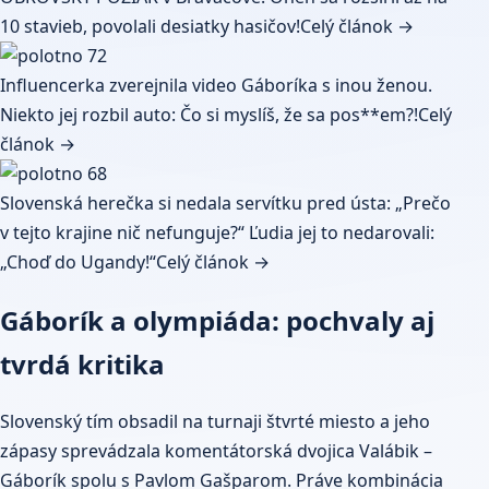
10 stavieb, povolali desiatky hasičov!
Celý článok →
Influencerka zverejnila video Gáboríka s inou ženou.
Niekto jej rozbil auto: Čo si myslíš, že sa pos**em?!
Celý
článok →
Slovenská herečka si nedala servítku pred ústa: „Prečo
v tejto krajine nič nefunguje?“ Ľudia jej to nedarovali:
„Choď do Ugandy!“
Celý článok →
Gáborík a olympiáda: pochvaly aj
tvrdá kritika
Slovenský tím obsadil na turnaji štvrté miesto a jeho
zápasy sprevádzala komentátorská dvojica Valábik –
Gáborík spolu s Pavlom Gašparom. Práve kombinácia