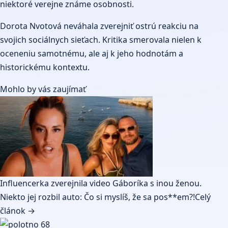
niektoré verejne známe osobnosti.
Dorota Nvotová neváhala zverejniť ostrú reakciu na
svojich sociálnych sieťach. Kritika smerovala nielen k
oceneniu samotnému, ale aj k jeho hodnotám a
historickému kontextu.
Mohlo by vás zaujímať
Influencerka zverejnila video Gáboríka s inou ženou.
Niekto jej rozbil auto: Čo si myslíš, že sa pos**em?!
Celý
článok →