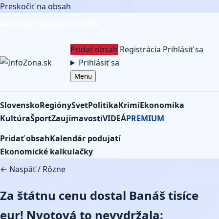
Preskočiť na obsah
Aktuálne
Podujatia
Kalkulačky
Pridať obsah
Registrácia
Prihlásiť sa
Prihlásiť sa
Menu
Slovensko
Regióny
Svet
Politika
Krimi
Ekonomika
Kultúra
Šport
Zaujímavosti
VIDEÁ
PREMIUM
Pridať obsah
Kalendár podujatí
Ekonomické kalkulačky
← Naspäť
/
Rôzne
Za štátnu cenu dostal Banáš tisíce
eur! Nvotová to nevydržala: