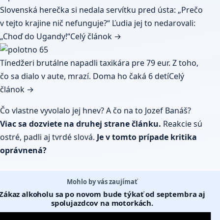
Slovenská herečka si nedala servítku pred ústa: „Prečo
v tejto krajine nič nefunguje?“ Ľudia jej to nedarovali:
„Choď do Ugandy!“
Celý článok →
Tínedžeri brutálne napadli taxikára pre 79 eur. Z toho,
čo sa dialo v aute, mrazí. Doma ho čaká 6 detí
Celý
článok →
Čo vlastne vyvolalo jej hnev? A čo na to Jozef Banáš?
Viac sa dozviete na druhej strane článku.
Reakcie sú
ostré, padli aj tvrdé slová.
Je v tomto prípade kritika
oprávnená?
Mohlo by vás zaujímať
Zákaz alkoholu sa po novom bude týkať od septembra aj
spolujazdcov na motorkách.