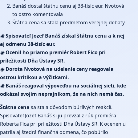
Banáš dostal štátnu cenu aj 38-tisíc eur. Nvotová
to ostro komentovala
Štátna cena sa stala predmetom verejnej debaty
◉
Spisovateľ Jozef Banáš získal štátnu cenu a k nej
aj odmenu 38-tisíc eur.
◉
Ocenil ho priamo premiér Robert Fico pri
príležitosti Dňa Ústavy SR.
◉
Dorota Nvotová na udelenie ceny reagovala
ostrou kritikou a výčitkami.
◉
Banáš reagoval výpoveďou na sociálnej sieti, kde
odkázal svojim neprajníkom, že na nich nemá čas.
Štátna cena
sa stala dôvodom búrlivých reakcií.
Spisovateľ Jozef Banáš si ju prevzal z rúk premiéra
Roberta Fica pri príležitosti Dňa Ústavy SR. K oceneniu
patrila aj štedrá finančná odmena, čo pobúrilo