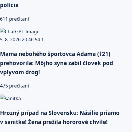
polícia
611 prečítaní
Mama nebohého športovca Adama (†21)
prehovorila: Môjho syna zabil človek pod
vplyvom drog!
475 prečítaní
Hrozný prípad na Slovensku: Násilie priamo
v sanitke! Žena prežila hororové chvíle!