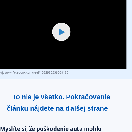
▶
roj:
www.facebook.com/reel/1032980539068180
To nie je všetko. Pokračovanie
článku nájdete na ďalšej strane
↓
Myslíte si, že poškodenie auta mohlo