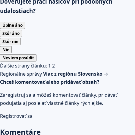
Dôverujete práci hasičov pri podobných
udalostiach?
Úplne áno
Skôr áno
Skôr nie
Nie
Neviem posúdiť
Ďalšie strany článku:
1
2
Regionálne správy
Viac z regiónu Slovensko
→
Chceš komentovať alebo pridávať obsah?
Zaregistruj sa a môžeš komentovať články, pridávať
podujatia aj posielať vlastné články rýchlejšie.
Registrovať sa
Komentáre