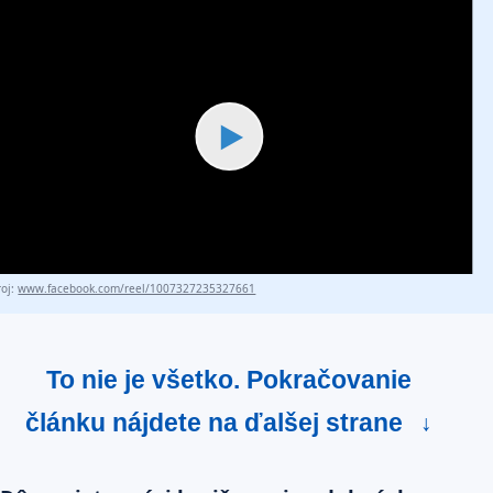
▶
roj:
www.facebook.com/reel/1007327235327661
To nie je všetko. Pokračovanie
článku nájdete na ďalšej strane
↓