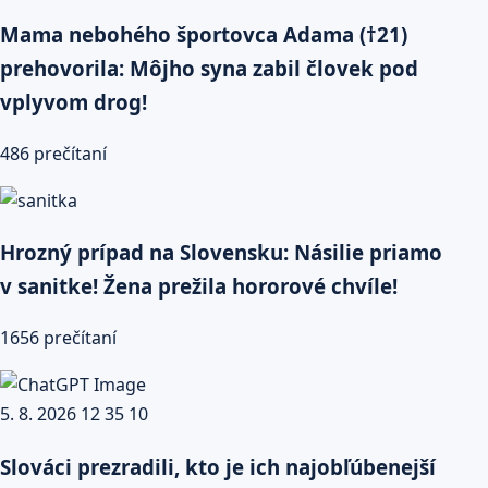
Mama nebohého športovca Adama (†21)
prehovorila: Môjho syna zabil človek pod
vplyvom drog!
486 prečítaní
Hrozný prípad na Slovensku: Násilie priamo
v sanitke! Žena prežila hororové chvíle!
1656 prečítaní
Slováci prezradili, kto je ich najobľúbenejší