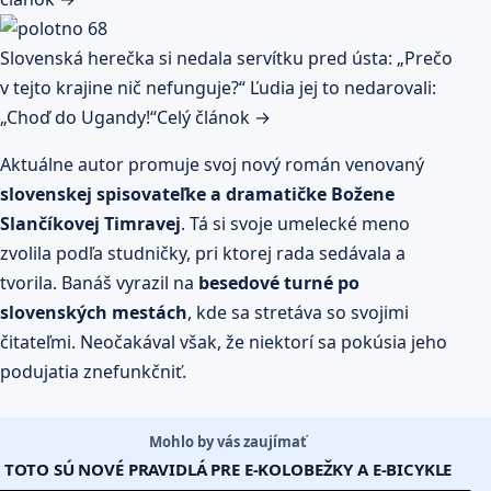
Slovenská herečka si nedala servítku pred ústa: „Prečo
v tejto krajine nič nefunguje?“ Ľudia jej to nedarovali:
„Choď do Ugandy!“
Celý článok →
Aktuálne autor promuje svoj nový román venovaný
slovenskej spisovateľke a dramatičke Božene
Slančíkovej Timravej
. Tá si svoje umelecké meno
zvolila podľa studničky, pri ktorej rada sedávala a
tvorila. Banáš vyrazil na
besedové turné po
slovenských mestách
, kde sa stretáva so svojimi
čitateľmi. Neočakával však, že niektorí sa pokúsia jeho
podujatia znefunkčniť.
Mohlo by vás zaujímať
TOTO SÚ NOVÉ PRAVIDLÁ PRE E-KOLOBEŽKY A E-BICYKLE