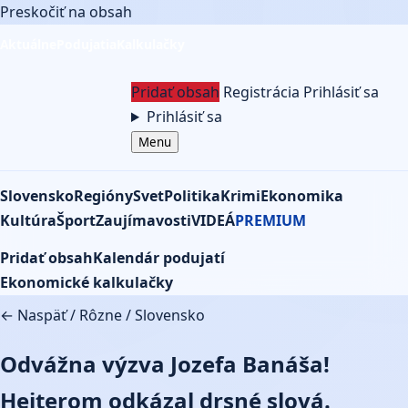
Preskočiť na obsah
Aktuálne
Podujatia
Kalkulačky
Pridať obsah
Registrácia
Prihlásiť sa
Prihlásiť sa
Menu
Slovensko
Regióny
Svet
Politika
Krimi
Ekonomika
Kultúra
Šport
Zaujímavosti
VIDEÁ
PREMIUM
Pridať obsah
Kalendár podujatí
Ekonomické kalkulačky
← Naspäť
/
Rôzne
/
Slovensko
Odvážna výzva Jozefa Banáša!
Hejterom odkázal drsné slová.