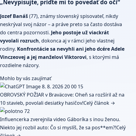
„Nevypisujte, príďte mi to povedať do očí“
Jozef Banáš
(77), známy slovenský spisovateľ, nikdy
neskrýval svoj názor – a práve preto sa často dostáva
do centra pozornosti.
Jeho postoje už viackrát
vyvolali rozruch
, dokonca aj v rámci jeho vlastnej
rodiny.
Konfrontácie sa nevyhli ani jeho dcére Adele
Vinczeovej a jej manželovi Viktorovi
, s ktorými má
rozdielne názory.
Mohlo by vás zaujímať
OBROVSKÝ POŽIAR v Braväcove: Oheň sa rozšíril až na
10 stavieb, povolali desiatky hasičov!
Celý článok →
Influencerka zverejnila video Gáboríka s inou ženou.
Niekto jej rozbil auto: Čo si myslíš, že sa pos**em?!
Celý
článok →