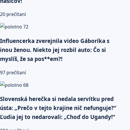
hasičov!
20 prečítaní
Influencerka zverejnila video Gáboríka s
inou ženou. Niekto jej rozbil auto: Čo si
myslíš, že sa pos**em?!
97 prečítaní
Slovenská herečka si nedala servítku pred
ústa: „Prečo v tejto krajine nič nefunguje?“
Ľudia jej to nedarovali: „Choď do Ugandy!“