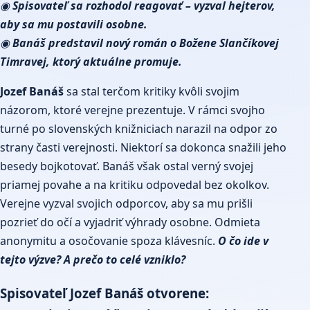
◉
Spisovateľ sa rozhodol reagovať – vyzval hejterov,
aby sa mu postavili osobne.
◉
Banáš predstavil nový román o Božene Slančíkovej
Timravej, ktorý aktuálne promuje.
Jozef Banáš
sa stal terčom kritiky kvôli svojim
názorom, ktoré verejne prezentuje. V rámci svojho
turné po slovenských knižniciach narazil na odpor zo
strany časti verejnosti. Niektorí sa dokonca snažili jeho
besedy bojkotovať. Banáš však ostal verný svojej
priamej povahe a na kritiku odpovedal bez okolkov.
Verejne vyzval svojich odporcov, aby sa mu prišli
pozrieť do očí a vyjadriť výhrady osobne. Odmieta
anonymitu a osočovanie spoza klávesníc.
O čo ide v
tejto výzve? A prečo to celé vzniklo?
Spisovateľ Jozef Banáš otvorene: