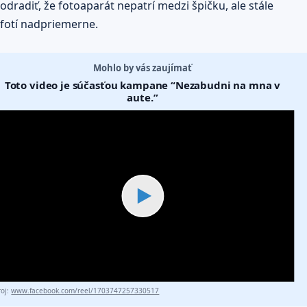
odradiť, že fotoaparát nepatrí medzi špičku, ale stále
fotí nadpriemerne.
Mohlo by vás zaujímať
Toto video je súčasťou kampane “Nezabudni na mna v
aute.”
▶
roj:
www.facebook.com/reel/1703747257330517