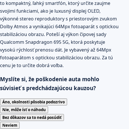
to kompaktný, ľahký smartfón, ktorý určite zaujme
svojimi funkciami, ako je luxusný displej OLED,
výkonné stereo reproduktory s priestorovým zvukom
Dolby Atmos a vynikajúci 64Mpx fotoaparát s optickou
stabilizáciou obrazu. Poteší aj výkon čipovej sady
Qualcomm Snapdragon 695 5G, ktorá poskytuje
vysokú rýchlosť prenosu dát. Je vybavený až 64Mpx
fotoaparátom s optickou stabilizáciou obrazu. Za tú
cenu je to určite dobrá voľba.
Myslíte si, že poškodenie auta mohlo
súvisieť s predchádzajúcou kauzou?
Áno, okolnosti pôsobia podozrivo
Nie, môže ísť o náhodu
Bez dôkazov sa to nedá posúdiť
Neviem