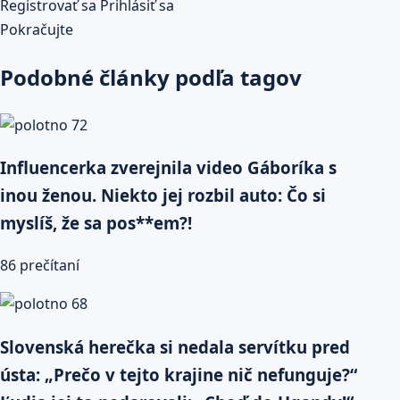
Registrovať sa
Prihlásiť sa
Pokračujte
Podobné články podľa tagov
Influencerka zverejnila video Gáboríka s
inou ženou. Niekto jej rozbil auto: Čo si
myslíš, že sa pos**em?!
86 prečítaní
Slovenská herečka si nedala servítku pred
ústa: „Prečo v tejto krajine nič nefunguje?“