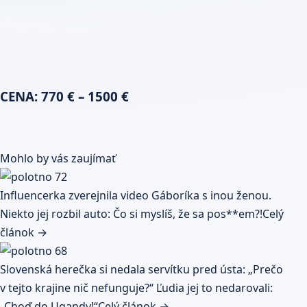
CENA: 770 € – 1500 €
Mohlo by vás zaujímať
Influencerka zverejnila video Gáboríka s inou ženou.
Niekto jej rozbil auto: Čo si myslíš, že sa pos**em?!
Celý
článok →
Slovenská herečka si nedala servítku pred ústa: „Prečo
v tejto krajine nič nefunguje?“ Ľudia jej to nedarovali:
„Choď do Ugandy!“
Celý článok →