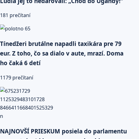
Ľudia jej to nedarovali: „Choď do Ugandy!“
181 prečítaní
Tínedžeri brutálne napadli taxikára pre 79
eur. Z toho, čo sa dialo v aute, mrazí. Doma
ho čaká 6 detí
1179 prečítaní
NAJNOVŠÍ PRIESKUM posiela do parlamentu