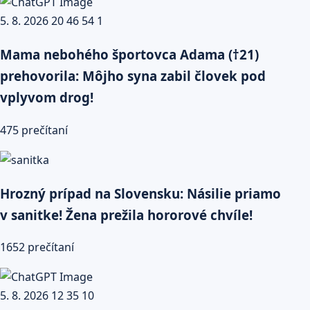
Mama nebohého športovca Adama (†21)
prehovorila: Môjho syna zabil človek pod
vplyvom drog!
475 prečítaní
Hrozný prípad na Slovensku: Násilie priamo
v sanitke! Žena prežila hororové chvíle!
1652 prečítaní