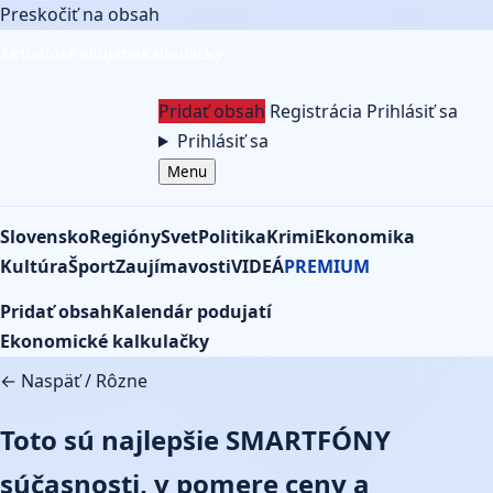
Preskočiť na obsah
Aktuálne
Podujatia
Kalkulačky
Pridať obsah
Registrácia
Prihlásiť sa
Prihlásiť sa
Menu
Slovensko
Regióny
Svet
Politika
Krimi
Ekonomika
Kultúra
Šport
Zaujímavosti
VIDEÁ
PREMIUM
Pridať obsah
Kalendár podujatí
Ekonomické kalkulačky
← Naspäť
/
Rôzne
Toto sú najlepšie SMARTFÓNY
súčasnosti, v pomere ceny a