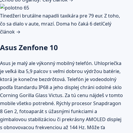
Tínedžeri brutálne napadli taxikára pre 79 eur. Z toho,
čo sa dialo v aute, mrazí. Doma ho čaká 6 detí
Celý
článok →
Asus Zenfone 10
Asus je malý ale výkonný mobilný telefón. Uhlopriečka
je veľká iba 5,9 palcov s veľmi dobrou výdržou batérie,
ktorá je konečne bezdrôtová. Telefón je vodeodolný
podľa štandardu IP68 a jeho displej chráni odolné sklo
Corning Gorilla Glass Victus. Za tú cenu nájdeš v tomto
mobile všetko potrebné. Rýchly procesor Snapdragon
8 Gen 2, fotoaparát s úžasnými funkciami a
gimbalovou stabilizáciou či prekrásny AMOLED displej
s obnovovacou frekvenciou až 144 Hz. Môže ťa