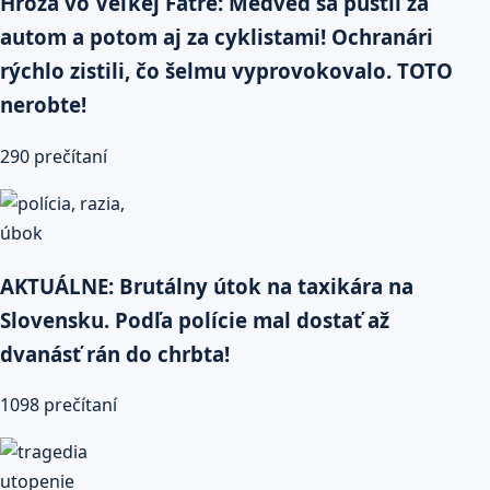
Hrôza vo Veľkej Fatre: Medveď sa pustil za
autom a potom aj za cyklistami! Ochranári
rýchlo zistili, čo šelmu vyprovokovalo. TOTO
nerobte!
290 prečítaní
AKTUÁLNE: Brutálny útok na taxikára na
Slovensku. Podľa polície mal dostať až
dvanásť rán do chrbta!
1098 prečítaní