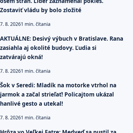
osem strán. Líder zaznamenal pokles.
Zostaviť vládu by bolo zložité
7. 8. 2026
1 min. čítania
AKTUÁLNE: Desivý výbuch v Bratislave. Rana
zasiahla aj okolité budovy. Ľudia si
zatvárajú okná!
7. 8. 2026
1 min. čítania
Šok v Seredi: Mladík na motorke vtrhol na
jarmok a začal strieľať! Policajtom ukázal
hanlivé gesto a utekal!
7. 8. 2026
1 min. čítania
Hrôza vo Veľkej Fatre: Medveď sa pustil za