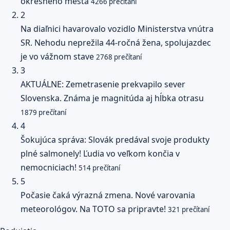
okresného mesta
4266 prečítaní
2
Na diaľnici havarovalo vozidlo Ministerstva vnútra
SR. Nehodu neprežila 44-ročná žena, spolujazdec
je vo vážnom stave
2768 prečítaní
3
AKTUÁLNE: Zemetrasenie prekvapilo sever
Slovenska. Známa je magnitúda aj hĺbka otrasu
1879 prečítaní
4
Šokujúca správa: Slovák predával svoje produkty
plné salmonely! Ľudia vo veľkom končia v
nemocniciach!
514 prečítaní
5
Počasie čaká výrazná zmena. Nové varovania
meteorológov. Na TOTO sa pripravte!
321 prečítaní