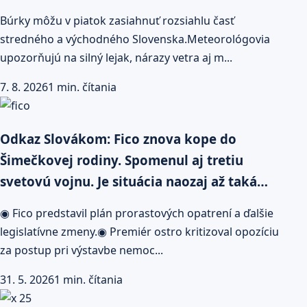
Búrky môžu v piatok zasiahnuť rozsiahlu časť
stredného a východného Slovenska.Meteorológovia
upozorňujú na silný lejak, nárazy vetra aj m...
7. 8. 2026
1 min. čítania
Odkaz Slovákom: Fico znova kope do
Šimečkovej rodiny. Spomenul aj tretiu
svetovú vojnu. Je situácia naozaj až taká…
◉ Fico predstavil plán prorastových opatrení a ďalšie
legislatívne zmeny.◉ Premiér ostro kritizoval opozíciu
za postup pri výstavbe nemoc...
31. 5. 2026
1 min. čítania