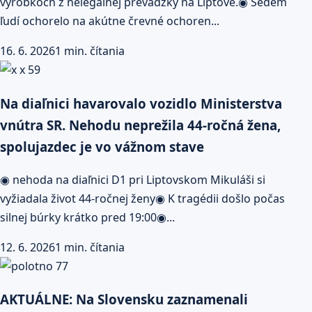
výrobkoch z nelegálnej prevádzky na Liptove.◉ Sedem
ľudí ochorelo na akútne črevné ochoren...
16. 6. 2026
1 min. čítania
Na diaľnici havarovalo vozidlo Ministerstva
vnútra SR. Nehodu neprežila 44-ročná žena,
spolujazdec je vo vážnom stave
◉ nehoda na diaľnici D1 pri Liptovskom Mikuláši si
vyžiadala život 44-ročnej ženy◉ K tragédii došlo počas
silnej búrky krátko pred 19:00◉...
12. 6. 2026
1 min. čítania
AKTUÁLNE: Na Slovensku zaznamenali