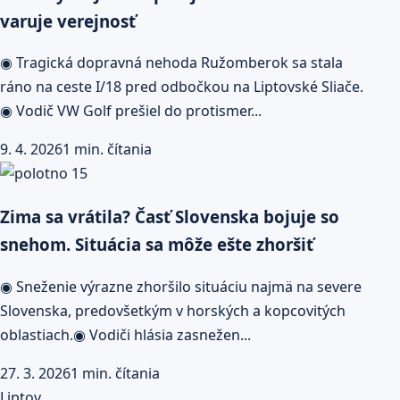
varuje verejnosť
◉ Tragická dopravná nehoda Ružomberok sa stala
ráno na ceste I/18 pred odbočkou na Liptovské Sliače.
◉ Vodič VW Golf prešiel do protismer...
9. 4. 2026
1 min. čítania
Zima sa vrátila? Časť Slovenska bojuje so
snehom. Situácia sa môže ešte zhoršiť
◉ Sneženie výrazne zhoršilo situáciu najmä na severe
Slovenska, predovšetkým v horských a kopcovitých
oblastiach.◉ Vodiči hlásia zasnežen...
27. 3. 2026
1 min. čítania
Liptov