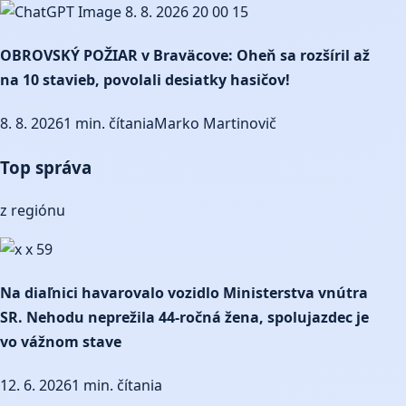
OBROVSKÝ POŽIAR v Braväcove: Oheň sa rozšíril až
na 10 stavieb, povolali desiatky hasičov!
8. 8. 2026
1 min. čítania
Marko Martinovič
Top správa
z regiónu
Na diaľnici havarovalo vozidlo Ministerstva vnútra
SR. Nehodu neprežila 44-ročná žena, spolujazdec je
vo vážnom stave
12. 6. 2026
1 min. čítania