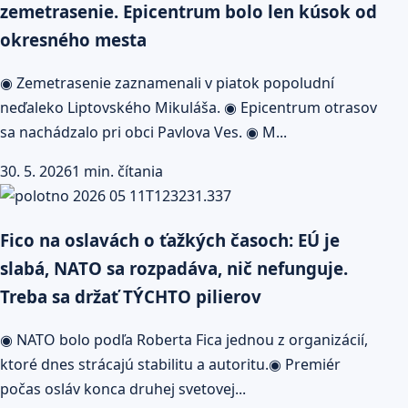
zemetrasenie. Epicentrum bolo len kúsok od
okresného mesta
◉ Zemetrasenie zaznamenali v piatok popoludní
neďaleko Liptovského Mikuláša. ◉ Epicentrum otrasov
sa nachádzalo pri obci Pavlova Ves. ◉ M...
30. 5. 2026
1 min. čítania
Fico na oslavách o ťažkých časoch: EÚ je
slabá, NATO sa rozpadáva, nič nefunguje.
Treba sa držať TÝCHTO pilierov
◉ NATO bolo podľa Roberta Fica jednou z organizácií,
ktoré dnes strácajú stabilitu a autoritu.◉ Premiér
počas osláv konca druhej svetovej...