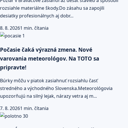
Požiar v Braväcove zasiahol až desať stavieb a spôsobil
rozsiahle materiálne škody.Do zásahu sa zapojili
desiatky profesionálnych aj dobr...
8. 8. 2026
1 min. čítania
Počasie čaká výrazná zmena. Nové
varovania meteorológov. Na TOTO sa
pripravte!
Búrky môžu v piatok zasiahnuť rozsiahlu časť
stredného a východného Slovenska.Meteorológovia
upozorňujú na silný lejak, nárazy vetra aj m...
7. 8. 2026
1 min. čítania