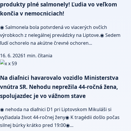
produkty plné salmonely! Ľudia vo veľkom
končia v nemocniciach!
◉ Salmonela bola potvrdená vo viacerých ovčích
výrobkoch z nelegálnej prevádzky na Liptove.◉ Sedem
ľudí ochorelo na akútne črevné ochoren...
16. 6. 2026
1 min. čítania
Na diaľnici havarovalo vozidlo Ministerstva
vnútra SR. Nehodu neprežila 44-ročná žena,
spolujazdec je vo vážnom stave
◉ nehoda na diaľnici D1 pri Liptovskom Mikuláši si
vyžiadala život 44-ročnej ženy◉ K tragédii došlo počas
silnej búrky krátko pred 19:00◉...