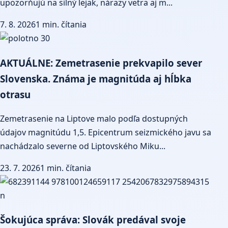
upozorňujú na silný lejak, nárazy vetra aj m...
7. 8. 2026
1 min. čítania
AKTUÁLNE: Zemetrasenie prekvapilo sever
Slovenska. Známa je magnitúda aj hĺbka
otrasu
Zemetrasenie na Liptove malo podľa dostupných
údajov magnitúdu 1,5. Epicentrum seizmického javu sa
nachádzalo severne od Liptovského Miku...
23. 7. 2026
1 min. čítania
Šokujúca správa: Slovák predával svoje