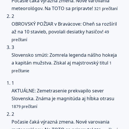
Počasie čaká výrazná zmena. Nové varovania
meteorológov. Na TOTO sa pripravte!
321 prečítaní
2
OBROVSKÝ POŽIAR v Braväcove: Oheň sa rozšíril
až na 10 stavieb, povolali desiatky hasičov!
49
prečítaní
3
Slovensko smúti: Zomrela legenda nášho hokeja
a kapitán mužstva. Získal aj majstrovský titul
1
prečítanie
1
AKTUÁLNE: Zemetrasenie prekvapilo sever
Slovenska. Známa je magnitúda aj hĺbka otrasu
1879 prečítaní
2
Počasie čaká výrazná zmena. Nové varovania