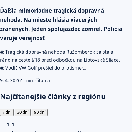
Ďalšia mimoriadne tragická dopravná
nehoda: Na mieste hlásia viacerých
zranených. Jeden spolujazdec zomrel. Polícia
varuje verejnosť
◉ Tragická dopravná nehoda Ružomberok sa stala
ráno na ceste I/18 pred odbočkou na Liptovské Sliače.
◉ Vodič VW Golf prešiel do protismer...
9. 4. 2026
1 min. čítania
Najčítanejšie články z regiónu
7 dní
30 dní
90 dní
1