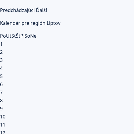
Predchádzajúci
Ďalší
Kalendár pre región Liptov
Po
Ut
St
Št
Pi
So
Ne
1
2
3
4
5
6
7
8
9
10
11
12