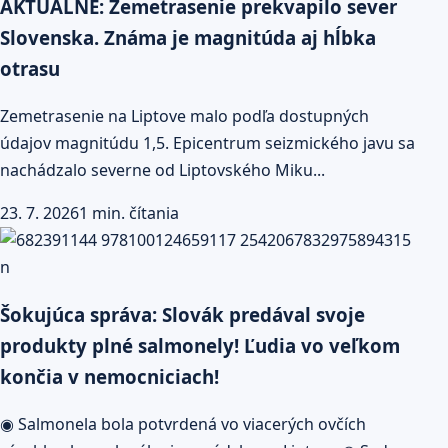
AKTUÁLNE: Zemetrasenie prekvapilo sever
Slovenska. Známa je magnitúda aj hĺbka
otrasu
Zemetrasenie na Liptove malo podľa dostupných
údajov magnitúdu 1,5. Epicentrum seizmického javu sa
nachádzalo severne od Liptovského Miku...
23. 7. 2026
1 min. čítania
Šokujúca správa: Slovák predával svoje
produkty plné salmonely! Ľudia vo veľkom
končia v nemocniciach!
◉ Salmonela bola potvrdená vo viacerých ovčích