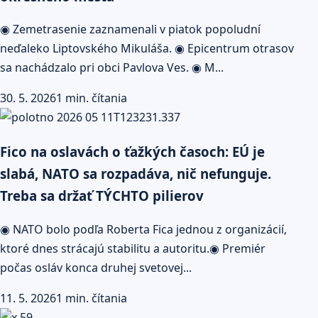
◉ Zemetrasenie zaznamenali v piatok popoludní
neďaleko Liptovského Mikuláša. ◉ Epicentrum otrasov
sa nachádzalo pri obci Pavlova Ves. ◉ M...
30. 5. 2026
1 min. čítania
Fico na oslavách o ťažkých časoch: EÚ je
slabá, NATO sa rozpadáva, nič nefunguje.
Treba sa držať TÝCHTO pilierov
◉ NATO bolo podľa Roberta Fica jednou z organizácií,
ktoré dnes strácajú stabilitu a autoritu.◉ Premiér
počas osláv konca druhej svetovej...
11. 5. 2026
1 min. čítania