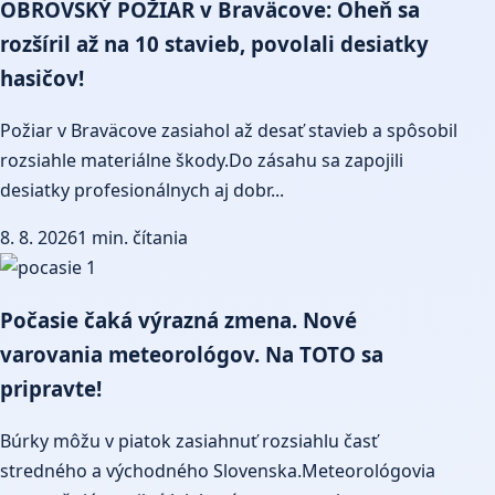
OBROVSKÝ POŽIAR v Braväcove: Oheň sa
rozšíril až na 10 stavieb, povolali desiatky
hasičov!
Požiar v Braväcove zasiahol až desať stavieb a spôsobil
rozsiahle materiálne škody.Do zásahu sa zapojili
desiatky profesionálnych aj dobr...
8. 8. 2026
1 min. čítania
Počasie čaká výrazná zmena. Nové
varovania meteorológov. Na TOTO sa
pripravte!
Búrky môžu v piatok zasiahnuť rozsiahlu časť
stredného a východného Slovenska.Meteorológovia