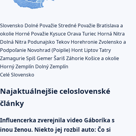
Slovensko
Dolné Považie
Stredné Považie
Bratislava a
okolie
Horné Považie
Kysuce
Orava
Turiec
Horná Nitra
Dolná Nitra
Podunajsko
Tekov
Horehronie
Zvolensko a
Podpoľanie
Novohrad (Poiplie)
Hont
Liptov
Tatry
Zamagurie
Spiš
Gemer
Šariš
Záhorie
Košice a okolie
Horný Zemplín
Dolný Zemplín
Celé Slovensko
Najaktuálnejšie celoslovenské
články
Influencerka zverejnila video Gáboríka s
inou ženou. Niekto jej rozbil auto: Čo si