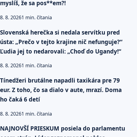
myslíš, že sa pos**em?!
8. 8. 2026
1 min. čítania
Slovenská herečka si nedala servítku pred
ústa: „Prečo v tejto krajine nič nefunguje?“
Ľudia jej to nedarovali: „Choď do Ugandy!“
8. 8. 2026
1 min. čítania
Tínedžeri brutálne napadli taxikára pre 79
eur. Z toho, čo sa dialo v aute, mrazí. Doma
ho čaká 6 detí
8. 8. 2026
1 min. čítania
NAJNOVŠÍ PRIESKUM posiela do parlamentu