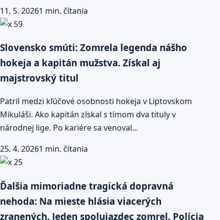
11. 5. 2026
1 min. čítania
Slovensko smúti: Zomrela legenda nášho
hokeja a kapitán mužstva. Získal aj
majstrovský titul
Patril medzi kľúčové osobnosti hokeja v Liptovskom
Mikuláši. Ako kapitán získal s tímom dva tituly v
národnej lige. Po kariére sa venoval...
25. 4. 2026
1 min. čítania
Ďalšia mimoriadne tragická dopravná
nehoda: Na mieste hlásia viacerých
zranených. Jeden spolujazdec zomrel. Polícia