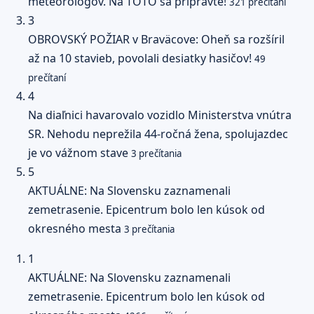
meteorológov. Na TOTO sa pripravte!
321 prečítaní
3
OBROVSKÝ POŽIAR v Braväcove: Oheň sa rozšíril
až na 10 stavieb, povolali desiatky hasičov!
49
prečítaní
4
Na diaľnici havarovalo vozidlo Ministerstva vnútra
SR. Nehodu neprežila 44-ročná žena, spolujazdec
je vo vážnom stave
3 prečítania
5
AKTUÁLNE: Na Slovensku zaznamenali
zemetrasenie. Epicentrum bolo len kúsok od
okresného mesta
3 prečítania
1
AKTUÁLNE: Na Slovensku zaznamenali
zemetrasenie. Epicentrum bolo len kúsok od