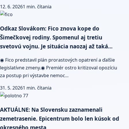
12. 6. 2026
1 min. čítania
Odkaz Slovákom: Fico znova kope do
Šimečkovej rodiny. Spomenul aj tretiu
svetovú vojnu. Je situácia naozaj až taká…
◉ Fico predstavil plán prorastových opatrení a ďalšie
legislatívne zmeny.◉ Premiér ostro kritizoval opozíciu
za postup pri výstavbe nemoc...
31. 5. 2026
1 min. čítania
AKTUÁLNE: Na Slovensku zaznamenali
zemetrasenie. Epicentrum bolo len kúsok od
okresného mesta