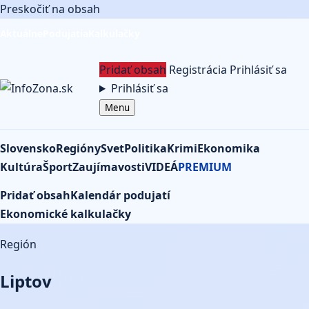
Preskočiť na obsah
Aktuálne
Podujatia
Kalkulačky
Pridať obsah
Registrácia
Prihlásiť sa
Prihlásiť sa
Menu
Slovensko
Regióny
Svet
Politika
Krimi
Ekonomika
Kultúra
Šport
Zaujímavosti
VIDEÁ
PREMIUM
Pridať obsah
Kalendár podujatí
Ekonomické kalkulačky
Región
Liptov